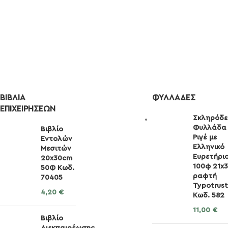
ΒΙΒΛΊΑ
ΦΥΛΛΆΔΕΣ
ΕΠΙΧΕΙΡΉΣΕΩΝ
Σκληρόδε
Φυλλάδα
Βιβλίο
Ριγέ με
Εντολών
Ελληνικό
Μεσιτών
Ευρετήρι
20x30cm
100φ 21x
50Φ Κωδ.
ραφτή
70405
Typotrust
4,20
€
Κωδ. 582
11,00
€
Βιβλίο