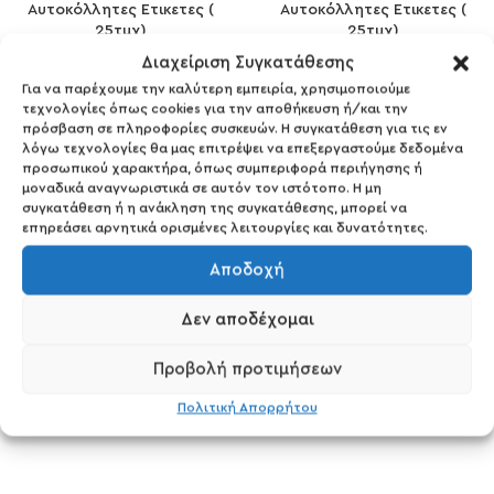
Αυτοκόλλητες Ετικετες (
Αυτοκόλλητες Ετικετες (
25τμχ)
25τμχ)
2,90
€
2,90
€
Διαχείριση Συγκατάθεσης
Για να παρέχουμε την καλύτερη εμπειρία, χρησιμοποιούμε
τεχνολογίες όπως cookies για την αποθήκευση ή/και την
πρόσβαση σε πληροφορίες συσκευών. Η συγκατάθεση για τις εν
λόγω τεχνολογίες θα μας επιτρέψει να επεξεργαστούμε δεδομένα
προσωπικού χαρακτήρα, όπως συμπεριφορά περιήγησης ή
SFRAGIDA
μοναδικά αναγνωριστικά σε αυτόν τον ιστότοπο. Η μη
συγκατάθεση ή η ανάκληση της συγκατάθεσης, μπορεί να
Τεχνολογία
επηρεάσει αρνητικά ορισμένες λειτουργίες και δυνατότητες.
Αποδοχή
Μοναδικά gadgets με την τελευταία λέξη της
Δεν αποδέχομαι
τεχνολογίας όπως κάμερες ασφαλείας,
θερμικοί εκτυπωτές & πολλά άλλα...
Προβολή προτιμήσεων
ΠΕΡΙΣΣΟΤΕΡΑ
Πολιτική Απορρήτου