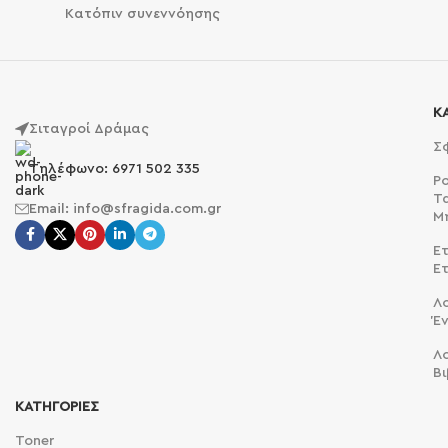
Κατόπιν συνεννόησης
Κ
Σιταγροί Δράμας
Σ
Τηλέφωνο: 6971 502 335
Ρ
Τ
Email: info@sfragida.com.gr
Μ
Ετ
Ε
Λ
Έ
Λ
Βι
ΚΑΤΗΓΟΡΙΕΣ
Toner