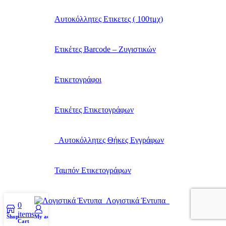
Αυτοκόλλητες Ετικετες ( 100τμχ)
Ετικέτες Barcode – Ζυγιστικών
Ετικετογράφοι
Ετικέτες Ετικετογράφων
Αυτοκόλλητες Θήκες Εγγράφων
Ταμπόν Ετικετογράφων
Λογιστικά Έντυπα
0
items
Shop
My account
Cart