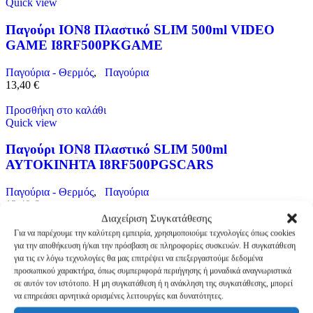
Quick view
Παγούρι ION8 Πλαστικό SLIM 500ml VIDEO
GAME I8RF500PKGAME
Παγούρια - Θερμός
,
Παγούρια
13,40
€
Προσθήκη στο καλάθι
Quick view
Παγούρι ION8 Πλαστικό SLIM 500ml
ΑΥΤΟΚΙΝΗΤΑ I8RF500PGSCARS
Παγούρια - Θερμός
,
Παγούρια
13,40
€
Διαχείριση Συγκατάθεσης
Προσθήκη στο καλάθι
Για να παρέχουμε την καλύτερη εμπειρία, χρησιμοποιούμε τεχνολογίες όπως cookies
Quick view
για την αποθήκευση ή/και την πρόσβαση σε πληροφορίες συσκευών. Η συγκατάθεση
για τις εν λόγω τεχνολογίες θα μας επιτρέψει να επεξεργαστούμε δεδομένα
Παγούρι ION8 Πλαστικό SLIM 500ml
προσωπικού χαρακτήρα, όπως συμπεριφορά περιήγησης ή μοναδικά αναγνωριστικά
ΛΟΥΛΟΥΔΙΑ I8RF500PVFLOW
σε αυτόν τον ιστότοπο. Η μη συγκατάθεση ή η ανάκληση της συγκατάθεσης, μπορεί
να επηρεάσει αρνητικά ορισμένες λειτουργίες και δυνατότητες.
Παγούρια - Θερμός
,
Παγούρια