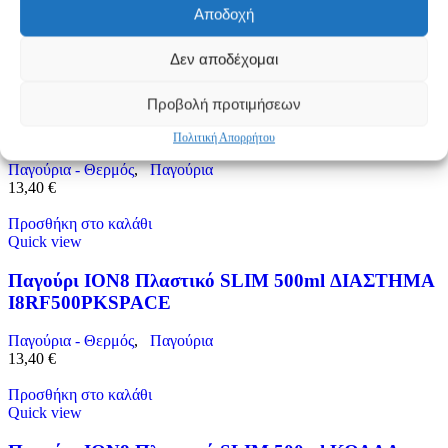
Αποδοχή
13,40
€
Προσθήκη στο καλάθι
Δεν αποδέχομαι
Quick view
Προβολή προτιμήσεων
Παγούρι ION8 Πλαστικό SLIM 500ml
ΠΟΔΟΣΦΑΙΡΟ I8RF500PIFOOT
Πολιτική Απορρήτου
Παγούρια - Θερμός
,
Παγούρια
13,40
€
Προσθήκη στο καλάθι
Quick view
Παγούρι ION8 Πλαστικό SLIM 500ml ΔΙΑΣΤΗΜΑ
I8RF500PKSPACE
Παγούρια - Θερμός
,
Παγούρια
13,40
€
Προσθήκη στο καλάθι
Quick view