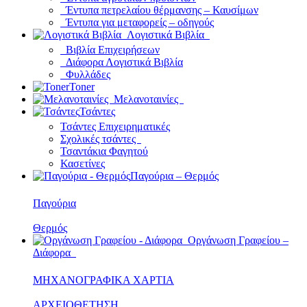
Έντυπα πετρελαίου θέρμανσης – Καυσίμων
Έντυπα για μεταφορείς – οδηγούς
Λογιστικά Βιβλία
Βιβλία Επιχειρήσεων
Διάφορα Λογιστικά Βιβλία
Φυλλάδες
Toner
Μελανοταινίες
Τσάντες
Τσάντες Επιχειρηματικές
Σχολικές τσάντες
Τσαντάκια Φαγητού
Κασετίνες
Παγούρια – Θερμός
Παγούρια
Θερμός
Οργάνωση Γραφείου –
Διάφορα
ΜΗΧΑΝΟΓΡΑΦΙΚΑ ΧΑΡΤΙΑ
ΑΡΧΕΙΟΘΕΤΗΣΗ