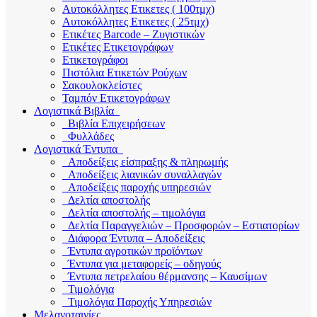
Αυτοκόλλητες Ετικετες ( 100τμχ)
Αυτοκόλλητες Ετικετες ( 25τμχ)
Ετικέτες Barcode – Ζυγιστικών
Ετικέτες Ετικετογράφων
Ετικετογράφοι
Πιστόλια Ετικετών Ρούχων
Σακουλοκλείστες
Ταμπόν Ετικετογράφων
Λογιστικά Βιβλία
Βιβλία Επιχειρήσεων
Φυλλάδες
Λογιστικά Έντυπα
Αποδείξεις είσπραξης & πληρωμής
Αποδείξεις λιανικών συναλλαγών
Αποδείξεις παροχής υπηρεσιών
Δελτία αποστολής
Δελτία αποστολής – τιμολόγια
Δελτία Παραγγελιών – Προσφορών – Εστιατορίων
Διάφορα Έντυπα – Αποδείξεις
Έντυπα αγροτικών προϊόντων
Έντυπα για μεταφορείς – οδηγούς
Έντυπα πετρελαίου θέρμανσης – Καυσίμων
Τιμολόγια
Τιμολόγια Παροχής Υπηρεσιών
Μελανοταινίες