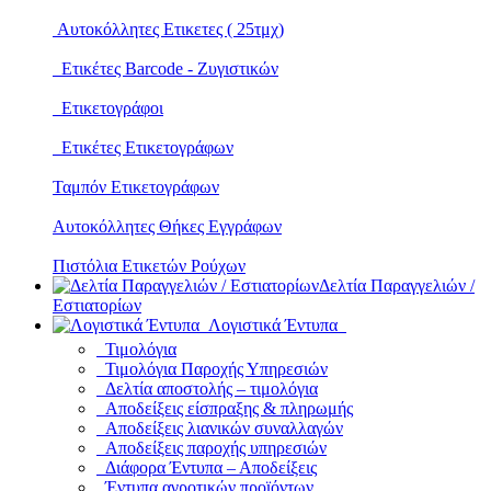
Αυτοκόλλητες Ετικετες ( 25τμχ)
Ετικέτες Barcode - Ζυγιστικών
Ετικετογράφοι
Ετικέτες Ετικετογράφων
Ταμπόν Ετικετογράφων
Αυτοκόλλητες Θήκες Εγγράφων
Πιστόλια Ετικετών Ρούχων
Δελτία Παραγγελιών /
Εστιατορίων
Λογιστικά Έντυπα
Τιμολόγια
Τιμολόγια Παροχής Υπηρεσιών
Δελτία αποστολής – τιμολόγια
Αποδείξεις είσπραξης & πληρωμής
Αποδείξεις λιανικών συναλλαγών
Αποδείξεις παροχής υπηρεσιών
Διάφορα Έντυπα – Αποδείξεις
Έντυπα αγροτικών προϊόντων