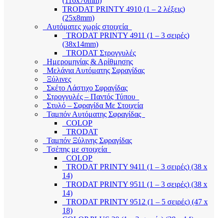
(116x70mm)
TRODAT PRINTY 4910 (1 – 2 λέξεις)
(25x8mm)
Αυτόματες χωρίς στοιχεία
TRODAT PRINTY 4911 (1 – 3 σειρές)
(38x14mm)
TRODAT Στρογγυλές
Ημερομηνίας & Αρίθμησης
Μελάνια Αυτόματης Σφραγίδας
Ξύλινες
Σκέτο Λάστιχο Σφραγίδας
Στρογγυλές – Παντός Τύπου
Στυλό – Σφραγίδα Με Στοιχεία
Ταμπόν Αυτόματης Σφραγίδας
COLOP
TRODAT
Ταμπόν Ξύλινης Σφραγίδας
Τσέπης με στοιχεία
COLOP
TRODAT PRINTY 9411 (1 – 3 σειρές) (38 x
14)
TRODAT PRINTY 9511 (1 – 3 σειρές) (38 x
14)
TRODAT PRINTY 9512 (1 – 5 σειρές) (47 x
18)