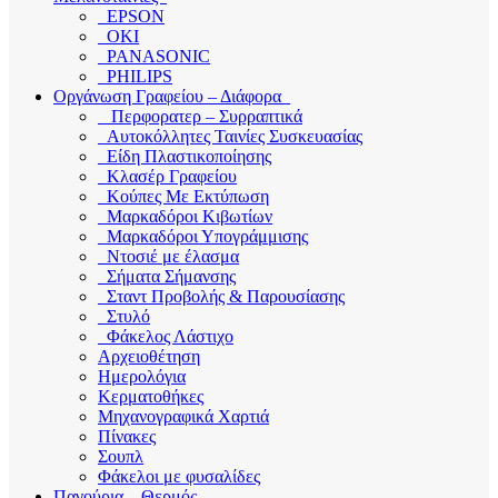
EPSON
OKI
PANASONIC
PHILIPS
Οργάνωση Γραφείου – Διάφορα
Περφορατερ – Συρραπτικά
Αυτοκόλλητες Ταινίες Συσκευασίας
Είδη Πλαστικοποίησης
Κλασέρ Γραφείου
Κούπες Με Εκτύπωση
Μαρκαδόροι Κιβωτίων
Μαρκαδόροι Υπογράμμισης
Ντοσιέ με έλασμα
Σήματα Σήμανσης
Σταντ Προβολής & Παρουσίασης
Στυλό
Φάκελος Λάστιχο
Αρχειοθέτηση
Ημερολόγια
Κερματοθήκες
Μηχανογραφικά Χαρτιά
Πίνακες
Σουπλ
Φάκελοι με φυσαλίδες
Παγούρια – Θερμός