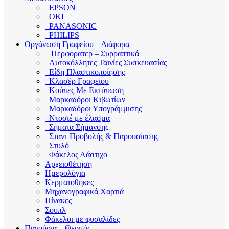
EPSON
OKI
PANASONIC
PHILIPS
Οργάνωση Γραφείου – Διάφορα
Περφορατερ – Συρραπτικά
Αυτοκόλλητες Ταινίες Συσκευασίας
Είδη Πλαστικοποίησης
Κλασέρ Γραφείου
Κούπες Με Εκτύπωση
Μαρκαδόροι Κιβωτίων
Μαρκαδόροι Υπογράμμισης
Ντοσιέ με έλασμα
Σήματα Σήμανσης
Σταντ Προβολής & Παρουσίασης
Στυλό
Φάκελος Λάστιχο
Αρχειοθέτηση
Ημερολόγια
Κερματοθήκες
Μηχανογραφικά Χαρτιά
Πίνακες
Σουπλ
Φάκελοι με φυσαλίδες
Παγούρια – Θερμός