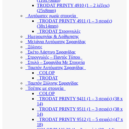
(116x70mm)
TRODAT PRINTY 4910 (1 – 2 λέξεις)
(25x8mm)
Αυτόματες χωρίς στοιχεία
TRODAT PRINTY 4911 (1 – 3 σειρές)
(38x14mm)
TRODAT Στρογγυλές
Ημερομηνίας & Αρίθμησης
Μελάνια Αυτόματης Σφραγίδας
Ξύλινες
Σκέτο Λάστιχο Σφραγίδας
Στρογγυλές – Παντός Τύπου
Στυλό – Σφραγίδα Με Στοιχεία
Ταμπόν Αυτόματης Σφραγίδας
COLOP
TRODAT
Ταμπόν Ξύλινης Σφραγίδας
Τσέπης με στοιχεία
COLOP
TRODAT PRINTY 9411 (1 – 3 σειρές) (38 x
14)
TRODAT PRINTY 9511 (1 – 3 σειρές) (38 x
14)
TRODAT PRINTY 9512 (1 – 5 σειρές) (47 x
18)