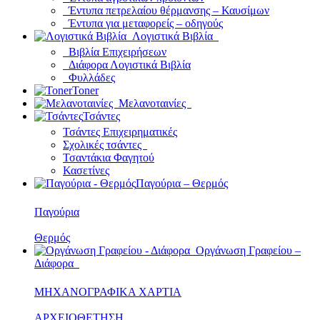
Έντυπα πετρελαίου θέρμανσης – Καυσίμων
Έντυπα για μεταφορείς – οδηγούς
Λογιστικά Βιβλία
Βιβλία Επιχειρήσεων
Διάφορα Λογιστικά Βιβλία
Φυλλάδες
Toner
Μελανοταινίες
Τσάντες
Τσάντες Επιχειρηματικές
Σχολικές τσάντες
Τσαντάκια Φαγητού
Κασετίνες
Παγούρια – Θερμός
Παγούρια
Θερμός
Οργάνωση Γραφείου –
Διάφορα
ΜΗΧΑΝΟΓΡΑΦΙΚΑ ΧΑΡΤΙΑ
ΑΡΧΕΙΟΘΕΤΗΣΗ