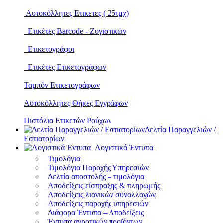
Αυτοκόλλητες Ετικετες ( 25τμχ)
Ετικέτες Barcode - Ζυγιστικών
Ετικετογράφοι
Ετικέτες Ετικετογράφων
Ταμπόν Ετικετογράφων
Αυτοκόλλητες Θήκες Εγγράφων
Πιστόλια Ετικετών Ρούχων
Δελτία Παραγγελιών /
Εστιατορίων
Λογιστικά Έντυπα
Τιμολόγια
Τιμολόγια Παροχής Υπηρεσιών
Δελτία αποστολής – τιμολόγια
Αποδείξεις είσπραξης & πληρωμής
Αποδείξεις λιανικών συναλλαγών
Αποδείξεις παροχής υπηρεσιών
Διάφορα Έντυπα – Αποδείξεις
Έντυπα αγροτικών προϊόντων