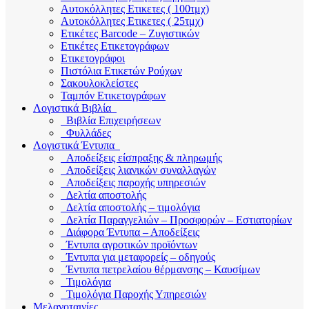
Αυτοκόλλητες Ετικετες ( 100τμχ)
Αυτοκόλλητες Ετικετες ( 25τμχ)
Ετικέτες Barcode – Ζυγιστικών
Ετικέτες Ετικετογράφων
Ετικετογράφοι
Πιστόλια Ετικετών Ρούχων
Σακουλοκλείστες
Ταμπόν Ετικετογράφων
Λογιστικά Βιβλία
Βιβλία Επιχειρήσεων
Φυλλάδες
Λογιστικά Έντυπα
Αποδείξεις είσπραξης & πληρωμής
Αποδείξεις λιανικών συναλλαγών
Αποδείξεις παροχής υπηρεσιών
Δελτία αποστολής
Δελτία αποστολής – τιμολόγια
Δελτία Παραγγελιών – Προσφορών – Εστιατορίων
Διάφορα Έντυπα – Αποδείξεις
Έντυπα αγροτικών προϊόντων
Έντυπα για μεταφορείς – οδηγούς
Έντυπα πετρελαίου θέρμανσης – Καυσίμων
Τιμολόγια
Τιμολόγια Παροχής Υπηρεσιών
Μελανοταινίες