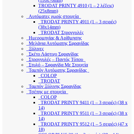
(116x70mm)
TRODAT PRINTY 4910 (1 – 2 λέξεις)
(25x8mm)
Αυτόματες χωρίς στοιχεία
TRODAT PRINTY 4911 (1 – 3 σειρές)
(38x14mm)
TRODAT Στρογγυλές
Ημερομηνίας & Αρίθμησης
Μελάνια Αυτόματης Σφραγίδας
Ξύλινες
Σκέτο Λάστιχο Σφραγίδας
Στρογγυλές – Παντός Τύπου
Στυλό – Σφραγίδα Με Στοιχεία
Ταμπόν Αυτόματης Σφραγίδας
COLOP
TRODAT
Ταμπόν Ξύλινης Σφραγίδας
Τσέπης με στοιχεία
COLOP
TRODAT PRINTY 9411 (1 – 3 σειρές) (38 x
14)
TRODAT PRINTY 9511 (1 – 3 σειρές) (38 x
14)
TRODAT PRINTY 9512 (1 – 5 σειρές) (47 x
18)