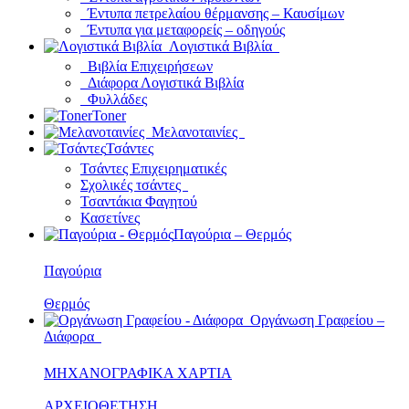
Έντυπα πετρελαίου θέρμανσης – Καυσίμων
Έντυπα για μεταφορείς – οδηγούς
Λογιστικά Βιβλία
Βιβλία Επιχειρήσεων
Διάφορα Λογιστικά Βιβλία
Φυλλάδες
Toner
Μελανοταινίες
Τσάντες
Τσάντες Επιχειρηματικές
Σχολικές τσάντες
Τσαντάκια Φαγητού
Κασετίνες
Παγούρια – Θερμός
Παγούρια
Θερμός
Οργάνωση Γραφείου –
Διάφορα
ΜΗΧΑΝΟΓΡΑΦΙΚΑ ΧΑΡΤΙΑ
ΑΡΧΕΙΟΘΕΤΗΣΗ