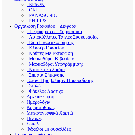
EPSON
OKI
PANASONIC
PHILIPS
Οργάνωση Γραφείου – Διάφορα
Περφορατερ – Συρραπτικά
Αυτοκόλλητες Ταινίες Συσκευασίας
Είδη Πλαστικοποίησης
Κλασέρ Γραφείου
Κούπες Με Εκτύπωση
Μαρκαδόροι Κιβωτίων
Μαρκαδόροι Υπογράμμισης
Ντοσιέ με έλασμα
Σήματα Σήμανσης
Σταντ Προβολής & Παρουσίασης
Στυλό
Φάκελος Λάστιχο
Αρχειοθέτηση
Ημερολόγια
Κερματοθήκες
Μηχανογραφικά Χαρτιά
Πίνακες
Σουπλ
Φάκελοι με φυσαλίδες
Παγούρια – Θερμός