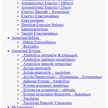
Αυτοκόλλητες Ετικετες ( 100τμχ)
Αυτοκόλλητες Ετικετες ( 25τμχ)
Ετικέτες Barcode – Ζυγιστικών
Ετικέτες Ετικετογράφων
Ετικετογράφοι
Πιστόλια Ετικετών Ρούχων
Σακουλοκλείστες
Ταμπόν Ετικετογράφων
Λογιστικά Βιβλία
Βιβλία Επιχειρήσεων
Φυλλάδες
Λογιστικά Έντυπα
Αποδείξεις είσπραξης & πληρωμής
Αποδείξεις λιανικών συναλλαγών
Αποδείξεις παροχής υπηρεσιών
Δελτία αποστολής
Δελτία αποστολής – τιμολόγια
Δελτία Παραγγελιών – Προσφορών – Εστιατορίων
Διάφορα Έντυπα – Αποδείξεις
Έντυπα αγροτικών προϊόντων
Έντυπα για μεταφορείς – οδηγούς
Έντυπα πετρελαίου θέρμανσης – Καυσίμων
Τιμολόγια
Τιμολόγια Παροχής Υπηρεσιών
Μελανοταινίες