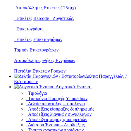
Αυτοκόλλητες Ετικετες ( 25τμχ)
Ετικέτες Barcode - Ζυγιστικών
Ετικετογράφοι
Ετικέτες Ετικετογράφων
Ταμπόν Ετικετογράφων
Αυτοκόλλητες Θήκες Εγγράφων
Πιστόλια Ετικετών Ρούχων
Δελτία Παραγγελιών /
Εστιατορίων
Λογιστικά Έντυπα
Τιμολόγια
Τιμολόγια Παροχής Υπηρεσιών
Δελτία αποστολής – τιμολόγια
Αποδείξεις είσπραξης & πληρωμής
Αποδείξεις λιανικών συναλλαγών
Αποδείξεις παροχής υπηρεσιών
Διάφορα Έντυπα – Αποδείξεις
Έντυπα αγροτικών προϊόντων