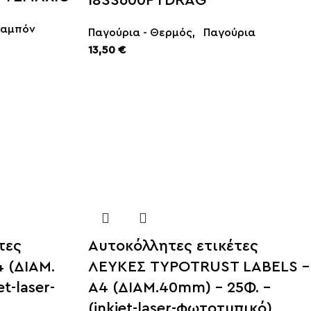
I8SS600PTDRAG
Ταμπόν
Παγούρια - Θερμός
,
Παγούρια
13,50
€
SFRAGIDA
ΟΡΓΑΝΩΣΗ ΓΡΑΦΕΙΟΥ
ΠΕΡΙΣΣΟΤΕΡΑ
τες
Αυτοκόλλητες ετικέτες
 (ΔΙΑΜ.
ΛΕΥΚΕΣ TYPOTRUST LABELS –
et-laser-
Α4 (ΔΙΑΜ.40mm) – 25Φ. –
(inkjet-laser-φωτοτυπικό)