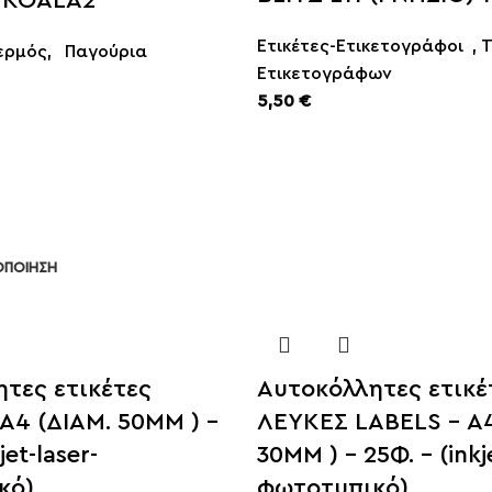
PKOALA2
Ετικέτες-Ετικετογράφοι
,
ερμός
,
Παγούρια
Ετικετογράφων
5,50
€
SFRAGIDA
ΜΕΛΑΝΟΤΑΙΝΙΕΣ
ΟΠΟΙΗΣΗ
ΠΕΡΙΣΣΟΤΕΡΑ
τες ετικέτες
Αυτοκόλλητες ετικέ
Α4 (ΔΙΑΜ. 50MM ) –
ΛΕΥΚΕΣ LABELS – Α4
jet-laser-
30MM ) – 25Φ. – (inkj
κό)
φωτοτυπικό)