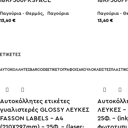
I8RF500PKSPACE
I8RF500P
Παγούρια - Θερμός
,
Παγούρια
Παγούρια - Θ
13,40
€
13,40
€
SFRAGIDA
ΕΤΙΚΕΤΕΣ
TONER
ΑΥΤΟΚΟΛΛΗΤΕΣ
BARCODE
ΕΤΙΚΕΤΟΓΡΑΦΟΙ
ΣΑΚΟΥΛΟΚΛΕΙΣΤΕΣ
ΠΛΑΣΤΙΚ
ΠΕΡΙΣΣΟΤΕΡΑ
Αυτοκόλλητες ετικέτες
Αυτοκόλλη
γυαλιστερές GLOSSY ΛΕΥΚΕΣ
ΛΕΥΚΕΣ – 
FASSON LABELS – Α4
25Φ. – (ink
(210X297mm) – 25Φ. – (laser-
φωτοτυπι