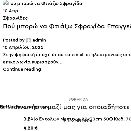
10
Απρ
Σφραγίδες
Πού μπορώ να Φτιάξω Σφραγίδα Επαγγε
Posted by
admin
10 Απριλίου, 2025
Στην ψηφιακή εποχή όπου τα email, οι ηλεκτρονικές υπ
επικοινωνία κυριαρχούν...
Continue reading
SGRAFIDA
Επικοινωνήστε μαζί μας για οποιαδήποτε
Βιβλία Επιχειρήσεων
Βιβλίο Εντολών Μεσιτών 20x30cm 50Φ Κωδ. 7
ΕΠΙΚΟΙΝΩΝΙΑ
4,20
€