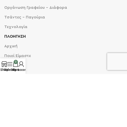
Οργάνωση Γραφείου - Διάφορα
Τσάντες - Παγούρια
Τεχνολογία
ΠΛΟΗΓΗΣΗ
Αρχική
Ποιοί Είμαστε
0
Blog
Shop
Sidebar
Cart
My account
Επικοινωνία
Κατασκευή Σφραγίδας
ΠΛΗΡΟΦΟΡΙΕΣ
Όροι Χρήσης
Πολιτική Απορρήτου
Τρόποι Αποστολής