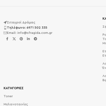
Κ
Σιταγροί Δράμας
Σ
Τηλέφωνο: 6971 502 335
Email: info@sfragida.com.gr
Ρ
Τ
Μ
Ετ
Ε
Λ
Έ
Λ
Βι
ΚΑΤΗΓΟΡΙΕΣ
Toner
Μελανοταινίες