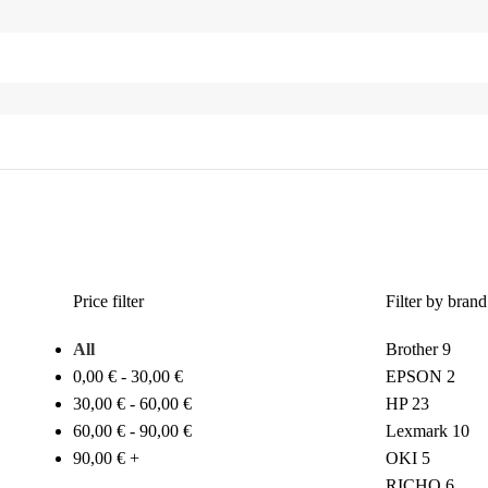
Toner
Price filter
Filter by brand
All
Brother
9
0,00
€
-
30,00
€
EPSON
2
30,00
€
-
60,00
€
HP
23
60,00
€
-
90,00
€
Lexmark
10
90,00
€
+
OKI
5
RICHO
6