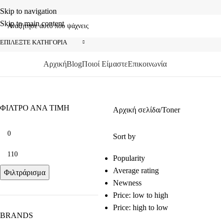
Skip to navigation
Skip to main content
ΕΠΙΛΈΞΤΕ ΚΑΤΗΓΟΡΊΑ
Αρχική
Blog
Ποιοί Είμαστε
Επικοινωνία
ΑΤΗΓΟΡΙΕΣ
ΦΙΛΤΡΟ ΑΝΑ ΤΙΜΗ
Αρχική σελίδα
Toner
Sort by
Popularity
Average rating
Φιλτράρισμα
Newness
Price: low to high
Price: high to low
BRANDS