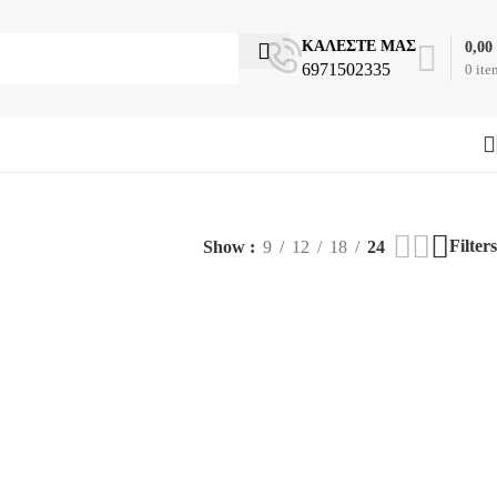
ΚΑΛΕΣΤΕ ΜΑΣ
0,00
6971502335
0
ite
Filters
Show
9
12
18
24