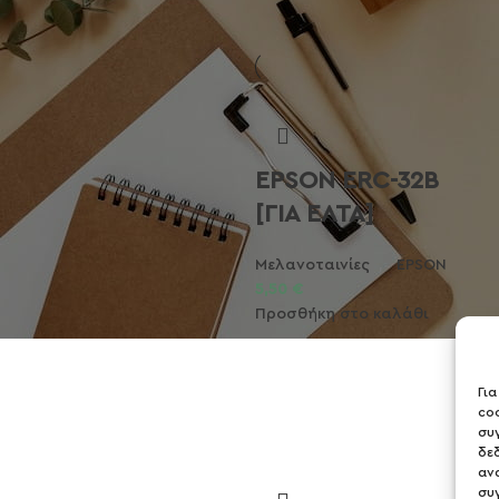
EPSON ERC-32B
[ΓΙΑ ΕΛΤΑ]
Μελανοταινίες
,
EPSON
5,50
€
Προσθήκη στο καλάθι
Γι
co
συ
δε
αν
συ