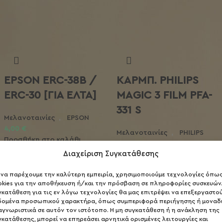
EPSON ERC-38B /
ΚΑΡΜΠ. PHILIPS
ERC-30 [ΓΙΑ ΕΛΤΑ]
MAGIC 3 FILM PFA-
331 S
Μελανοταινίες
,
EPSON
4,00
€
Μελανοταινίες
,
PHILIPS
Προσθήκη στο καλάθι
16,00
€
Διαχείριση Συγκατάθεσης
Προσθήκη στο καλάθι
α να παρέχουμε την καλύτερη εμπειρία, χρησιμοποιούμε τεχνολογίες όπω
okies για την αποθήκευση ή/και την πρόσβαση σε πληροφορίες συσκευών.
γκατάθεση για τις εν λόγω τεχνολογίες θα μας επιτρέψει να επεξεργαστο
δομένα προσωπικού χαρακτήρα, όπως συμπεριφορά περιήγησης ή μοναδ
αγνωριστικά σε αυτόν τον ιστότοπο. Η μη συγκατάθεση ή η ανάκληση της
γκατάθεσης, μπορεί να επηρεάσει αρνητικά ορισμένες λειτουργίες και