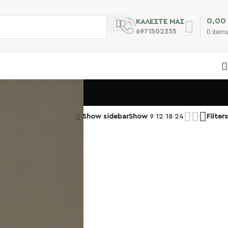
0,00
ΚΑΛΕΣΤΕ ΜΑΣ
6971502335
0
item
Show sidebar
Show
9
12
18
24
Filters