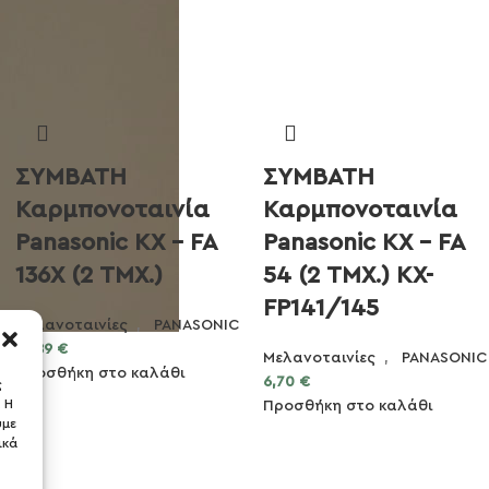
ΣΥΜΒΑΤΗ
ΣΥΜΒΑΤΗ
Καρμπονοταινία
Καρμπονοταινία
Panasonic KX – FA
Panasonic KX – FA
136X (2 ΤΜΧ.)
54 (2 ΤΜΧ.) KX-
FP141/145
Μελανοταινίες
,
PANASONIC
13,89
€
Μελανοταινίες
,
PANASONIC
Προσθήκη στο καλάθι
6,70
€
ς
 Η
Προσθήκη στο καλάθι
ύμε
ικά