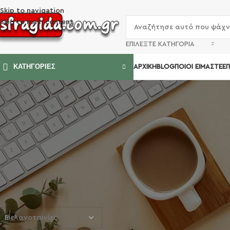
Skip to navigation
Skip to main content
ΕΠΙΛΈΞΤΕ ΚΑΤΗΓΟΡΊΑ
ΑΡΧΙΚΉ
BLOG
ΠΟΙΟΊ ΕΊΜΑΣΤΕ
ΕΠ
ΚΑΤΗΓΟΡΙΕΣ
ΦΙΛΤΡΟ ΑΝΑ ΤΙΜΗ
Αρχική σελίδα
Μελανοταινίε
Φιλτράρισμα
Τιμή:
—
SORT BY
Popularity
Average rating
ΚΑΤΗΓΟΡΊΕΣ ΠΡΟΪΌΝΤΩΝ
Newness
Price: low to high
Price: high to low
Μελανοταινίες