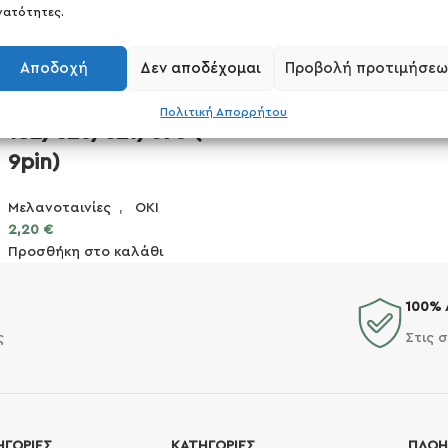
νατότητες.
ΣΥΜΒΑΤΗ
Αποδοχή
Δεν αποδέχομαι
Προβολή προτιμήσεω
Μελανοταινία ΟΚΙ
ML-
Πολιτική Απορρήτου
182/320/321/390 (
9pin)
Μελανοταινίες
,
OKI
2,20
€
Προσθήκη στο καλάθι
100% 
ς
Στις 
ΗΓΟΡΙΕΣ
ΚΑΤΗΓΟΡΙΕΣ
ΠΛΟΗ