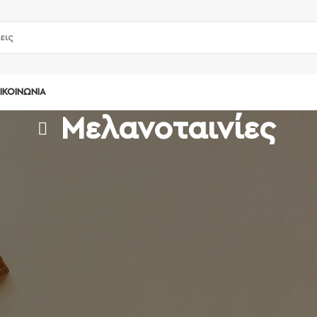
ΙΚΟΙΝΩΝΊΑ
Μελανοταινίες
Προβάλλονται όλα - 7 αποτελέσματα
ς
PRICE FILTER
All
0,00
€
-
10,00
€
10,00
€
+