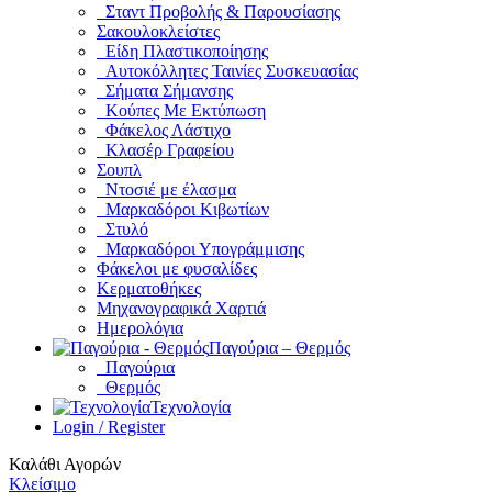
Σταντ Προβολής & Παρουσίασης
Σακουλοκλείστες
Είδη Πλαστικοποίησης
Αυτοκόλλητες Ταινίες Συσκευασίας
Σήματα Σήμανσης
Κούπες Με Εκτύπωση
Φάκελος Λάστιχο
Κλασέρ Γραφείου
Σουπλ
Ντοσιέ με έλασμα
Μαρκαδόροι Κιβωτίων
Στυλό
Μαρκαδόροι Υπογράμμισης
Φάκελοι με φυσαλίδες
Κερματοθήκες
Μηχανογραφικά Χαρτιά
Ημερολόγια
Παγούρια – Θερμός
Παγούρια
Θερμός
Τεχνολογία
Login / Register
Καλάθι Αγορών
Κλείσιμο