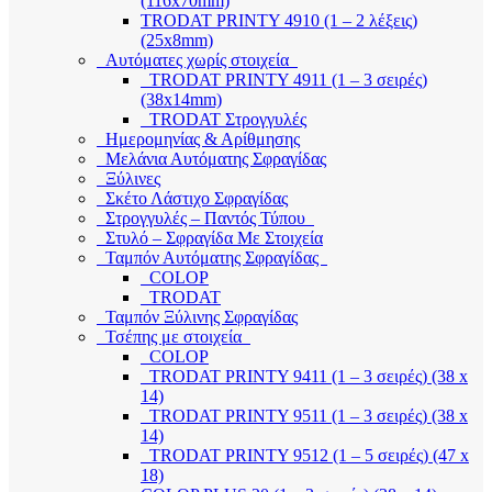
(116x70mm)
TRODAT PRINTY 4910 (1 – 2 λέξεις)
(25x8mm)
Αυτόματες χωρίς στοιχεία
TRODAT PRINTY 4911 (1 – 3 σειρές)
(38x14mm)
TRODAT Στρογγυλές
Ημερομηνίας & Αρίθμησης
Μελάνια Αυτόματης Σφραγίδας
Ξύλινες
Σκέτο Λάστιχο Σφραγίδας
Στρογγυλές – Παντός Τύπου
Στυλό – Σφραγίδα Με Στοιχεία
Ταμπόν Αυτόματης Σφραγίδας
COLOP
TRODAT
Ταμπόν Ξύλινης Σφραγίδας
Τσέπης με στοιχεία
COLOP
TRODAT PRINTY 9411 (1 – 3 σειρές) (38 x
14)
TRODAT PRINTY 9511 (1 – 3 σειρές) (38 x
14)
TRODAT PRINTY 9512 (1 – 5 σειρές) (47 x
18)