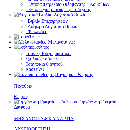
Έντυπα πετρελαίου θέρμανσης – Καυσίμων
Έντυπα για μεταφορείς – οδηγούς
Λογιστικά Βιβλία
Βιβλία Επιχειρήσεων
Διάφορα Λογιστικά Βιβλία
Φυλλάδες
Toner
Μελανοταινίες
Τσάντες
Τσάντες Επιχειρηματικές
Σχολικές τσάντες
Τσαντάκια Φαγητού
Κασετίνες
Παγούρια – Θερμός
Παγούρια
Θερμός
Οργάνωση Γραφείου –
Διάφορα
ΜΗΧΑΝΟΓΡΑΦΙΚΑ ΧΑΡΤΙΑ
ΑΡΧΕΙΟΘΕΤΗΣΗ