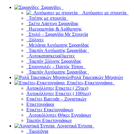
Σφραγίδες
Αυτόματες με στοιχεία
Τσέπης με στοιχεία
Σκέτο Λάστιχο Σφραγίδας
Ημερομηνίας & Αρίθμησης
Στυλό – Σφραγίδα Με Στοιχεία
Ξύλινες
Μελάνια Αυτόματης Σφραγίδας
Ταμπόν Αυτόματης Σφραγίδας
Αυτοκατασκευαζόμενες
Ταμπόν Ξύλινης Σφραγίδας
Στρογγυλές – Παντός Τύπου
Ταμπόν Αυτόματης Σφραγίδας
Ρολά Ταμειακών Μηχανών
Ετικέτες-Ετικετογράφοι
Αυτοκόλλητες Ετικετες ( 25τμχ)
Αυτοκόλλητες Ετικετες ( 100τμχ)
Ετικέτες Barcode – Ζυγιστικών
Ετικετογράφοι
Ετικέτες Ετικετογράφων
Αυτοκόλλητες Θήκες Εγγράφων
Ταμπόν Ετικετογράφων
Λογιστικά Έντυπα
Τιμολόγια