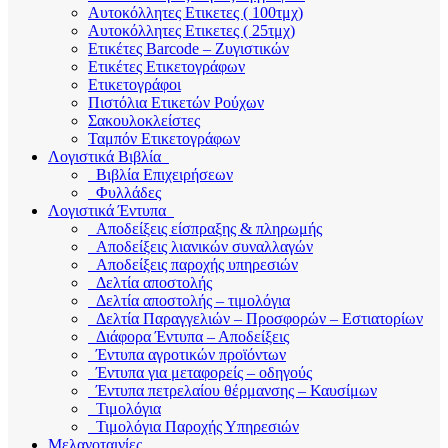
Αυτοκόλλητες Ετικετες ( 100τμχ)
Αυτοκόλλητες Ετικετες ( 25τμχ)
Ετικέτες Barcode – Ζυγιστικών
Ετικέτες Ετικετογράφων
Ετικετογράφοι
Πιστόλια Ετικετών Ρούχων
Σακουλοκλείστες
Ταμπόν Ετικετογράφων
Λογιστικά Βιβλία
Βιβλία Επιχειρήσεων
Φυλλάδες
Λογιστικά Έντυπα
Αποδείξεις είσπραξης & πληρωμής
Αποδείξεις λιανικών συναλλαγών
Αποδείξεις παροχής υπηρεσιών
Δελτία αποστολής
Δελτία αποστολής – τιμολόγια
Δελτία Παραγγελιών – Προσφορών – Εστιατορίων
Διάφορα Έντυπα – Αποδείξεις
Έντυπα αγροτικών προϊόντων
Έντυπα για μεταφορείς – οδηγούς
Έντυπα πετρελαίου θέρμανσης – Καυσίμων
Τιμολόγια
Τιμολόγια Παροχής Υπηρεσιών
Μελανοταινίες