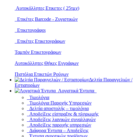
Αυτοκόλλητες Ετικετες ( 25τμχ)
Ετικέτες Barcode - Ζυγιστικών
Ετικετογράφοι
Ετικέτες Ετικετογράφων
Ταμπόν Ετικετογράφων
Αυτοκόλλητες Θήκες Εγγράφων
Πιστόλια Ετικετών Ρούχων
Δελτία Παραγγελιών /
Εστιατορίων
Λογιστικά Έντυπα
Τιμολόγια
Τιμολόγια Παροχής Υπηρεσιών
Δελτία αποστολής – τιμολόγια
Αποδείξεις είσπραξης & πληρωμής
Αποδείξεις λιανικών συναλλαγών
Αποδείξεις παροχής υπηρεσιών
Διάφορα Έντυπα – Αποδείξεις
Έντυπα αγροτικών προϊόντων