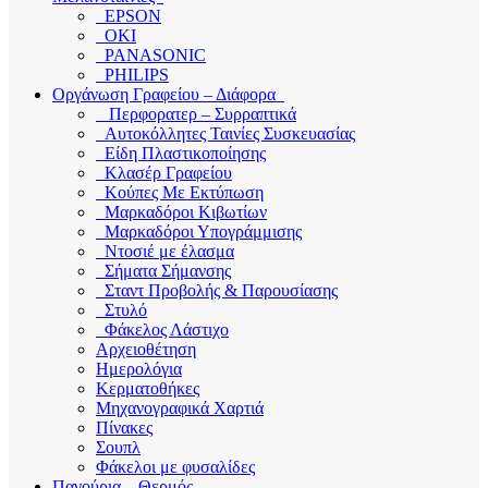
EPSON
OKI
PANASONIC
PHILIPS
Οργάνωση Γραφείου – Διάφορα
Περφορατερ – Συρραπτικά
Αυτοκόλλητες Ταινίες Συσκευασίας
Είδη Πλαστικοποίησης
Κλασέρ Γραφείου
Κούπες Με Εκτύπωση
Μαρκαδόροι Κιβωτίων
Μαρκαδόροι Υπογράμμισης
Ντοσιέ με έλασμα
Σήματα Σήμανσης
Σταντ Προβολής & Παρουσίασης
Στυλό
Φάκελος Λάστιχο
Αρχειοθέτηση
Ημερολόγια
Κερματοθήκες
Μηχανογραφικά Χαρτιά
Πίνακες
Σουπλ
Φάκελοι με φυσαλίδες
Παγούρια – Θερμός