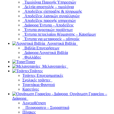
Τιμολόγια Παροχής Υπηρεσιών
Δελτία αποστολής – τιμολόγια
Αποδείξεις είσπραξης & πληρωμής
Αποδείξεις λιανικών συναλλαγών
Αποδείξεις παροχής υπηρεσιών
Διάφορα Έντυπα – Αποδείξεις
Έντυπα αγροτικών προϊόντων
Έντυπα πετρελαίου θέρμανσης – Καυσίμων
Έντυπα για μεταφορείς – οδηγούς
Λογιστικά Βιβλία
Βιβλία Επιχειρήσεων
Διάφορα Λογιστικά Βιβλία
Φυλλάδες
Toner
Μελανοταινίες
Τσάντες
Τσάντες Επιχειρηματικές
Σχολικές τσάντες
Τσαντάκια Φαγητού
Κασετίνες
Οργάνωση Γραφείου –
Διάφορα
Αρχειοθέτηση
Περφορατερ – Συρραπτικά
Πίνακες