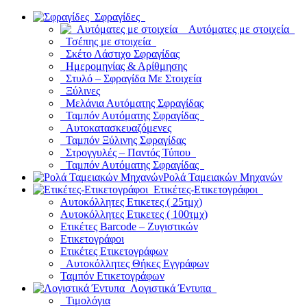
Σφραγίδες
Αυτόματες με στοιχεία
Τσέπης με στοιχεία
Σκέτο Λάστιχο Σφραγίδας
Ημερομηνίας & Αρίθμησης
Στυλό – Σφραγίδα Με Στοιχεία
Ξύλινες
Μελάνια Αυτόματης Σφραγίδας
Ταμπόν Αυτόματης Σφραγίδας
Αυτοκατασκευαζόμενες
Ταμπόν Ξύλινης Σφραγίδας
Στρογγυλές – Παντός Τύπου
Ταμπόν Αυτόματης Σφραγίδας
Ρολά Ταμειακών Μηχανών
Ετικέτες-Ετικετογράφοι
Αυτοκόλλητες Ετικετες ( 25τμχ)
Αυτοκόλλητες Ετικετες ( 100τμχ)
Ετικέτες Barcode – Ζυγιστικών
Ετικετογράφοι
Ετικέτες Ετικετογράφων
Αυτοκόλλητες Θήκες Εγγράφων
Ταμπόν Ετικετογράφων
Λογιστικά Έντυπα
Τιμολόγια