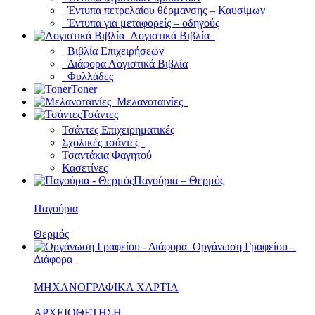
Έντυπα πετρελαίου θέρμανσης – Καυσίμων
Έντυπα για μεταφορείς – οδηγούς
Λογιστικά Βιβλία
Βιβλία Επιχειρήσεων
Διάφορα Λογιστικά Βιβλία
Φυλλάδες
Toner
Μελανοταινίες
Τσάντες
Τσάντες Επιχειρηματικές
Σχολικές τσάντες
Τσαντάκια Φαγητού
Κασετίνες
Παγούρια – Θερμός
Παγούρια
Θερμός
Οργάνωση Γραφείου –
Διάφορα
ΜΗΧΑΝΟΓΡΑΦΙΚΑ ΧΑΡΤΙΑ
ΑΡΧΕΙΟΘΕΤΗΣΗ