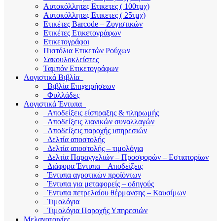
Αυτοκόλλητες Ετικετες ( 100τμχ)
Αυτοκόλλητες Ετικετες ( 25τμχ)
Ετικέτες Barcode – Ζυγιστικών
Ετικέτες Ετικετογράφων
Ετικετογράφοι
Πιστόλια Ετικετών Ρούχων
Σακουλοκλείστες
Ταμπόν Ετικετογράφων
Λογιστικά Βιβλία
Βιβλία Επιχειρήσεων
Φυλλάδες
Λογιστικά Έντυπα
Αποδείξεις είσπραξης & πληρωμής
Αποδείξεις λιανικών συναλλαγών
Αποδείξεις παροχής υπηρεσιών
Δελτία αποστολής
Δελτία αποστολής – τιμολόγια
Δελτία Παραγγελιών – Προσφορών – Εστιατορίων
Διάφορα Έντυπα – Αποδείξεις
Έντυπα αγροτικών προϊόντων
Έντυπα για μεταφορείς – οδηγούς
Έντυπα πετρελαίου θέρμανσης – Καυσίμων
Τιμολόγια
Τιμολόγια Παροχής Υπηρεσιών
Μελανοταινίες