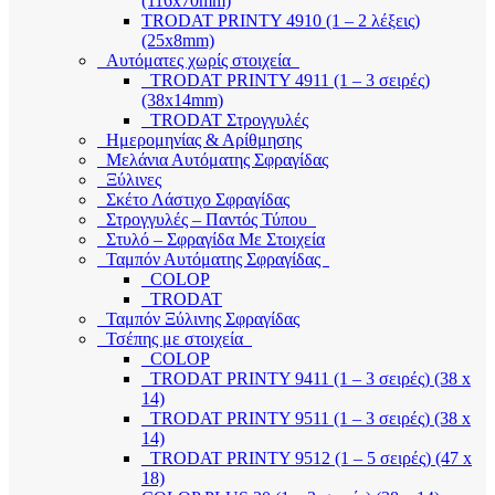
(116x70mm)
TRODAT PRINTY 4910 (1 – 2 λέξεις)
(25x8mm)
Αυτόματες χωρίς στοιχεία
TRODAT PRINTY 4911 (1 – 3 σειρές)
(38x14mm)
TRODAT Στρογγυλές
Ημερομηνίας & Αρίθμησης
Μελάνια Αυτόματης Σφραγίδας
Ξύλινες
Σκέτο Λάστιχο Σφραγίδας
Στρογγυλές – Παντός Τύπου
Στυλό – Σφραγίδα Με Στοιχεία
Ταμπόν Αυτόματης Σφραγίδας
COLOP
TRODAT
Ταμπόν Ξύλινης Σφραγίδας
Τσέπης με στοιχεία
COLOP
TRODAT PRINTY 9411 (1 – 3 σειρές) (38 x
14)
TRODAT PRINTY 9511 (1 – 3 σειρές) (38 x
14)
TRODAT PRINTY 9512 (1 – 5 σειρές) (47 x
18)