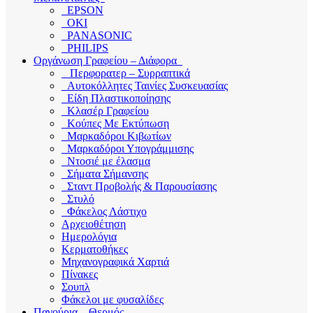
EPSON
OKI
PANASONIC
PHILIPS
Οργάνωση Γραφείου – Διάφορα
Περφορατερ – Συρραπτικά
Αυτοκόλλητες Ταινίες Συσκευασίας
Είδη Πλαστικοποίησης
Κλασέρ Γραφείου
Κούπες Με Εκτύπωση
Μαρκαδόροι Κιβωτίων
Μαρκαδόροι Υπογράμμισης
Ντοσιέ με έλασμα
Σήματα Σήμανσης
Σταντ Προβολής & Παρουσίασης
Στυλό
Φάκελος Λάστιχο
Αρχειοθέτηση
Ημερολόγια
Κερματοθήκες
Μηχανογραφικά Χαρτιά
Πίνακες
Σουπλ
Φάκελοι με φυσαλίδες
Παγούρια – Θερμός