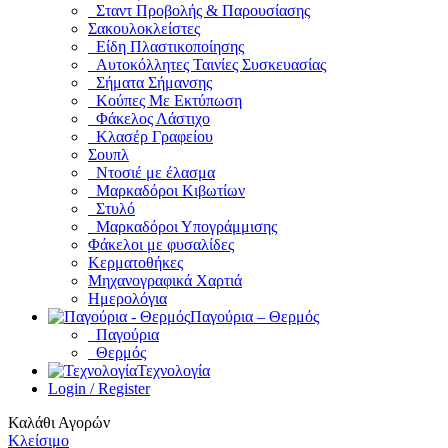
Σταντ Προβολής & Παρουσίασης
Σακουλοκλείστες
Είδη Πλαστικοποίησης
Αυτοκόλλητες Ταινίες Συσκευασίας
Σήματα Σήμανσης
Κούπες Με Εκτύπωση
Φάκελος Λάστιχο
Κλασέρ Γραφείου
Σουπλ
Ντοσιέ με έλασμα
Μαρκαδόροι Κιβωτίων
Στυλό
Μαρκαδόροι Υπογράμμισης
Φάκελοι με φυσαλίδες
Κερματοθήκες
Μηχανογραφικά Χαρτιά
Ημερολόγια
Παγούρια – Θερμός
Παγούρια
Θερμός
Τεχνολογία
Login / Register
Καλάθι Αγορών
Κλείσιμο