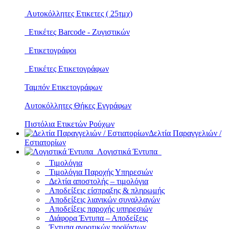
Αυτοκόλλητες Ετικετες ( 25τμχ)
Ετικέτες Barcode - Ζυγιστικών
Ετικετογράφοι
Ετικέτες Ετικετογράφων
Ταμπόν Ετικετογράφων
Αυτοκόλλητες Θήκες Εγγράφων
Πιστόλια Ετικετών Ρούχων
Δελτία Παραγγελιών /
Εστιατορίων
Λογιστικά Έντυπα
Τιμολόγια
Τιμολόγια Παροχής Υπηρεσιών
Δελτία αποστολής – τιμολόγια
Αποδείξεις είσπραξης & πληρωμής
Αποδείξεις λιανικών συναλλαγών
Αποδείξεις παροχής υπηρεσιών
Διάφορα Έντυπα – Αποδείξεις
Έντυπα αγροτικών προϊόντων