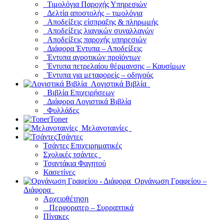
Τιμολόγια Παροχής Υπηρεσιών
Δελτία αποστολής – τιμολόγια
Αποδείξεις είσπραξης & πληρωμής
Αποδείξεις λιανικών συναλλαγών
Αποδείξεις παροχής υπηρεσιών
Διάφορα Έντυπα – Αποδείξεις
Έντυπα αγροτικών προϊόντων
Έντυπα πετρελαίου θέρμανσης – Καυσίμων
Έντυπα για μεταφορείς – οδηγούς
Λογιστικά Βιβλία
Βιβλία Επιχειρήσεων
Διάφορα Λογιστικά Βιβλία
Φυλλάδες
Toner
Μελανοταινίες
Τσάντες
Τσάντες Επιχειρηματικές
Σχολικές τσάντες
Τσαντάκια Φαγητού
Κασετίνες
Οργάνωση Γραφείου –
Διάφορα
Αρχειοθέτηση
Περφορατερ – Συρραπτικά
Πίνακες