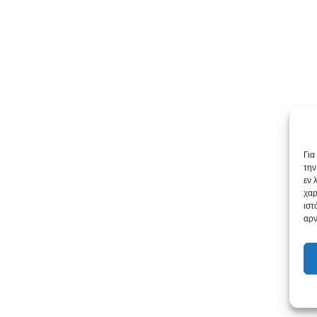
Για
την
εν 
χαρ
ιστ
αρν