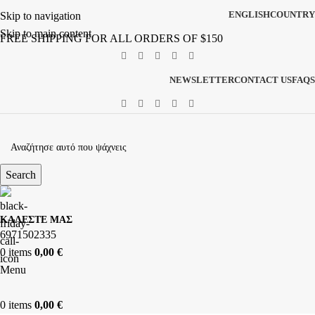
ENGLISH
COUNTRY
Skip to navigation
Skip to main content
FREE SHIPPING FOR ALL ORDERS OF $150
NEWSLETTER
CONTACT US
FAQS
Search
ΚΑΛΕΣΤΕ ΜΑΣ
6971502335
0
items
0,00
€
Menu
0
items
0,00
€