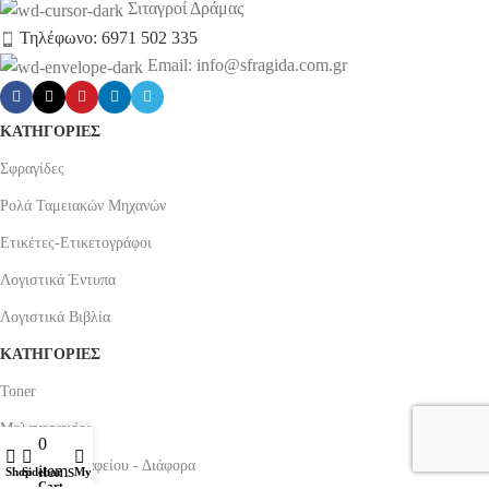
Σιταγροί Δράμας
Τηλέφωνο: 6971 502 335
Email: info@sfragida.com.gr
ΚΑΤΗΓΟΡΙΕΣ
Σφραγίδες
Ρολά Ταμειακών Μηχανών
Ετικέτες-Ετικετογράφοι
Λογιστικά Έντυπα
Λογιστικά Βιβλία
ΚΑΤΗΓΟΡΙΕΣ
Toner
Μελανοταινίες
0
Οργάνωση Γραφείου - Διάφορα
items
Shop
Sidebar
My account
Cart