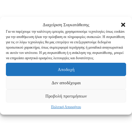
Διαχείριση Συγκατάθεσης
Για να παρέχουμε την καλύτερη εμπειρία, χρησιμοποιούμε τεχνολογίες όπως cookies
για την αποθήκευση ή/και την πρόσβαση σε πληροφορίες συσκευών. Η συγκατάθεση
για τις εν λόγω τεχνολογίες θα μας επιτρέψει να επεξεργαστούμε δεδομένα
προσωπικού χαρακτήρα, όπως συμπεριφορά περιήγησης ή μοναδικά αναγνωριστικά
σε αυτόν τον ιστότοπο. Η μη συγκατάθεση ή η ανάκληση της συγκατάθεσης, μπορεί
να επηρεάσει αρνητικά ορισμένες λειτουργίες και δυνατότητες.
Αποδοχή
Δεν αποδέχομαι
Προβολή προτιμήσεων
Πολιτική Απορρήτου