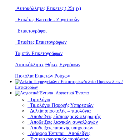
Αυτοκόλλητες Ετικετες ( 25τμχ)
Ετικέτες Barcode - Ζυγιστικών
Ετικετογράφοι
Ετικέτες Ετικετογράφων
Ταμπόν Ετικετογράφων
Αυτοκόλλητες Θήκες Εγγράφων
Πιστόλια Ετικετών Ρούχων
Δελτία Παραγγελιών /
Εστιατορίων
Λογιστικά Έντυπα
Τιμολόγια
Τιμολόγια Παροχής Υπηρεσιών
Δελτία αποστολής – τιμολόγια
Αποδείξεις είσπραξης & πληρωμής
Αποδείξεις λιανικών συναλλαγών
Αποδείξεις παροχής υπηρεσιών
Διάφορα Έντυπα – Αποδείξεις
Έντυπα αγροτικών προϊόντων