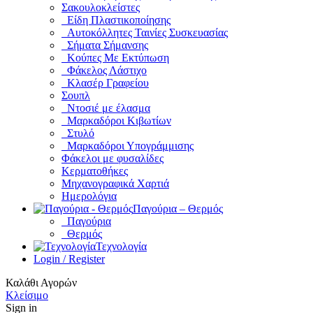
Σακουλοκλείστες
Είδη Πλαστικοποίησης
Αυτοκόλλητες Ταινίες Συσκευασίας
Σήματα Σήμανσης
Κούπες Με Εκτύπωση
Φάκελος Λάστιχο
Κλασέρ Γραφείου
Σουπλ
Ντοσιέ με έλασμα
Μαρκαδόροι Κιβωτίων
Στυλό
Μαρκαδόροι Υπογράμμισης
Φάκελοι με φυσαλίδες
Κερματοθήκες
Μηχανογραφικά Χαρτιά
Ημερολόγια
Παγούρια – Θερμός
Παγούρια
Θερμός
Τεχνολογία
Login / Register
Καλάθι Αγορών
Κλείσιμο
Sign in