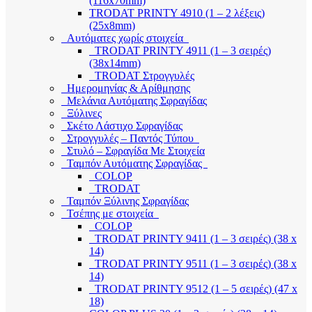
(116x70mm)
TRODAT PRINTY 4910 (1 – 2 λέξεις)
(25x8mm)
Αυτόματες χωρίς στοιχεία
TRODAT PRINTY 4911 (1 – 3 σειρές)
(38x14mm)
TRODAT Στρογγυλές
Ημερομηνίας & Αρίθμησης
Μελάνια Αυτόματης Σφραγίδας
Ξύλινες
Σκέτο Λάστιχο Σφραγίδας
Στρογγυλές – Παντός Τύπου
Στυλό – Σφραγίδα Με Στοιχεία
Ταμπόν Αυτόματης Σφραγίδας
COLOP
TRODAT
Ταμπόν Ξύλινης Σφραγίδας
Τσέπης με στοιχεία
COLOP
TRODAT PRINTY 9411 (1 – 3 σειρές) (38 x
14)
TRODAT PRINTY 9511 (1 – 3 σειρές) (38 x
14)
TRODAT PRINTY 9512 (1 – 5 σειρές) (47 x
18)