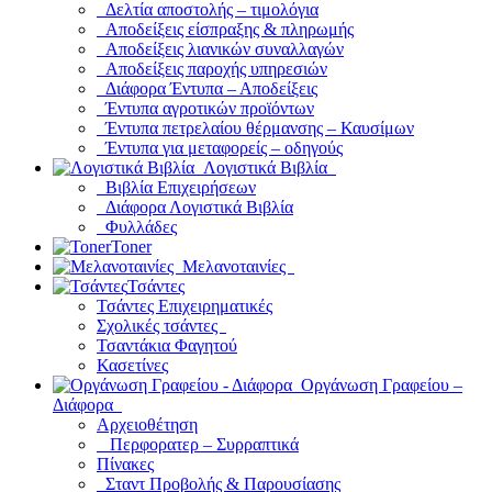
Δελτία αποστολής – τιμολόγια
Αποδείξεις είσπραξης & πληρωμής
Αποδείξεις λιανικών συναλλαγών
Αποδείξεις παροχής υπηρεσιών
Διάφορα Έντυπα – Αποδείξεις
Έντυπα αγροτικών προϊόντων
Έντυπα πετρελαίου θέρμανσης – Καυσίμων
Έντυπα για μεταφορείς – οδηγούς
Λογιστικά Βιβλία
Βιβλία Επιχειρήσεων
Διάφορα Λογιστικά Βιβλία
Φυλλάδες
Toner
Μελανοταινίες
Τσάντες
Τσάντες Επιχειρηματικές
Σχολικές τσάντες
Τσαντάκια Φαγητού
Κασετίνες
Οργάνωση Γραφείου –
Διάφορα
Αρχειοθέτηση
Περφορατερ – Συρραπτικά
Πίνακες
Σταντ Προβολής & Παρουσίασης