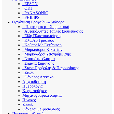
EPSON
OKI
PANASONIC
PHILIPS
Οργάνωση Γραφείου – Διάφορα
Περφορατερ – Συρραπτικά
Αυτοκόλλητες Ταινίες Συσκευασίας
Είδη Πλαστικοποίησης
Κλασέρ Γραφείου
Κούπες Με Εκτύπωση
Μαρκαδόροι Κιβωτίων
Μαρκαδόροι Υπογράμμισης
Ντοσιέ με έλασμα
Σήματα Σήμανσης
Σταντ Προβολής & Παρουσίασης
Στυλό
Φάκελος Λάστιχο
Αρχειοθέτηση
Ημερολόγια
Κερματοθήκες
Μηχανογραφικά Χαρτιά
Πίνακες
Σουπλ
Φάκελοι με φυσαλίδες
Παγούρια – Θερμός