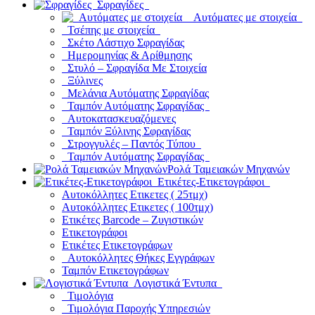
Σφραγίδες
Αυτόματες με στοιχεία
Τσέπης με στοιχεία
Σκέτο Λάστιχο Σφραγίδας
Ημερομηνίας & Αρίθμησης
Στυλό – Σφραγίδα Με Στοιχεία
Ξύλινες
Μελάνια Αυτόματης Σφραγίδας
Ταμπόν Αυτόματης Σφραγίδας
Αυτοκατασκευαζόμενες
Ταμπόν Ξύλινης Σφραγίδας
Στρογγυλές – Παντός Τύπου
Ταμπόν Αυτόματης Σφραγίδας
Ρολά Ταμειακών Μηχανών
Ετικέτες-Ετικετογράφοι
Αυτοκόλλητες Ετικετες ( 25τμχ)
Αυτοκόλλητες Ετικετες ( 100τμχ)
Ετικέτες Barcode – Ζυγιστικών
Ετικετογράφοι
Ετικέτες Ετικετογράφων
Αυτοκόλλητες Θήκες Εγγράφων
Ταμπόν Ετικετογράφων
Λογιστικά Έντυπα
Τιμολόγια
Τιμολόγια Παροχής Υπηρεσιών