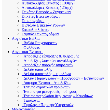
Αυτοκόλλητες Ετικετες ( 100τμχ)
Αυτοκόλλητες Ετικετες ( 25τμχ)
Ετικέτες Barcode – Ζυγιστικών
Ετικέτες Ετικετογράφων
Ετικετογράφοι
Πιστόλια Ετικετών Ρούχων
Σακουλοκλείστες
Ταμπόν Ετικετογράφων
Λογιστικά Βιβλία
Βιβλία Επιχειρήσεων
Φυλλάδες
Λογιστικά Έντυπα
Αποδείξεις είσπραξης & πληρωμής
Αποδείξεις λιανικών συναλλαγών
Αποδείξεις παροχής υπηρεσιών
Δελτία αποστολής
Δελτία αποστολής – τιμολόγια
Δελτία Παραγγελιών – Προσφορών – Εστιατορίων
Διάφορα Έντυπα – Αποδείξεις
Έντυπα αγροτικών προϊόντων
Έντυπα για μεταφορείς – οδηγούς
Έντυπα πετρελαίου θέρμανσης – Καυσίμων
Τιμολόγια
Τιμολόγια Παροχής Υπηρεσιών
Μελανοταινίες