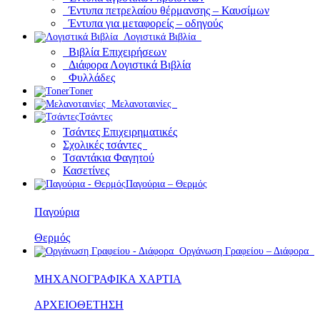
Έντυπα πετρελαίου θέρμανσης – Καυσίμων
Έντυπα για μεταφορείς – οδηγούς
Λογιστικά Βιβλία
Βιβλία Επιχειρήσεων
Διάφορα Λογιστικά Βιβλία
Φυλλάδες
Toner
Μελανοταινίες
Τσάντες
Τσάντες Επιχειρηματικές
Σχολικές τσάντες
Τσαντάκια Φαγητού
Κασετίνες
Παγούρια – Θερμός
Παγούρια
Θερμός
Οργάνωση Γραφείου – Διάφορα
ΜΗΧΑΝΟΓΡΑΦΙΚΑ ΧΑΡΤΙΑ
ΑΡΧΕΙΟΘΕΤΗΣΗ