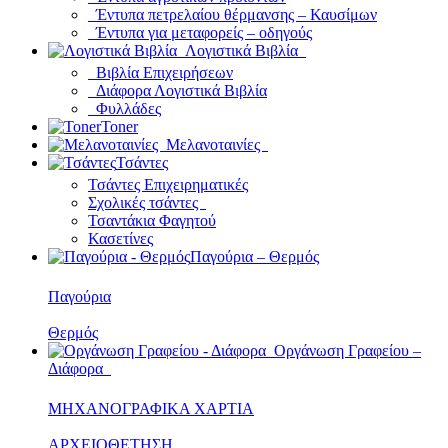
Έντυπα πετρελαίου θέρμανσης – Καυσίμων
Έντυπα για μεταφορείς – οδηγούς
Λογιστικά Βιβλία
Βιβλία Επιχειρήσεων
Διάφορα Λογιστικά Βιβλία
Φυλλάδες
Toner
Μελανοταινίες
Τσάντες
Τσάντες Επιχειρηματικές
Σχολικές τσάντες
Τσαντάκια Φαγητού
Κασετίνες
Παγούρια – Θερμός
Παγούρια
Θερμός
Οργάνωση Γραφείου –
Διάφορα
ΜΗΧΑΝΟΓΡΑΦΙΚΑ ΧΑΡΤΙΑ
ΑΡΧΕΙΟΘΕΤΗΣΗ