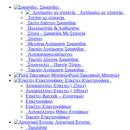
Σφραγίδες
Αυτόματες με στοιχεία
Τσέπης με στοιχεία
Σκέτο Λάστιχο Σφραγίδας
Ημερομηνίας & Αρίθμησης
Στυλό – Σφραγίδα Με Στοιχεία
Ξύλινες
Μελάνια Αυτόματης Σφραγίδας
Ταμπόν Αυτόματης Σφραγίδας
Αυτοκατασκευαζόμενες
Ταμπόν Ξύλινης Σφραγίδας
Στρογγυλές – Παντός Τύπου
Ταμπόν Αυτόματης Σφραγίδας
Ρολά Ταμειακών Μηχανών
Ετικέτες-Ετικετογράφοι
Αυτοκόλλητες Ετικετες ( 25τμχ)
Αυτοκόλλητες Ετικετες ( 100τμχ)
Ετικέτες Barcode – Ζυγιστικών
Ετικετογράφοι
Ετικέτες Ετικετογράφων
Αυτοκόλλητες Θήκες Εγγράφων
Ταμπόν Ετικετογράφων
Λογιστικά Έντυπα
Τιμολόγια