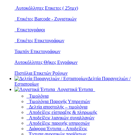
Αυτοκόλλητες Ετικετες ( 25τμχ)
Ετικέτες Barcode - Ζυγιστικών
Ετικετογράφοι
Ετικέτες Ετικετογράφων
Ταμπόν Ετικετογράφων
Αυτοκόλλητες Θήκες Εγγράφων
Πιστόλια Ετικετών Ρούχων
Δελτία Παραγγελιών /
Εστιατορίων
Λογιστικά Έντυπα
Τιμολόγια
Τιμολόγια Παροχής Υπηρεσιών
Δελτία αποστολής – τιμολόγια
Αποδείξεις είσπραξης & πληρωμής
Αποδείξεις λιανικών συναλλαγών
Αποδείξεις παροχής υπηρεσιών
Διάφορα Έντυπα – Αποδείξεις
Έντυπα αγροτικών προϊόντων