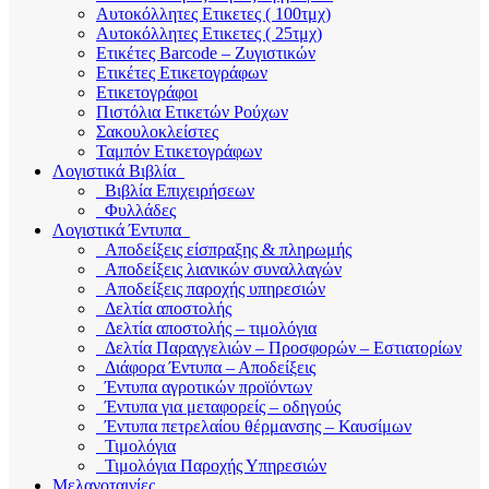
Αυτοκόλλητες Ετικετες ( 100τμχ)
Αυτοκόλλητες Ετικετες ( 25τμχ)
Ετικέτες Barcode – Ζυγιστικών
Ετικέτες Ετικετογράφων
Ετικετογράφοι
Πιστόλια Ετικετών Ρούχων
Σακουλοκλείστες
Ταμπόν Ετικετογράφων
Λογιστικά Βιβλία
Βιβλία Επιχειρήσεων
Φυλλάδες
Λογιστικά Έντυπα
Αποδείξεις είσπραξης & πληρωμής
Αποδείξεις λιανικών συναλλαγών
Αποδείξεις παροχής υπηρεσιών
Δελτία αποστολής
Δελτία αποστολής – τιμολόγια
Δελτία Παραγγελιών – Προσφορών – Εστιατορίων
Διάφορα Έντυπα – Αποδείξεις
Έντυπα αγροτικών προϊόντων
Έντυπα για μεταφορείς – οδηγούς
Έντυπα πετρελαίου θέρμανσης – Καυσίμων
Τιμολόγια
Τιμολόγια Παροχής Υπηρεσιών
Μελανοταινίες