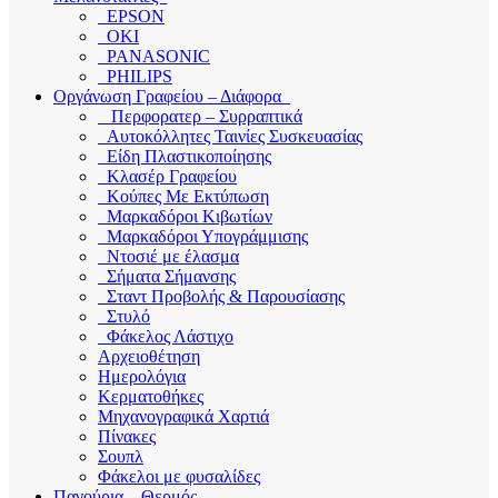
EPSON
OKI
PANASONIC
PHILIPS
Οργάνωση Γραφείου – Διάφορα
Περφορατερ – Συρραπτικά
Αυτοκόλλητες Ταινίες Συσκευασίας
Είδη Πλαστικοποίησης
Κλασέρ Γραφείου
Κούπες Με Εκτύπωση
Μαρκαδόροι Κιβωτίων
Μαρκαδόροι Υπογράμμισης
Ντοσιέ με έλασμα
Σήματα Σήμανσης
Σταντ Προβολής & Παρουσίασης
Στυλό
Φάκελος Λάστιχο
Αρχειοθέτηση
Ημερολόγια
Κερματοθήκες
Μηχανογραφικά Χαρτιά
Πίνακες
Σουπλ
Φάκελοι με φυσαλίδες
Παγούρια – Θερμός