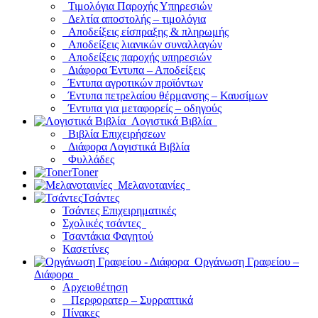
Τιμολόγια Παροχής Υπηρεσιών
Δελτία αποστολής – τιμολόγια
Αποδείξεις είσπραξης & πληρωμής
Αποδείξεις λιανικών συναλλαγών
Αποδείξεις παροχής υπηρεσιών
Διάφορα Έντυπα – Αποδείξεις
Έντυπα αγροτικών προϊόντων
Έντυπα πετρελαίου θέρμανσης – Καυσίμων
Έντυπα για μεταφορείς – οδηγούς
Λογιστικά Βιβλία
Βιβλία Επιχειρήσεων
Διάφορα Λογιστικά Βιβλία
Φυλλάδες
Toner
Μελανοταινίες
Τσάντες
Τσάντες Επιχειρηματικές
Σχολικές τσάντες
Τσαντάκια Φαγητού
Κασετίνες
Οργάνωση Γραφείου –
Διάφορα
Αρχειοθέτηση
Περφορατερ – Συρραπτικά
Πίνακες