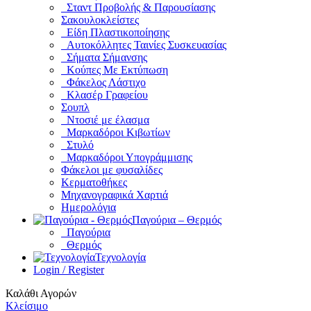
Σταντ Προβολής & Παρουσίασης
Σακουλοκλείστες
Είδη Πλαστικοποίησης
Αυτοκόλλητες Ταινίες Συσκευασίας
Σήματα Σήμανσης
Κούπες Με Εκτύπωση
Φάκελος Λάστιχο
Κλασέρ Γραφείου
Σουπλ
Ντοσιέ με έλασμα
Μαρκαδόροι Κιβωτίων
Στυλό
Μαρκαδόροι Υπογράμμισης
Φάκελοι με φυσαλίδες
Κερματοθήκες
Μηχανογραφικά Χαρτιά
Ημερολόγια
Παγούρια – Θερμός
Παγούρια
Θερμός
Τεχνολογία
Login / Register
Καλάθι Αγορών
Κλείσιμο