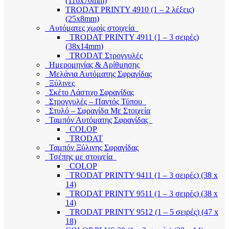
(116x70mm)
TRODAT PRINTY 4910 (1 – 2 λέξεις)
(25x8mm)
Αυτόματες χωρίς στοιχεία
TRODAT PRINTY 4911 (1 – 3 σειρές)
(38x14mm)
TRODAT Στρογγυλές
Ημερομηνίας & Αρίθμησης
Μελάνια Αυτόματης Σφραγίδας
Ξύλινες
Σκέτο Λάστιχο Σφραγίδας
Στρογγυλές – Παντός Τύπου
Στυλό – Σφραγίδα Με Στοιχεία
Ταμπόν Αυτόματης Σφραγίδας
COLOP
TRODAT
Ταμπόν Ξύλινης Σφραγίδας
Τσέπης με στοιχεία
COLOP
TRODAT PRINTY 9411 (1 – 3 σειρές) (38 x
14)
TRODAT PRINTY 9511 (1 – 3 σειρές) (38 x
14)
TRODAT PRINTY 9512 (1 – 5 σειρές) (47 x
18)