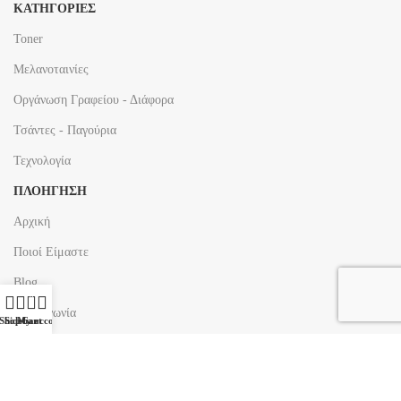
ΚΑΤΗΓΟΡΙΕΣ
Toner
Μελανοταινίες
Οργάνωση Γραφείου - Διάφορα
Τσάντες - Παγούρια
Τεχνολογία
ΠΛΟΗΓΗΣΗ
Αρχική
Ποιοί Είμαστε
Blog
0
Επικοινωνία
Shop
Sidebar
My account
Cart
Κατασκευή Σφραγίδας
ΠΛΗΡΟΦΟΡΙΕΣ