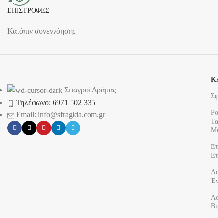
ΕΠΙΣΤΡΟΦΕΣ
Κατόπιν συνεννόησης
Κ
Σιταγροί Δράμας
Σφ
Τηλέφωνο: 6971 502 335
Ρο
Email: info@sfragida.com.gr
Τα
Μ
Ετ
Ετ
Λο
Έν
Λο
Βι