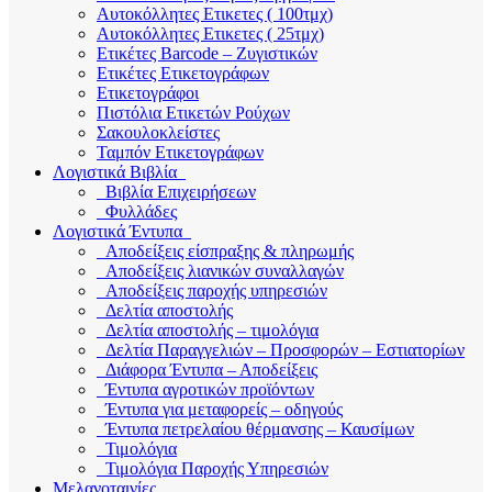
Αυτοκόλλητες Ετικετες ( 100τμχ)
Αυτοκόλλητες Ετικετες ( 25τμχ)
Ετικέτες Barcode – Ζυγιστικών
Ετικέτες Ετικετογράφων
Ετικετογράφοι
Πιστόλια Ετικετών Ρούχων
Σακουλοκλείστες
Ταμπόν Ετικετογράφων
Λογιστικά Βιβλία
Βιβλία Επιχειρήσεων
Φυλλάδες
Λογιστικά Έντυπα
Αποδείξεις είσπραξης & πληρωμής
Αποδείξεις λιανικών συναλλαγών
Αποδείξεις παροχής υπηρεσιών
Δελτία αποστολής
Δελτία αποστολής – τιμολόγια
Δελτία Παραγγελιών – Προσφορών – Εστιατορίων
Διάφορα Έντυπα – Αποδείξεις
Έντυπα αγροτικών προϊόντων
Έντυπα για μεταφορείς – οδηγούς
Έντυπα πετρελαίου θέρμανσης – Καυσίμων
Τιμολόγια
Τιμολόγια Παροχής Υπηρεσιών
Μελανοταινίες