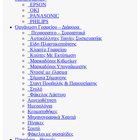
EPSON
OKI
PANASONIC
PHILIPS
Οργάνωση Γραφείου – Διάφορα
Περφορατερ – Συρραπτικά
Αυτοκόλλητες Ταινίες Συσκευασίας
Είδη Πλαστικοποίησης
Κλασέρ Γραφείου
Κούπες Με Εκτύπωση
Μαρκαδόροι Κιβωτίων
Μαρκαδόροι Υπογράμμισης
Ντοσιέ με έλασμα
Σήματα Σήμανσης
Σταντ Προβολής & Παρουσίασης
Στυλό
Φάκελος Λάστιχο
Αρχειοθέτηση
Ημερολόγια
Κερματοθήκες
Μηχανογραφικά Χαρτιά
Πίνακες
Σουπλ
Φάκελοι με φυσαλίδες
Παγούρια – Θερμός