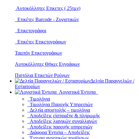
Αυτοκόλλητες Ετικετες ( 25τμχ)
Ετικέτες Barcode - Ζυγιστικών
Ετικετογράφοι
Ετικέτες Ετικετογράφων
Ταμπόν Ετικετογράφων
Αυτοκόλλητες Θήκες Εγγράφων
Πιστόλια Ετικετών Ρούχων
Δελτία Παραγγελιών /
Εστιατορίων
Λογιστικά Έντυπα
Τιμολόγια
Τιμολόγια Παροχής Υπηρεσιών
Δελτία αποστολής – τιμολόγια
Αποδείξεις είσπραξης & πληρωμής
Αποδείξεις λιανικών συναλλαγών
Αποδείξεις παροχής υπηρεσιών
Διάφορα Έντυπα – Αποδείξεις
Έντυπα αγροτικών προϊόντων