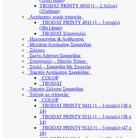
(116x70mm)
TRODAT PRINTY 4910 (1 – 2 λέξεις)
(25x8mm)
Αυτόματες χωρίς στοιχεία
TRODAT PRINTY 4911 (1 – 3 σειρές)
(38x14mm)
TRODAT Στρογγυλές
Ημερομηνίας & Αρίθμησης
Μελάνια Αυτόματης Σφραγίδας
Ξύλινες
Σκέτο Λάστιχο Σφραγίδας
Στρογγυλές – Παντός Τύπου
Στυλό – Σφραγίδα Με Στοιχεία
Ταμπόν Αυτόματης Σφραγίδας
COLOP
TRODAT
Ταμπόν Ξύλινης Σφραγίδας
Τσέπης με στοιχεία
COLOP
TRODAT PRINTY 9411 (1 – 3 σειρές) (38 x
14)
TRODAT PRINTY 9511 (1 – 3 σειρές) (38 x
14)
TRODAT PRINTY 9512 (1 – 5 σειρές) (47 x
18)