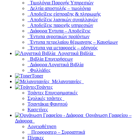
Τιμολόγια Παροχής Υπηρεσιών
Δελτία αποστολής – τιμολόγια
Αποδείξεις είσπραξης & πληρωμής
Αποδείξεις λιανικών συναλλαγών
Αποδείξεις παροχής υπηρεσιών
Διάφορα Έντυπα – Αποδείξεις
Έντυπα αγροτικών προϊόντων
Έντυπα πετρελαίου θέρμανσης – Καυσίμων
Έντυπα για μεταφορείς – οδηγούς
Λογιστικά Βιβλία
Βιβλία Επιχειρήσεων
Διάφορα Λογιστικά Βιβλία
Φυλλάδες
Toner
Μελανοταινίες
Τσάντες
Τσάντες Επιχειρηματικές
Σχολικές τσάντες
Τσαντάκια Φαγητού
Κασετίνες
Οργάνωση Γραφείου –
Διάφορα
Αρχειοθέτηση
Περφορατερ – Συρραπτικά
Πίνακες