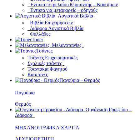
Έντυπα πετρελαίου θέρμανσης – Καυσίμων
Έντυπα για μεταφορείς – οδηγούς
Λογιστικά Βιβλία
Βιβλία Επιχειρήσεων
Διάφορα Λογιστικά Βιβλία
Φυλλάδες
Toner
Μελανοταινίες
Τσάντες
Τσάντες Επιχειρηματικές
Σχολικές τσάντες
Τσαντάκια Φαγητού
Κασετίνες
Παγούρια – Θερμός
Παγούρια
Θερμός
Οργάνωση Γραφείου –
Διάφορα
ΜΗΧΑΝΟΓΡΑΦΙΚΑ ΧΑΡΤΙΑ
ΑΡΧΕΙΟΘΕΤΗΣΗ