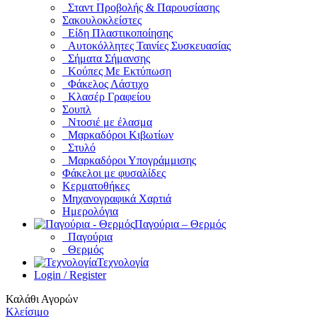
Σταντ Προβολής & Παρουσίασης
Σακουλοκλείστες
Είδη Πλαστικοποίησης
Αυτοκόλλητες Ταινίες Συσκευασίας
Σήματα Σήμανσης
Κούπες Με Εκτύπωση
Φάκελος Λάστιχο
Κλασέρ Γραφείου
Σουπλ
Ντοσιέ με έλασμα
Μαρκαδόροι Κιβωτίων
Στυλό
Μαρκαδόροι Υπογράμμισης
Φάκελοι με φυσαλίδες
Κερματοθήκες
Μηχανογραφικά Χαρτιά
Ημερολόγια
Παγούρια – Θερμός
Παγούρια
Θερμός
Τεχνολογία
Login / Register
Καλάθι Αγορών
Κλείσιμο