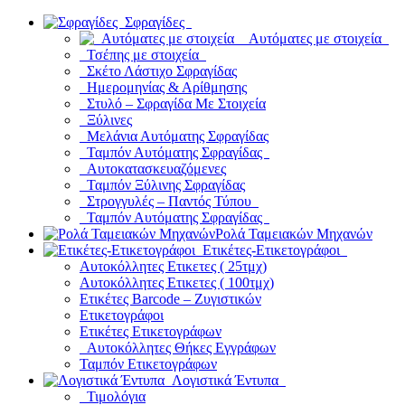
Σφραγίδες
Αυτόματες με στοιχεία
Τσέπης με στοιχεία
Σκέτο Λάστιχο Σφραγίδας
Ημερομηνίας & Αρίθμησης
Στυλό – Σφραγίδα Με Στοιχεία
Ξύλινες
Μελάνια Αυτόματης Σφραγίδας
Ταμπόν Αυτόματης Σφραγίδας
Αυτοκατασκευαζόμενες
Ταμπόν Ξύλινης Σφραγίδας
Στρογγυλές – Παντός Τύπου
Ταμπόν Αυτόματης Σφραγίδας
Ρολά Ταμειακών Μηχανών
Ετικέτες-Ετικετογράφοι
Αυτοκόλλητες Ετικετες ( 25τμχ)
Αυτοκόλλητες Ετικετες ( 100τμχ)
Ετικέτες Barcode – Ζυγιστικών
Ετικετογράφοι
Ετικέτες Ετικετογράφων
Αυτοκόλλητες Θήκες Εγγράφων
Ταμπόν Ετικετογράφων
Λογιστικά Έντυπα
Τιμολόγια