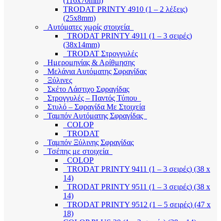
(116x70mm)
TRODAT PRINTY 4910 (1 – 2 λέξεις)
(25x8mm)
Αυτόματες χωρίς στοιχεία
TRODAT PRINTY 4911 (1 – 3 σειρές)
(38x14mm)
TRODAT Στρογγυλές
Ημερομηνίας & Αρίθμησης
Μελάνια Αυτόματης Σφραγίδας
Ξύλινες
Σκέτο Λάστιχο Σφραγίδας
Στρογγυλές – Παντός Τύπου
Στυλό – Σφραγίδα Με Στοιχεία
Ταμπόν Αυτόματης Σφραγίδας
COLOP
TRODAT
Ταμπόν Ξύλινης Σφραγίδας
Τσέπης με στοιχεία
COLOP
TRODAT PRINTY 9411 (1 – 3 σειρές) (38 x
14)
TRODAT PRINTY 9511 (1 – 3 σειρές) (38 x
14)
TRODAT PRINTY 9512 (1 – 5 σειρές) (47 x
18)