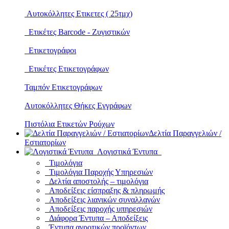
Αυτοκόλλητες Ετικετες ( 25τμχ)
Ετικέτες Barcode - Ζυγιστικών
Ετικετογράφοι
Ετικέτες Ετικετογράφων
Ταμπόν Ετικετογράφων
Αυτοκόλλητες Θήκες Εγγράφων
Πιστόλια Ετικετών Ρούχων
Δελτία Παραγγελιών /
Εστιατορίων
Λογιστικά Έντυπα
Τιμολόγια
Τιμολόγια Παροχής Υπηρεσιών
Δελτία αποστολής – τιμολόγια
Αποδείξεις είσπραξης & πληρωμής
Αποδείξεις λιανικών συναλλαγών
Αποδείξεις παροχής υπηρεσιών
Διάφορα Έντυπα – Αποδείξεις
Έντυπα αγροτικών προϊόντων