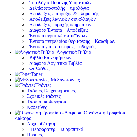
Τιμολόγια Παροχής Υπηρεσιών
Δελτία αποστολής – τιμολόγια
Αποδείξεις είσπραξης & πληρωμής
Αποδείξεις λιανικών συναλλαγών
Αποδείξεις παροχής υπηρεσιών
Διάφορα Έντυπα – Αποδείξεις
Έντυπα αγροτικών προϊόντων
Έντυπα πετρελαίου θέρμανσης – Καυσίμων
Έντυπα για μεταφορείς – οδηγούς
Λογιστικά Βιβλία
Βιβλία Επιχειρήσεων
Διάφορα Λογιστικά Βιβλία
Φυλλάδες
Toner
Μελανοταινίες
Τσάντες
Τσάντες Επιχειρηματικές
Σχολικές τσάντες
Τσαντάκια Φαγητού
Κασετίνες
Οργάνωση Γραφείου –
Διάφορα
Αρχειοθέτηση
Περφορατερ – Συρραπτικά
Πίνακες