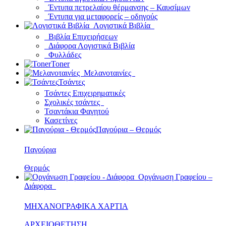
Έντυπα πετρελαίου θέρμανσης – Καυσίμων
Έντυπα για μεταφορείς – οδηγούς
Λογιστικά Βιβλία
Βιβλία Επιχειρήσεων
Διάφορα Λογιστικά Βιβλία
Φυλλάδες
Toner
Μελανοταινίες
Τσάντες
Τσάντες Επιχειρηματικές
Σχολικές τσάντες
Τσαντάκια Φαγητού
Κασετίνες
Παγούρια – Θερμός
Παγούρια
Θερμός
Οργάνωση Γραφείου –
Διάφορα
ΜΗΧΑΝΟΓΡΑΦΙΚΑ ΧΑΡΤΙΑ
ΑΡΧΕΙΟΘΕΤΗΣΗ