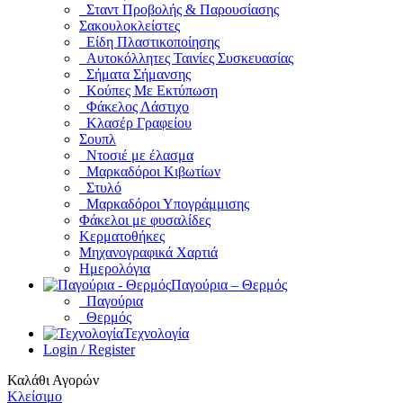
Σταντ Προβολής & Παρουσίασης
Σακουλοκλείστες
Είδη Πλαστικοποίησης
Αυτοκόλλητες Ταινίες Συσκευασίας
Σήματα Σήμανσης
Κούπες Με Εκτύπωση
Φάκελος Λάστιχο
Κλασέρ Γραφείου
Σουπλ
Ντοσιέ με έλασμα
Μαρκαδόροι Κιβωτίων
Στυλό
Μαρκαδόροι Υπογράμμισης
Φάκελοι με φυσαλίδες
Κερματοθήκες
Μηχανογραφικά Χαρτιά
Ημερολόγια
Παγούρια – Θερμός
Παγούρια
Θερμός
Τεχνολογία
Login / Register
Καλάθι Αγορών
Κλείσιμο