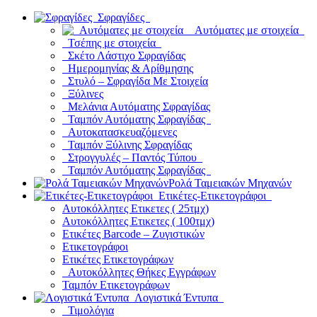
Σφραγίδες
Αυτόματες με στοιχεία
Τσέπης με στοιχεία
Σκέτο Λάστιχο Σφραγίδας
Ημερομηνίας & Αρίθμησης
Στυλό – Σφραγίδα Με Στοιχεία
Ξύλινες
Μελάνια Αυτόματης Σφραγίδας
Ταμπόν Αυτόματης Σφραγίδας
Αυτοκατασκευαζόμενες
Ταμπόν Ξύλινης Σφραγίδας
Στρογγυλές – Παντός Τύπου
Ταμπόν Αυτόματης Σφραγίδας
Ρολά Ταμειακών Μηχανών
Ετικέτες-Ετικετογράφοι
Αυτοκόλλητες Ετικετες ( 25τμχ)
Αυτοκόλλητες Ετικετες ( 100τμχ)
Ετικέτες Barcode – Ζυγιστικών
Ετικετογράφοι
Ετικέτες Ετικετογράφων
Αυτοκόλλητες Θήκες Εγγράφων
Ταμπόν Ετικετογράφων
Λογιστικά Έντυπα
Τιμολόγια