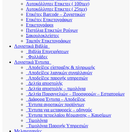
Αυτοκόλλητες Ετικετες ( 100τμχ)
Αυτοκόλλητες Ετικετες ( 25τμχ)
Ετικέτες Barcode – Ζυγιστικών
Ετικέτες Ετικετογράφων
Ετικετογράφοι
Πιστόλια Ετικετών Ρούχων
Σακουλοκλείστες
Ταμπόν Ετικετογράφων
Λογιστικά Βιβλία
Βιβλία Επιχειρήσεων
Φυλλάδες
Λογιστικά Έντυπα
Αποδείξεις είσπραξης & πληρωμής
Αποδείξεις λιανικών συναλλαγών
Αποδείξεις παροχής υπηρεσιών
Δελτία αποστολής
Δελτία αποστολής – τιμολόγια
Δελτία Παραγγελιών – Προσφορών – Εστιατορίων
Διάφορα Έντυπα – Αποδείξεις
Έντυπα αγροτικών προϊόντων
Έντυπα για μεταφορείς – οδηγούς
Έντυπα πετρελαίου θέρμανσης – Καυσίμων
Τιμολόγια
Τιμολόγια Παροχής Υπηρεσιών
Μελανοταινίες