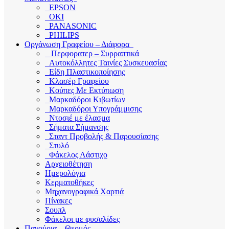
EPSON
OKI
PANASONIC
PHILIPS
Οργάνωση Γραφείου – Διάφορα
Περφορατερ – Συρραπτικά
Αυτοκόλλητες Ταινίες Συσκευασίας
Είδη Πλαστικοποίησης
Κλασέρ Γραφείου
Κούπες Με Εκτύπωση
Μαρκαδόροι Κιβωτίων
Μαρκαδόροι Υπογράμμισης
Ντοσιέ με έλασμα
Σήματα Σήμανσης
Σταντ Προβολής & Παρουσίασης
Στυλό
Φάκελος Λάστιχο
Αρχειοθέτηση
Ημερολόγια
Κερματοθήκες
Μηχανογραφικά Χαρτιά
Πίνακες
Σουπλ
Φάκελοι με φυσαλίδες
Παγούρια – Θερμός