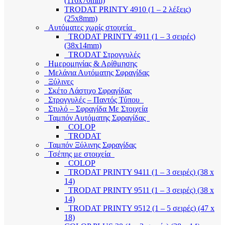
(116x70mm)
TRODAT PRINTY 4910 (1 – 2 λέξεις)
(25x8mm)
Αυτόματες χωρίς στοιχεία
TRODAT PRINTY 4911 (1 – 3 σειρές)
(38x14mm)
TRODAT Στρογγυλές
Ημερομηνίας & Αρίθμησης
Μελάνια Αυτόματης Σφραγίδας
Ξύλινες
Σκέτο Λάστιχο Σφραγίδας
Στρογγυλές – Παντός Τύπου
Στυλό – Σφραγίδα Με Στοιχεία
Ταμπόν Αυτόματης Σφραγίδας
COLOP
TRODAT
Ταμπόν Ξύλινης Σφραγίδας
Τσέπης με στοιχεία
COLOP
TRODAT PRINTY 9411 (1 – 3 σειρές) (38 x
14)
TRODAT PRINTY 9511 (1 – 3 σειρές) (38 x
14)
TRODAT PRINTY 9512 (1 – 5 σειρές) (47 x
18)