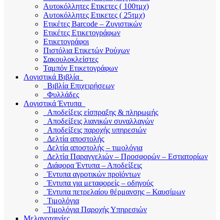
Αυτοκόλλητες Ετικετες ( 100τμχ)
Αυτοκόλλητες Ετικετες ( 25τμχ)
Ετικέτες Barcode – Ζυγιστικών
Ετικέτες Ετικετογράφων
Ετικετογράφοι
Πιστόλια Ετικετών Ρούχων
Σακουλοκλείστες
Ταμπόν Ετικετογράφων
Λογιστικά Βιβλία
Βιβλία Επιχειρήσεων
Φυλλάδες
Λογιστικά Έντυπα
Αποδείξεις είσπραξης & πληρωμής
Αποδείξεις λιανικών συναλλαγών
Αποδείξεις παροχής υπηρεσιών
Δελτία αποστολής
Δελτία αποστολής – τιμολόγια
Δελτία Παραγγελιών – Προσφορών – Εστιατορίων
Διάφορα Έντυπα – Αποδείξεις
Έντυπα αγροτικών προϊόντων
Έντυπα για μεταφορείς – οδηγούς
Έντυπα πετρελαίου θέρμανσης – Καυσίμων
Τιμολόγια
Τιμολόγια Παροχής Υπηρεσιών
Μελανοταινίες