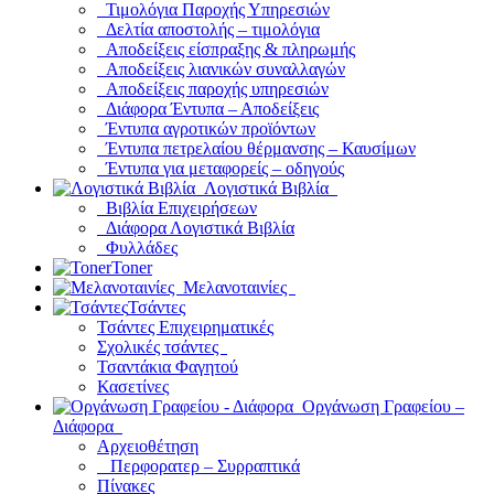
Τιμολόγια Παροχής Υπηρεσιών
Δελτία αποστολής – τιμολόγια
Αποδείξεις είσπραξης & πληρωμής
Αποδείξεις λιανικών συναλλαγών
Αποδείξεις παροχής υπηρεσιών
Διάφορα Έντυπα – Αποδείξεις
Έντυπα αγροτικών προϊόντων
Έντυπα πετρελαίου θέρμανσης – Καυσίμων
Έντυπα για μεταφορείς – οδηγούς
Λογιστικά Βιβλία
Βιβλία Επιχειρήσεων
Διάφορα Λογιστικά Βιβλία
Φυλλάδες
Toner
Μελανοταινίες
Τσάντες
Τσάντες Επιχειρηματικές
Σχολικές τσάντες
Τσαντάκια Φαγητού
Κασετίνες
Οργάνωση Γραφείου –
Διάφορα
Αρχειοθέτηση
Περφορατερ – Συρραπτικά
Πίνακες