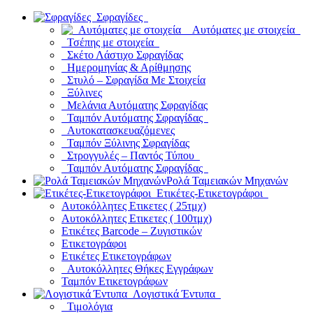
Σφραγίδες
Αυτόματες με στοιχεία
Τσέπης με στοιχεία
Σκέτο Λάστιχο Σφραγίδας
Ημερομηνίας & Αρίθμησης
Στυλό – Σφραγίδα Με Στοιχεία
Ξύλινες
Μελάνια Αυτόματης Σφραγίδας
Ταμπόν Αυτόματης Σφραγίδας
Αυτοκατασκευαζόμενες
Ταμπόν Ξύλινης Σφραγίδας
Στρογγυλές – Παντός Τύπου
Ταμπόν Αυτόματης Σφραγίδας
Ρολά Ταμειακών Μηχανών
Ετικέτες-Ετικετογράφοι
Αυτοκόλλητες Ετικετες ( 25τμχ)
Αυτοκόλλητες Ετικετες ( 100τμχ)
Ετικέτες Barcode – Ζυγιστικών
Ετικετογράφοι
Ετικέτες Ετικετογράφων
Αυτοκόλλητες Θήκες Εγγράφων
Ταμπόν Ετικετογράφων
Λογιστικά Έντυπα
Τιμολόγια