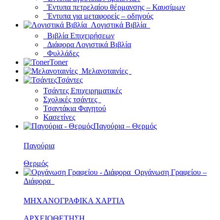
Έντυπα πετρελαίου θέρμανσης – Καυσίμων
Έντυπα για μεταφορείς – οδηγούς
Λογιστικά Βιβλία
Βιβλία Επιχειρήσεων
Διάφορα Λογιστικά Βιβλία
Φυλλάδες
Toner
Μελανοταινίες
Τσάντες
Τσάντες Επιχειρηματικές
Σχολικές τσάντες
Τσαντάκια Φαγητού
Κασετίνες
Παγούρια – Θερμός
Παγούρια
Θερμός
Οργάνωση Γραφείου –
Διάφορα
ΜΗΧΑΝΟΓΡΑΦΙΚΑ ΧΑΡΤΙΑ
ΑΡΧΕΙΟΘΕΤΗΣΗ