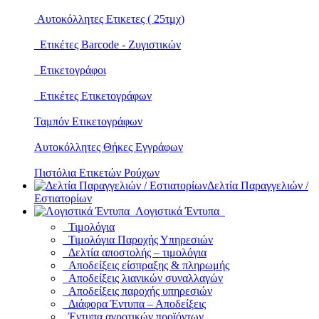
Αυτοκόλλητες Ετικετες ( 25τμχ)
Ετικέτες Barcode - Ζυγιστικών
Ετικετογράφοι
Ετικέτες Ετικετογράφων
Ταμπόν Ετικετογράφων
Αυτοκόλλητες Θήκες Εγγράφων
Πιστόλια Ετικετών Ρούχων
Δελτία Παραγγελιών /
Εστιατορίων
Λογιστικά Έντυπα
Τιμολόγια
Τιμολόγια Παροχής Υπηρεσιών
Δελτία αποστολής – τιμολόγια
Αποδείξεις είσπραξης & πληρωμής
Αποδείξεις λιανικών συναλλαγών
Αποδείξεις παροχής υπηρεσιών
Διάφορα Έντυπα – Αποδείξεις
Έντυπα αγροτικών προϊόντων