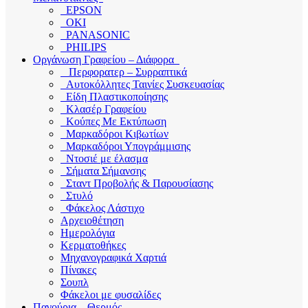
EPSON
OKI
PANASONIC
PHILIPS
Οργάνωση Γραφείου – Διάφορα
Περφορατερ – Συρραπτικά
Αυτοκόλλητες Ταινίες Συσκευασίας
Είδη Πλαστικοποίησης
Κλασέρ Γραφείου
Κούπες Με Εκτύπωση
Μαρκαδόροι Κιβωτίων
Μαρκαδόροι Υπογράμμισης
Ντοσιέ με έλασμα
Σήματα Σήμανσης
Σταντ Προβολής & Παρουσίασης
Στυλό
Φάκελος Λάστιχο
Αρχειοθέτηση
Ημερολόγια
Κερματοθήκες
Μηχανογραφικά Χαρτιά
Πίνακες
Σουπλ
Φάκελοι με φυσαλίδες
Παγούρια – Θερμός