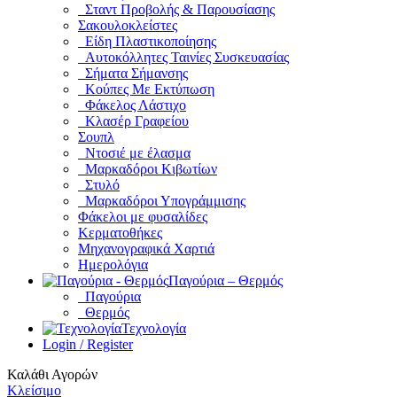
Σταντ Προβολής & Παρουσίασης
Σακουλοκλείστες
Είδη Πλαστικοποίησης
Αυτοκόλλητες Ταινίες Συσκευασίας
Σήματα Σήμανσης
Κούπες Με Εκτύπωση
Φάκελος Λάστιχο
Κλασέρ Γραφείου
Σουπλ
Ντοσιέ με έλασμα
Μαρκαδόροι Κιβωτίων
Στυλό
Μαρκαδόροι Υπογράμμισης
Φάκελοι με φυσαλίδες
Κερματοθήκες
Μηχανογραφικά Χαρτιά
Ημερολόγια
Παγούρια – Θερμός
Παγούρια
Θερμός
Τεχνολογία
Login / Register
Καλάθι Αγορών
Κλείσιμο