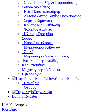
Σταντ Προβολής & Παρουσίασης
Σακουλοκλείστες
Είδη Πλαστικοποίησης
Αυτοκόλλητες Ταινίες Συσκευασίας
Σήματα Σήμανσης
Κούπες Με Εκτύπωση
Φάκελος Λάστιχο
Κλασέρ Γραφείου
Σουπλ
Ντοσιέ με έλασμα
Μαρκαδόροι Κιβωτίων
Στυλό
Μαρκαδόροι Υπογράμμισης
Φάκελοι με φυσαλίδες
Κερματοθήκες
Μηχανογραφικά Χαρτιά
Ημερολόγια
Παγούρια – Θερμός
Παγούρια
Θερμός
Τεχνολογία
Login / Register
Καλάθι Αγορών
Κλείσιμο