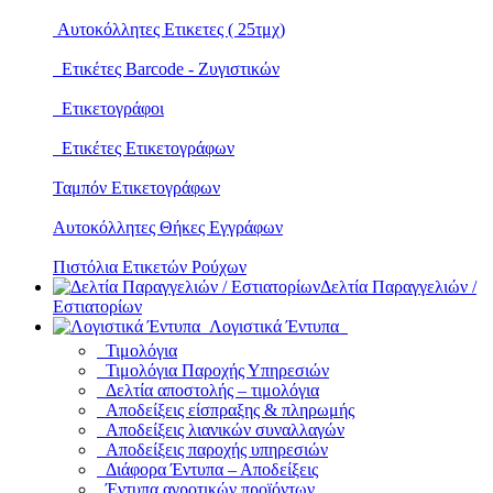
Αυτοκόλλητες Ετικετες ( 25τμχ)
Ετικέτες Barcode - Ζυγιστικών
Ετικετογράφοι
Ετικέτες Ετικετογράφων
Ταμπόν Ετικετογράφων
Αυτοκόλλητες Θήκες Εγγράφων
Πιστόλια Ετικετών Ρούχων
Δελτία Παραγγελιών /
Εστιατορίων
Λογιστικά Έντυπα
Τιμολόγια
Τιμολόγια Παροχής Υπηρεσιών
Δελτία αποστολής – τιμολόγια
Αποδείξεις είσπραξης & πληρωμής
Αποδείξεις λιανικών συναλλαγών
Αποδείξεις παροχής υπηρεσιών
Διάφορα Έντυπα – Αποδείξεις
Έντυπα αγροτικών προϊόντων