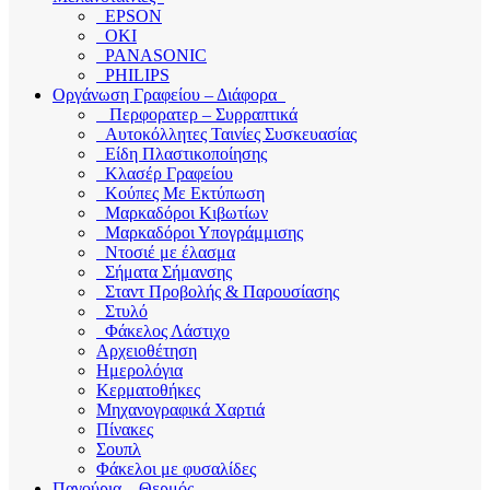
EPSON
OKI
PANASONIC
PHILIPS
Οργάνωση Γραφείου – Διάφορα
Περφορατερ – Συρραπτικά
Αυτοκόλλητες Ταινίες Συσκευασίας
Είδη Πλαστικοποίησης
Κλασέρ Γραφείου
Κούπες Με Εκτύπωση
Μαρκαδόροι Κιβωτίων
Μαρκαδόροι Υπογράμμισης
Ντοσιέ με έλασμα
Σήματα Σήμανσης
Σταντ Προβολής & Παρουσίασης
Στυλό
Φάκελος Λάστιχο
Αρχειοθέτηση
Ημερολόγια
Κερματοθήκες
Μηχανογραφικά Χαρτιά
Πίνακες
Σουπλ
Φάκελοι με φυσαλίδες
Παγούρια – Θερμός