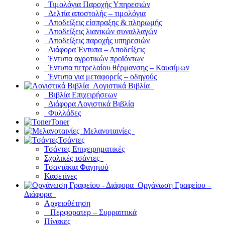
Τιμολόγια Παροχής Υπηρεσιών
Δελτία αποστολής – τιμολόγια
Αποδείξεις είσπραξης & πληρωμής
Αποδείξεις λιανικών συναλλαγών
Αποδείξεις παροχής υπηρεσιών
Διάφορα Έντυπα – Αποδείξεις
Έντυπα αγροτικών προϊόντων
Έντυπα πετρελαίου θέρμανσης – Καυσίμων
Έντυπα για μεταφορείς – οδηγούς
Λογιστικά Βιβλία
Βιβλία Επιχειρήσεων
Διάφορα Λογιστικά Βιβλία
Φυλλάδες
Toner
Μελανοταινίες
Τσάντες
Τσάντες Επιχειρηματικές
Σχολικές τσάντες
Τσαντάκια Φαγητού
Κασετίνες
Οργάνωση Γραφείου –
Διάφορα
Αρχειοθέτηση
Περφορατερ – Συρραπτικά
Πίνακες