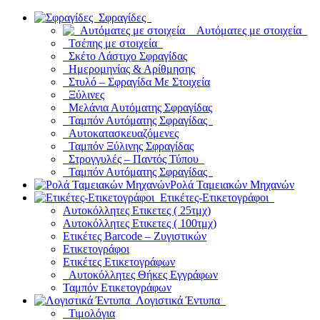
Σφραγίδες
Αυτόματες με στοιχεία
Τσέπης με στοιχεία
Σκέτο Λάστιχο Σφραγίδας
Ημερομηνίας & Αρίθμησης
Στυλό – Σφραγίδα Με Στοιχεία
Ξύλινες
Μελάνια Αυτόματης Σφραγίδας
Ταμπόν Αυτόματης Σφραγίδας
Αυτοκατασκευαζόμενες
Ταμπόν Ξύλινης Σφραγίδας
Στρογγυλές – Παντός Τύπου
Ταμπόν Αυτόματης Σφραγίδας
Ρολά Ταμειακών Μηχανών
Ετικέτες-Ετικετογράφοι
Αυτοκόλλητες Ετικετες ( 25τμχ)
Αυτοκόλλητες Ετικετες ( 100τμχ)
Ετικέτες Barcode – Ζυγιστικών
Ετικετογράφοι
Ετικέτες Ετικετογράφων
Αυτοκόλλητες Θήκες Εγγράφων
Ταμπόν Ετικετογράφων
Λογιστικά Έντυπα
Τιμολόγια