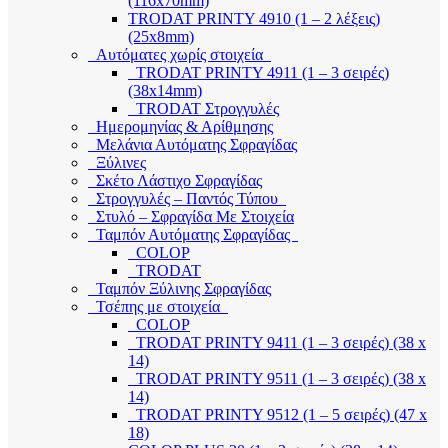
(116x70mm)
TRODAT PRINTY 4910 (1 – 2 λέξεις)
(25x8mm)
Αυτόματες χωρίς στοιχεία
TRODAT PRINTY 4911 (1 – 3 σειρές)
(38x14mm)
TRODAT Στρογγυλές
Ημερομηνίας & Αρίθμησης
Μελάνια Αυτόματης Σφραγίδας
Ξύλινες
Σκέτο Λάστιχο Σφραγίδας
Στρογγυλές – Παντός Τύπου
Στυλό – Σφραγίδα Με Στοιχεία
Ταμπόν Αυτόματης Σφραγίδας
COLOP
TRODAT
Ταμπόν Ξύλινης Σφραγίδας
Τσέπης με στοιχεία
COLOP
TRODAT PRINTY 9411 (1 – 3 σειρές) (38 x
14)
TRODAT PRINTY 9511 (1 – 3 σειρές) (38 x
14)
TRODAT PRINTY 9512 (1 – 5 σειρές) (47 x
18)