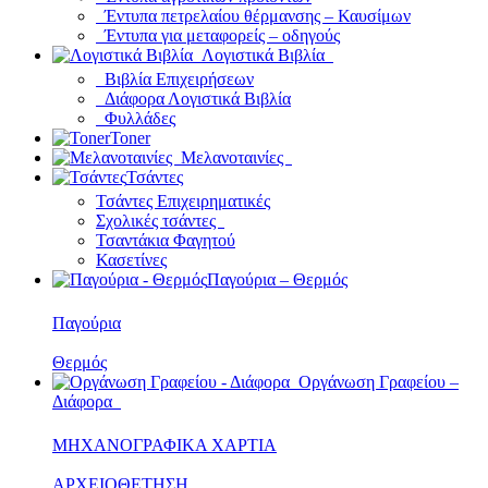
Έντυπα πετρελαίου θέρμανσης – Καυσίμων
Έντυπα για μεταφορείς – οδηγούς
Λογιστικά Βιβλία
Βιβλία Επιχειρήσεων
Διάφορα Λογιστικά Βιβλία
Φυλλάδες
Toner
Μελανοταινίες
Τσάντες
Τσάντες Επιχειρηματικές
Σχολικές τσάντες
Τσαντάκια Φαγητού
Κασετίνες
Παγούρια – Θερμός
Παγούρια
Θερμός
Οργάνωση Γραφείου –
Διάφορα
ΜΗΧΑΝΟΓΡΑΦΙΚΑ ΧΑΡΤΙΑ
ΑΡΧΕΙΟΘΕΤΗΣΗ