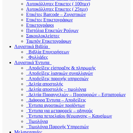
Αυτοκόλλητες Ετικετες ( 100τμχ)
Αυτοκόλλητες Ετικετες ( 25τμχ)
Ετικέτες Barcode – Ζυγιστικών
Ετικέτες Ετικετογράφων
Ετικετογράφοι
Πιστόλια Ετικετών Ρούχων
Σακουλοκλείστες
Ταμπόν Ετικετογράφων
Λογιστικά Βιβλία
Βιβλία Επιχειρήσεων
Φυλλάδες
Λογιστικά Έντυπα
Αποδείξεις είσπραξης & πληρωμής
Αποδείξεις λιανικών συναλλαγών
Αποδείξεις παροχής υπηρεσιών
Δελτία αποστολής
Δελτία αποστολής – τιμολόγια
Δελτία Παραγγελιών – Προσφορών – Εστιατορίων
Διάφορα Έντυπα – Αποδείξεις
Έντυπα αγροτικών προϊόντων
Έντυπα για μεταφορείς – οδηγούς
Έντυπα πετρελαίου θέρμανσης – Καυσίμων
Τιμολόγια
Τιμολόγια Παροχής Υπηρεσιών
Μελανοταινίες