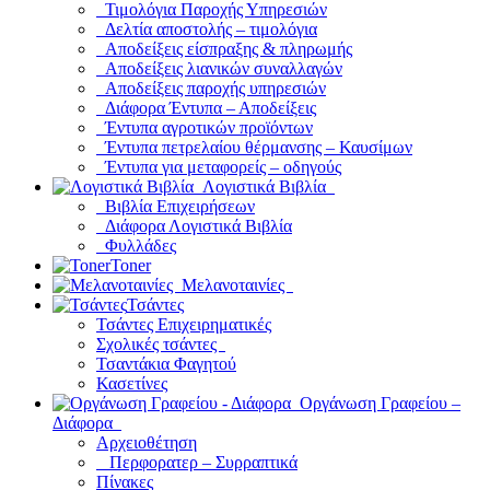
Τιμολόγια Παροχής Υπηρεσιών
Δελτία αποστολής – τιμολόγια
Αποδείξεις είσπραξης & πληρωμής
Αποδείξεις λιανικών συναλλαγών
Αποδείξεις παροχής υπηρεσιών
Διάφορα Έντυπα – Αποδείξεις
Έντυπα αγροτικών προϊόντων
Έντυπα πετρελαίου θέρμανσης – Καυσίμων
Έντυπα για μεταφορείς – οδηγούς
Λογιστικά Βιβλία
Βιβλία Επιχειρήσεων
Διάφορα Λογιστικά Βιβλία
Φυλλάδες
Toner
Μελανοταινίες
Τσάντες
Τσάντες Επιχειρηματικές
Σχολικές τσάντες
Τσαντάκια Φαγητού
Κασετίνες
Οργάνωση Γραφείου –
Διάφορα
Αρχειοθέτηση
Περφορατερ – Συρραπτικά
Πίνακες