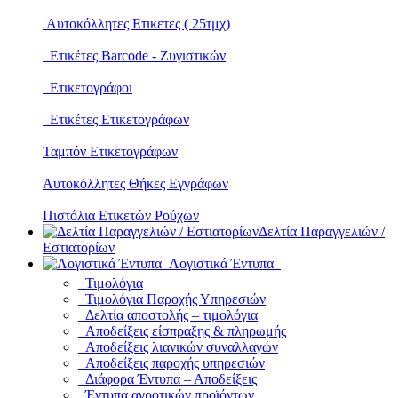
Αυτοκόλλητες Ετικετες ( 25τμχ)
Ετικέτες Barcode - Ζυγιστικών
Ετικετογράφοι
Ετικέτες Ετικετογράφων
Ταμπόν Ετικετογράφων
Αυτοκόλλητες Θήκες Εγγράφων
Πιστόλια Ετικετών Ρούχων
Δελτία Παραγγελιών /
Εστιατορίων
Λογιστικά Έντυπα
Τιμολόγια
Τιμολόγια Παροχής Υπηρεσιών
Δελτία αποστολής – τιμολόγια
Αποδείξεις είσπραξης & πληρωμής
Αποδείξεις λιανικών συναλλαγών
Αποδείξεις παροχής υπηρεσιών
Διάφορα Έντυπα – Αποδείξεις
Έντυπα αγροτικών προϊόντων