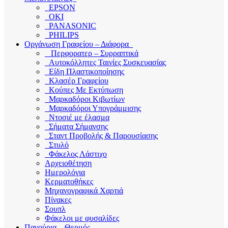
EPSON
OKI
PANASONIC
PHILIPS
Οργάνωση Γραφείου – Διάφορα
Περφορατερ – Συρραπτικά
Αυτοκόλλητες Ταινίες Συσκευασίας
Είδη Πλαστικοποίησης
Κλασέρ Γραφείου
Κούπες Με Εκτύπωση
Μαρκαδόροι Κιβωτίων
Μαρκαδόροι Υπογράμμισης
Ντοσιέ με έλασμα
Σήματα Σήμανσης
Σταντ Προβολής & Παρουσίασης
Στυλό
Φάκελος Λάστιχο
Αρχειοθέτηση
Ημερολόγια
Κερματοθήκες
Μηχανογραφικά Χαρτιά
Πίνακες
Σουπλ
Φάκελοι με φυσαλίδες
Παγούρια – Θερμός