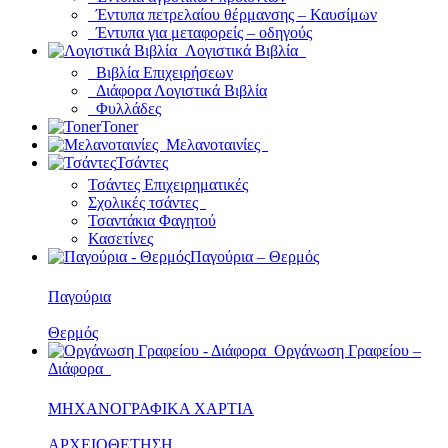
Έντυπα πετρελαίου θέρμανσης – Καυσίμων
Έντυπα για μεταφορείς – οδηγούς
Λογιστικά Βιβλία
Βιβλία Επιχειρήσεων
Διάφορα Λογιστικά Βιβλία
Φυλλάδες
Toner
Μελανοταινίες
Τσάντες
Τσάντες Επιχειρηματικές
Σχολικές τσάντες
Τσαντάκια Φαγητού
Κασετίνες
Παγούρια – Θερμός
Παγούρια
Θερμός
Οργάνωση Γραφείου –
Διάφορα
ΜΗΧΑΝΟΓΡΑΦΙΚΑ ΧΑΡΤΙΑ
ΑΡΧΕΙΟΘΕΤΗΣΗ