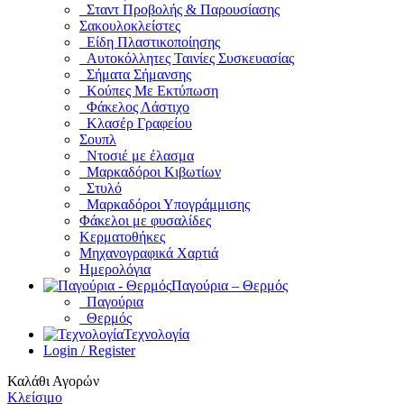
Σταντ Προβολής & Παρουσίασης
Σακουλοκλείστες
Είδη Πλαστικοποίησης
Αυτοκόλλητες Ταινίες Συσκευασίας
Σήματα Σήμανσης
Κούπες Με Εκτύπωση
Φάκελος Λάστιχο
Κλασέρ Γραφείου
Σουπλ
Ντοσιέ με έλασμα
Μαρκαδόροι Κιβωτίων
Στυλό
Μαρκαδόροι Υπογράμμισης
Φάκελοι με φυσαλίδες
Κερματοθήκες
Μηχανογραφικά Χαρτιά
Ημερολόγια
Παγούρια – Θερμός
Παγούρια
Θερμός
Τεχνολογία
Login / Register
Καλάθι Αγορών
Κλείσιμο