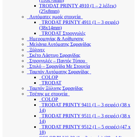
(116x70mm)
TRODAT PRINTY 4910 (1 – 2 λέξεις)
(25x8mm)
Αυτόματες χωρίς στοιχεία
TRODAT PRINTY 4911 (1 – 3 σειρές)
(38x14mm)
TRODAT Στρογγυλές
Ημερομηνίας & Αρίθμησης
Μελάνια Αυτόματης Σφραγίδας
Ξύλινες
Σκέτο Λάστιχο Σφραγίδας
Στρογγυλές – Παντός Τύπου
Στυλό – Σφραγίδα Με Στοιχεία
Ταμπόν Αυτόματης Σφραγίδας
COLOP
TRODAT
Ταμπόν Ξύλινης Σφραγίδας
Τσέπης με στοιχεία
COLOP
TRODAT PRINTY 9411 (1 – 3 σειρές) (38 x
14)
TRODAT PRINTY 9511 (1 – 3 σειρές) (38 x
14)
TRODAT PRINTY 9512 (1 – 5 σειρές) (47 x
18)