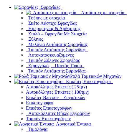
Σφραγίδες
Αυτόματες με στοιχεία
Τσέπης με στοιχεία
Σκέτο Λάστιχο Σφραγίδας
Ημερομηνίας & Αρίθμησης
Στυλό – Σφραγίδα Με Στοιχεία
Ξύλινες
Μελάνια Αυτόματης Σφραγίδας
Ταμπόν Αυτόματης Σφραγίδας
Αυτοκατασκευαζόμενες
Ταμπόν Ξύλινης Σφραγίδας
Στρογγυλές – Παντός Τύπου
Ταμπόν Αυτόματης Σφραγίδας
Ρολά Ταμειακών Μηχανών
Ετικέτες-Ετικετογράφοι
Αυτοκόλλητες Ετικετες ( 25τμχ)
Αυτοκόλλητες Ετικετες ( 100τμχ)
Ετικέτες Barcode – Ζυγιστικών
Ετικετογράφοι
Ετικέτες Ετικετογράφων
Αυτοκόλλητες Θήκες Εγγράφων
Ταμπόν Ετικετογράφων
Λογιστικά Έντυπα
Τιμολόγια