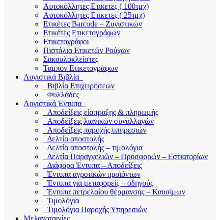
Αυτοκόλλητες Ετικετες ( 100τμχ)
Αυτοκόλλητες Ετικετες ( 25τμχ)
Ετικέτες Barcode – Ζυγιστικών
Ετικέτες Ετικετογράφων
Ετικετογράφοι
Πιστόλια Ετικετών Ρούχων
Σακουλοκλείστες
Ταμπόν Ετικετογράφων
Λογιστικά Βιβλία
Βιβλία Επιχειρήσεων
Φυλλάδες
Λογιστικά Έντυπα
Αποδείξεις είσπραξης & πληρωμής
Αποδείξεις λιανικών συναλλαγών
Αποδείξεις παροχής υπηρεσιών
Δελτία αποστολής
Δελτία αποστολής – τιμολόγια
Δελτία Παραγγελιών – Προσφορών – Εστιατορίων
Διάφορα Έντυπα – Αποδείξεις
Έντυπα αγροτικών προϊόντων
Έντυπα για μεταφορείς – οδηγούς
Έντυπα πετρελαίου θέρμανσης – Καυσίμων
Τιμολόγια
Τιμολόγια Παροχής Υπηρεσιών
Μελανοταινίες