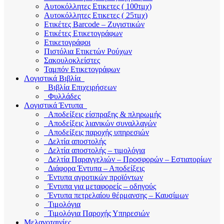
Αυτοκόλλητες Ετικετες ( 100τμχ)
Αυτοκόλλητες Ετικετες ( 25τμχ)
Ετικέτες Barcode – Ζυγιστικών
Ετικέτες Ετικετογράφων
Ετικετογράφοι
Πιστόλια Ετικετών Ρούχων
Σακουλοκλείστες
Ταμπόν Ετικετογράφων
Λογιστικά Βιβλία
Βιβλία Επιχειρήσεων
Φυλλάδες
Λογιστικά Έντυπα
Αποδείξεις είσπραξης & πληρωμής
Αποδείξεις λιανικών συναλλαγών
Αποδείξεις παροχής υπηρεσιών
Δελτία αποστολής
Δελτία αποστολής – τιμολόγια
Δελτία Παραγγελιών – Προσφορών – Εστιατορίων
Διάφορα Έντυπα – Αποδείξεις
Έντυπα αγροτικών προϊόντων
Έντυπα για μεταφορείς – οδηγούς
Έντυπα πετρελαίου θέρμανσης – Καυσίμων
Τιμολόγια
Τιμολόγια Παροχής Υπηρεσιών
Μελανοταινίες