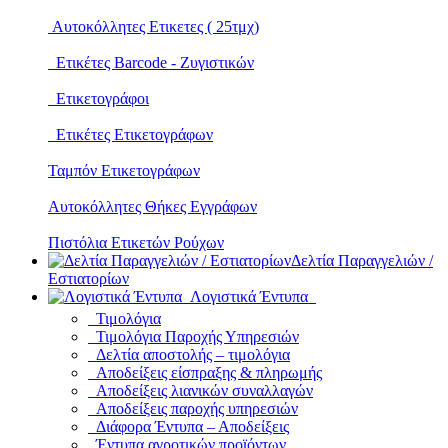
Αυτοκόλλητες Ετικετες ( 25τμχ)
Ετικέτες Barcode - Ζυγιστικών
Ετικετογράφοι
Ετικέτες Ετικετογράφων
Ταμπόν Ετικετογράφων
Αυτοκόλλητες Θήκες Εγγράφων
Πιστόλια Ετικετών Ρούχων
Δελτία Παραγγελιών /
Εστιατορίων
Λογιστικά Έντυπα
Τιμολόγια
Τιμολόγια Παροχής Υπηρεσιών
Δελτία αποστολής – τιμολόγια
Αποδείξεις είσπραξης & πληρωμής
Αποδείξεις λιανικών συναλλαγών
Αποδείξεις παροχής υπηρεσιών
Διάφορα Έντυπα – Αποδείξεις
Έντυπα αγροτικών προϊόντων