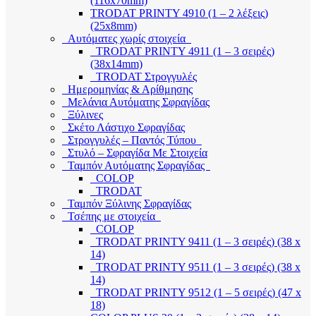
(116x70mm)
TRODAT PRINTY 4910 (1 – 2 λέξεις)
(25x8mm)
Αυτόματες χωρίς στοιχεία
TRODAT PRINTY 4911 (1 – 3 σειρές)
(38x14mm)
TRODAT Στρογγυλές
Ημερομηνίας & Αρίθμησης
Μελάνια Αυτόματης Σφραγίδας
Ξύλινες
Σκέτο Λάστιχο Σφραγίδας
Στρογγυλές – Παντός Τύπου
Στυλό – Σφραγίδα Με Στοιχεία
Ταμπόν Αυτόματης Σφραγίδας
COLOP
TRODAT
Ταμπόν Ξύλινης Σφραγίδας
Τσέπης με στοιχεία
COLOP
TRODAT PRINTY 9411 (1 – 3 σειρές) (38 x
14)
TRODAT PRINTY 9511 (1 – 3 σειρές) (38 x
14)
TRODAT PRINTY 9512 (1 – 5 σειρές) (47 x
18)