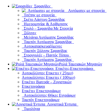
Σφραγίδες
Αυτόματες με στοιχεία
Τσέπης με στοιχεία
Σκέτο Λάστιχο Σφραγίδας
Ημερομηνίας & Αρίθμησης
Στυλό – Σφραγίδα Με Στοιχεία
Ξύλινες
Μελάνια Αυτόματης Σφραγίδας
Ταμπόν Αυτόματης Σφραγίδας
Αυτοκατασκευαζόμενες
Ταμπόν Ξύλινης Σφραγίδας
Στρογγυλές – Παντός Τύπου
Ταμπόν Αυτόματης Σφραγίδας
Ρολά Ταμειακών Μηχανών
Ετικέτες-Ετικετογράφοι
Αυτοκόλλητες Ετικετες ( 25τμχ)
Αυτοκόλλητες Ετικετες ( 100τμχ)
Ετικέτες Barcode – Ζυγιστικών
Ετικετογράφοι
Ετικέτες Ετικετογράφων
Αυτοκόλλητες Θήκες Εγγράφων
Ταμπόν Ετικετογράφων
Λογιστικά Έντυπα
Τιμολόγια