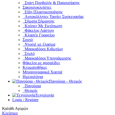
Σταντ Προβολής & Παρουσίασης
Σακουλοκλείστες
Είδη Πλαστικοποίησης
Αυτοκόλλητες Ταινίες Συσκευασίας
Σήματα Σήμανσης
Κούπες Με Εκτύπωση
Φάκελος Λάστιχο
Κλασέρ Γραφείου
Σουπλ
Ντοσιέ με έλασμα
Μαρκαδόροι Κιβωτίων
Στυλό
Μαρκαδόροι Υπογράμμισης
Φάκελοι με φυσαλίδες
Κερματοθήκες
Μηχανογραφικά Χαρτιά
Ημερολόγια
Παγούρια – Θερμός
Παγούρια
Θερμός
Τεχνολογία
Login / Register
Καλάθι Αγορών
Κλείσιμο