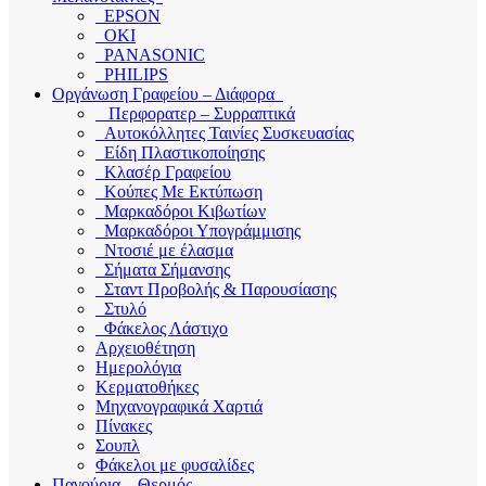
EPSON
OKI
PANASONIC
PHILIPS
Οργάνωση Γραφείου – Διάφορα
Περφορατερ – Συρραπτικά
Αυτοκόλλητες Ταινίες Συσκευασίας
Είδη Πλαστικοποίησης
Κλασέρ Γραφείου
Κούπες Με Εκτύπωση
Μαρκαδόροι Κιβωτίων
Μαρκαδόροι Υπογράμμισης
Ντοσιέ με έλασμα
Σήματα Σήμανσης
Σταντ Προβολής & Παρουσίασης
Στυλό
Φάκελος Λάστιχο
Αρχειοθέτηση
Ημερολόγια
Κερματοθήκες
Μηχανογραφικά Χαρτιά
Πίνακες
Σουπλ
Φάκελοι με φυσαλίδες
Παγούρια – Θερμός