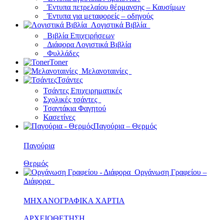
Έντυπα πετρελαίου θέρμανσης – Καυσίμων
Έντυπα για μεταφορείς – οδηγούς
Λογιστικά Βιβλία
Βιβλία Επιχειρήσεων
Διάφορα Λογιστικά Βιβλία
Φυλλάδες
Toner
Μελανοταινίες
Τσάντες
Τσάντες Επιχειρηματικές
Σχολικές τσάντες
Τσαντάκια Φαγητού
Κασετίνες
Παγούρια – Θερμός
Παγούρια
Θερμός
Οργάνωση Γραφείου –
Διάφορα
ΜΗΧΑΝΟΓΡΑΦΙΚΑ ΧΑΡΤΙΑ
ΑΡΧΕΙΟΘΕΤΗΣΗ