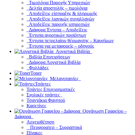
Τιμολόγια Παροχής Υπηρεσιών
Δελτία αποστολής – τιμολόγια
Αποδείξεις είσπραξης & πληρωμής
Αποδείξεις λιανικών συναλλαγών
Αποδείξεις παροχής υπηρεσιών
Διάφορα Έντυπα – Αποδείξεις
Έντυπα αγροτικών προϊόντων
Έντυπα πετρελαίου θέρμανσης – Καυσίμων
Έντυπα για μεταφορείς – οδηγούς
Λογιστικά Βιβλία
Βιβλία Επιχειρήσεων
Διάφορα Λογιστικά Βιβλία
Φυλλάδες
Toner
Μελανοταινίες
Τσάντες
Τσάντες Επιχειρηματικές
Σχολικές τσάντες
Τσαντάκια Φαγητού
Κασετίνες
Οργάνωση Γραφείου –
Διάφορα
Αρχειοθέτηση
Περφορατερ – Συρραπτικά
Πίνακες