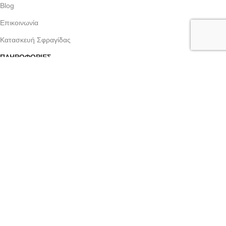
Blog
Επικοινωνία
Κατασκευή Σφραγίδας
ΠΛΗΡΟΦΟΡΙΕΣ
Όροι Χρήσης
Πολιτική Απορρήτου
Τρόποι Αποστολής
Τρόποι Πληρωμής
Επιστροφές Προϊόντων
Εγγραφείτε στο newsletter μας
Και γίνετε οι πρώτοι που θα μάθουν για τα νέα μας προιόντα!
© 2025
Sfragida |
Created by
Shop