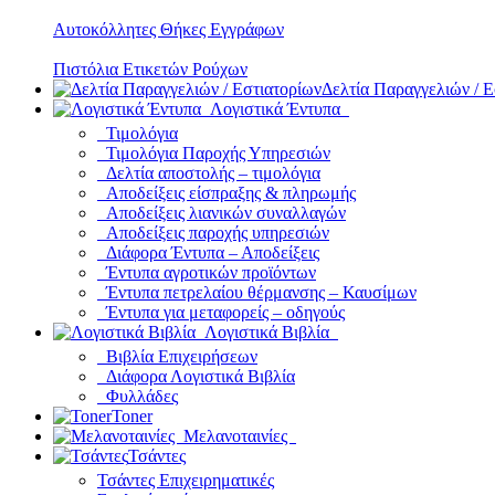
Αυτοκόλλητες Θήκες Εγγράφων
Πιστόλια Ετικετών Ρούχων
Δελτία Παραγγελιών / Ε
Λογιστικά Έντυπα
Τιμολόγια
Τιμολόγια Παροχής Υπηρεσιών
Δελτία αποστολής – τιμολόγια
Αποδείξεις είσπραξης & πληρωμής
Αποδείξεις λιανικών συναλλαγών
Αποδείξεις παροχής υπηρεσιών
Διάφορα Έντυπα – Αποδείξεις
Έντυπα αγροτικών προϊόντων
Έντυπα πετρελαίου θέρμανσης – Καυσίμων
Έντυπα για μεταφορείς – οδηγούς
Λογιστικά Βιβλία
Βιβλία Επιχειρήσεων
Διάφορα Λογιστικά Βιβλία
Φυλλάδες
Toner
Μελανοταινίες
Τσάντες
Τσάντες Επιχειρηματικές