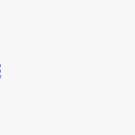
)
)
)