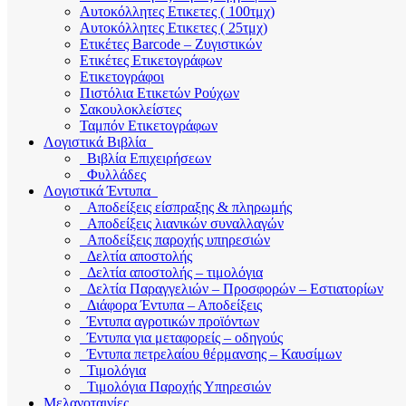
Αυτοκόλλητες Ετικετες ( 100τμχ)
Αυτοκόλλητες Ετικετες ( 25τμχ)
Ετικέτες Barcode – Ζυγιστικών
Ετικέτες Ετικετογράφων
Ετικετογράφοι
Πιστόλια Ετικετών Ρούχων
Σακουλοκλείστες
Ταμπόν Ετικετογράφων
Λογιστικά Βιβλία
Βιβλία Επιχειρήσεων
Φυλλάδες
Λογιστικά Έντυπα
Αποδείξεις είσπραξης & πληρωμής
Αποδείξεις λιανικών συναλλαγών
Αποδείξεις παροχής υπηρεσιών
Δελτία αποστολής
Δελτία αποστολής – τιμολόγια
Δελτία Παραγγελιών – Προσφορών – Εστιατορίων
Διάφορα Έντυπα – Αποδείξεις
Έντυπα αγροτικών προϊόντων
Έντυπα για μεταφορείς – οδηγούς
Έντυπα πετρελαίου θέρμανσης – Καυσίμων
Τιμολόγια
Τιμολόγια Παροχής Υπηρεσιών
Μελανοταινίες