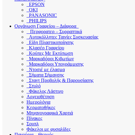
EPSON
OKI
PANASONIC
PHILIPS
Οργάνωση Γραφείου – Διάφορα
Περφορατερ – Συρραπτικά
Αυτοκόλλητες Ταινίες Συσκευασίας
Είδη Πλαστικοποίησης
Κλασέρ Γραφείου
Κούπες Με Εκτύπωση
Μαρκαδόροι Κιβωτίων
Μαρκαδόροι Υπογράμμισης
Ντοσιέ με έλασμα
Σήματα Σήμανσης
Σταντ Προβολής & Παρουσίασης
Στυλό
Φάκελος Λάστιχο
Αρχειοθέτηση
Ημερολόγια
Κερματοθήκες
Μηχανογραφικά Χαρτιά
Πίνακες
Σουπλ
Φάκελοι με φυσαλίδες
Παγούρια – Θερμός