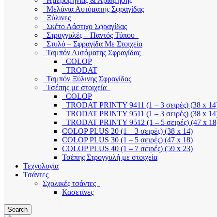
Ημερομηνίας & Αρίθμησης
Μελάνια Αυτόματης Σφραγίδας
Ξύλινες
Σκέτο Λάστιχο Σφραγίδας
Στρογγυλές – Παντός Τύπου
Στυλό – Σφραγίδα Με Στοιχεία
Ταμπόν Αυτόματης Σφραγίδας
COLOP
TRODAT
Ταμπόν Ξύλινης Σφραγίδας
Τσέπης με στοιχεία
COLOP
TRODAT PRINTY 9411 (1 – 3 σειρές) (38 x 14
TRODAT PRINTY 9511 (1 – 3 σειρές) (38 x 14
TRODAT PRINTY 9512 (1 – 5 σειρές) (47 x 18
COLOP PLUS 20 (1 – 3 σειρές) (38 x 14)
COLOP PLUS 30 (1 – 5 σειρές) (47 x 18)
COLOP PLUS 40 (1 – 7 σειρές) (59 x 23)
Τσέπης Στρογγυλή με στοιχεία
Τεχνολογία
Τσάντες
Σχολικές τσάντες
Κασετίνες
Search