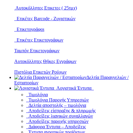
Αυτοκόλλητες Ετικετες ( 25τμχ)
Ετικέτες Barcode - Ζυγιστικών
Ετικετογράφοι
Ετικέτες Ετικετογράφων
Ταμπόν Ετικετογράφων
Αυτοκόλλητες Θήκες Εγγράφων
Πιστόλια Ετικετών Ρούχων
Δελτία Παραγγελιών /
Εστιατορίων
Λογιστικά Έντυπα
Τιμολόγια
Τιμολόγια Παροχής Υπηρεσιών
Δελτία αποστολής – τιμολόγια
Αποδείξεις είσπραξης & πληρωμής
Αποδείξεις λιανικών συναλλαγών
Αποδείξεις παροχής υπηρεσιών
Διάφορα Έντυπα – Αποδείξεις
Έντυπα αγροτικών προϊόντων