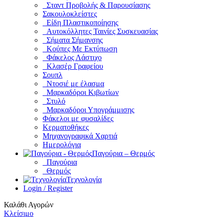
Σταντ Προβολής & Παρουσίασης
Σακουλοκλείστες
Είδη Πλαστικοποίησης
Αυτοκόλλητες Ταινίες Συσκευασίας
Σήματα Σήμανσης
Κούπες Με Εκτύπωση
Φάκελος Λάστιχο
Κλασέρ Γραφείου
Σουπλ
Ντοσιέ με έλασμα
Μαρκαδόροι Κιβωτίων
Στυλό
Μαρκαδόροι Υπογράμμισης
Φάκελοι με φυσαλίδες
Κερματοθήκες
Μηχανογραφικά Χαρτιά
Ημερολόγια
Παγούρια – Θερμός
Παγούρια
Θερμός
Τεχνολογία
Login / Register
Καλάθι Αγορών
Κλείσιμο