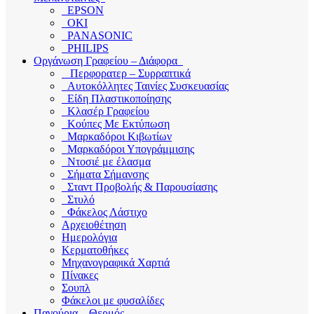
EPSON
OKI
PANASONIC
PHILIPS
Οργάνωση Γραφείου – Διάφορα
Περφορατερ – Συρραπτικά
Αυτοκόλλητες Ταινίες Συσκευασίας
Είδη Πλαστικοποίησης
Κλασέρ Γραφείου
Κούπες Με Εκτύπωση
Μαρκαδόροι Κιβωτίων
Μαρκαδόροι Υπογράμμισης
Ντοσιέ με έλασμα
Σήματα Σήμανσης
Σταντ Προβολής & Παρουσίασης
Στυλό
Φάκελος Λάστιχο
Αρχειοθέτηση
Ημερολόγια
Κερματοθήκες
Μηχανογραφικά Χαρτιά
Πίνακες
Σουπλ
Φάκελοι με φυσαλίδες
Παγούρια – Θερμός