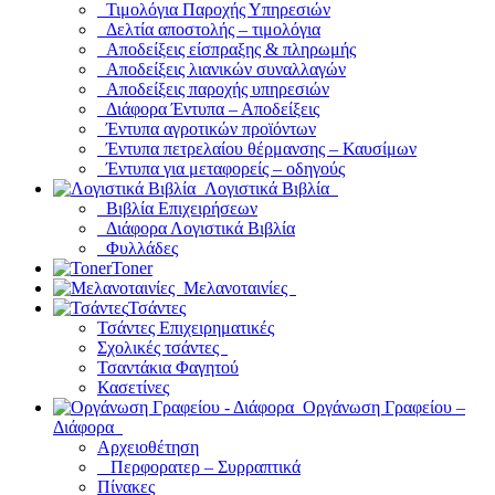
Τιμολόγια Παροχής Υπηρεσιών
Δελτία αποστολής – τιμολόγια
Αποδείξεις είσπραξης & πληρωμής
Αποδείξεις λιανικών συναλλαγών
Αποδείξεις παροχής υπηρεσιών
Διάφορα Έντυπα – Αποδείξεις
Έντυπα αγροτικών προϊόντων
Έντυπα πετρελαίου θέρμανσης – Καυσίμων
Έντυπα για μεταφορείς – οδηγούς
Λογιστικά Βιβλία
Βιβλία Επιχειρήσεων
Διάφορα Λογιστικά Βιβλία
Φυλλάδες
Toner
Μελανοταινίες
Τσάντες
Τσάντες Επιχειρηματικές
Σχολικές τσάντες
Τσαντάκια Φαγητού
Κασετίνες
Οργάνωση Γραφείου –
Διάφορα
Αρχειοθέτηση
Περφορατερ – Συρραπτικά
Πίνακες