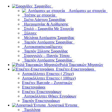
Σφραγίδες
Αυτόματες με στοιχεία
Τσέπης με στοιχεία
Σκέτο Λάστιχο Σφραγίδας
Ημερομηνίας & Αρίθμησης
Στυλό – Σφραγίδα Με Στοιχεία
Ξύλινες
Μελάνια Αυτόματης Σφραγίδας
Ταμπόν Αυτόματης Σφραγίδας
Αυτοκατασκευαζόμενες
Ταμπόν Ξύλινης Σφραγίδας
Στρογγυλές – Παντός Τύπου
Ταμπόν Αυτόματης Σφραγίδας
Ρολά Ταμειακών Μηχανών
Ετικέτες-Ετικετογράφοι
Αυτοκόλλητες Ετικετες ( 25τμχ)
Αυτοκόλλητες Ετικετες ( 100τμχ)
Ετικέτες Barcode – Ζυγιστικών
Ετικετογράφοι
Ετικέτες Ετικετογράφων
Αυτοκόλλητες Θήκες Εγγράφων
Ταμπόν Ετικετογράφων
Λογιστικά Έντυπα
Τιμολόγια