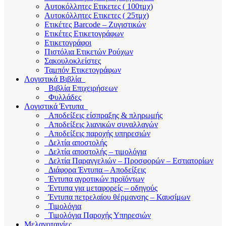
Αυτοκόλλητες Ετικετες ( 100τμχ)
Αυτοκόλλητες Ετικετες ( 25τμχ)
Ετικέτες Barcode – Ζυγιστικών
Ετικέτες Ετικετογράφων
Ετικετογράφοι
Πιστόλια Ετικετών Ρούχων
Σακουλοκλείστες
Ταμπόν Ετικετογράφων
Λογιστικά Βιβλία
Βιβλία Επιχειρήσεων
Φυλλάδες
Λογιστικά Έντυπα
Αποδείξεις είσπραξης & πληρωμής
Αποδείξεις λιανικών συναλλαγών
Αποδείξεις παροχής υπηρεσιών
Δελτία αποστολής
Δελτία αποστολής – τιμολόγια
Δελτία Παραγγελιών – Προσφορών – Εστιατορίων
Διάφορα Έντυπα – Αποδείξεις
Έντυπα αγροτικών προϊόντων
Έντυπα για μεταφορείς – οδηγούς
Έντυπα πετρελαίου θέρμανσης – Καυσίμων
Τιμολόγια
Τιμολόγια Παροχής Υπηρεσιών
Μελανοταινίες