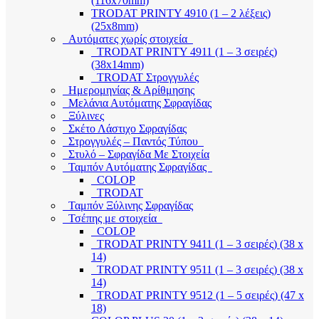
(116x70mm)
TRODAT PRINTY 4910 (1 – 2 λέξεις)
(25x8mm)
Αυτόματες χωρίς στοιχεία
TRODAT PRINTY 4911 (1 – 3 σειρές)
(38x14mm)
TRODAT Στρογγυλές
Ημερομηνίας & Αρίθμησης
Μελάνια Αυτόματης Σφραγίδας
Ξύλινες
Σκέτο Λάστιχο Σφραγίδας
Στρογγυλές – Παντός Τύπου
Στυλό – Σφραγίδα Με Στοιχεία
Ταμπόν Αυτόματης Σφραγίδας
COLOP
TRODAT
Ταμπόν Ξύλινης Σφραγίδας
Τσέπης με στοιχεία
COLOP
TRODAT PRINTY 9411 (1 – 3 σειρές) (38 x
14)
TRODAT PRINTY 9511 (1 – 3 σειρές) (38 x
14)
TRODAT PRINTY 9512 (1 – 5 σειρές) (47 x
18)