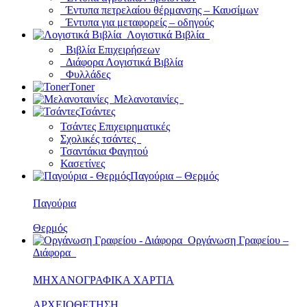
Έντυπα πετρελαίου θέρμανσης – Καυσίμων
Έντυπα για μεταφορείς – οδηγούς
Λογιστικά Βιβλία
Βιβλία Επιχειρήσεων
Διάφορα Λογιστικά Βιβλία
Φυλλάδες
Toner
Μελανοταινίες
Τσάντες
Τσάντες Επιχειρηματικές
Σχολικές τσάντες
Τσαντάκια Φαγητού
Κασετίνες
Παγούρια – Θερμός
Παγούρια
Θερμός
Οργάνωση Γραφείου –
Διάφορα
ΜΗΧΑΝΟΓΡΑΦΙΚΑ ΧΑΡΤΙΑ
ΑΡΧΕΙΟΘΕΤΗΣΗ