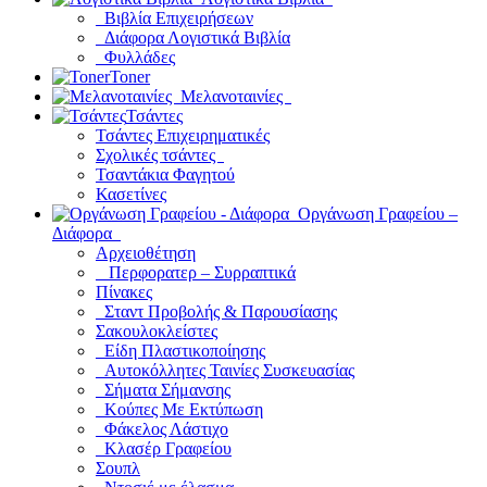
Βιβλία Επιχειρήσεων
Διάφορα Λογιστικά Βιβλία
Φυλλάδες
Toner
Μελανοταινίες
Τσάντες
Τσάντες Επιχειρηματικές
Σχολικές τσάντες
Τσαντάκια Φαγητού
Κασετίνες
Οργάνωση Γραφείου –
Διάφορα
Αρχειοθέτηση
Περφορατερ – Συρραπτικά
Πίνακες
Σταντ Προβολής & Παρουσίασης
Σακουλοκλείστες
Είδη Πλαστικοποίησης
Αυτοκόλλητες Ταινίες Συσκευασίας
Σήματα Σήμανσης
Κούπες Με Εκτύπωση
Φάκελος Λάστιχο
Κλασέρ Γραφείου
Σουπλ