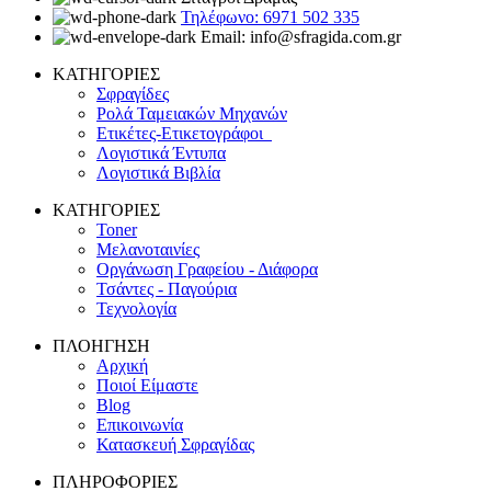
Τηλέφωνο: 6971 502 335
Email: info@sfragida.com.gr
ΚΑΤΗΓΟΡΙΕΣ
Σφραγίδες
Ρολά Ταμειακών Μηχανών
Ετικέτες-Ετικετογράφοι
Λογιστικά Έντυπα
Λογιστικά Βιβλία
ΚΑΤΗΓΟΡΙΕΣ
Toner
Μελανοταινίες
Οργάνωση Γραφείου - Διάφορα
Τσάντες - Παγούρια
Τεχνολογία
ΠΛΟΗΓΗΣΗ
Αρχική
Ποιοί Είμαστε
Blog
Επικοινωνία
Κατασκευή Σφραγίδας
ΠΛΗΡΟΦΟΡΙΕΣ