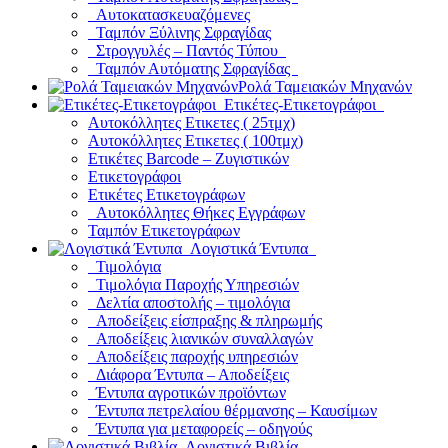
Αυτοκατασκευαζόμενες
Ταμπόν Ξύλινης Σφραγίδας
Στρογγυλές – Παντός Τύπου
Ταμπόν Αυτόματης Σφραγίδας
Ρολά Ταμειακών Μηχανών
Ετικέτες-Ετικετογράφοι
Αυτοκόλλητες Ετικετες ( 25τμχ)
Αυτοκόλλητες Ετικετες ( 100τμχ)
Ετικέτες Barcode – Ζυγιστικών
Ετικετογράφοι
Ετικέτες Ετικετογράφων
Αυτοκόλλητες Θήκες Εγγράφων
Ταμπόν Ετικετογράφων
Λογιστικά Έντυπα
Τιμολόγια
Τιμολόγια Παροχής Υπηρεσιών
Δελτία αποστολής – τιμολόγια
Αποδείξεις είσπραξης & πληρωμής
Αποδείξεις λιανικών συναλλαγών
Αποδείξεις παροχής υπηρεσιών
Διάφορα Έντυπα – Αποδείξεις
Έντυπα αγροτικών προϊόντων
Έντυπα πετρελαίου θέρμανσης – Καυσίμων
Έντυπα για μεταφορείς – οδηγούς
Λογιστικά Βιβλία