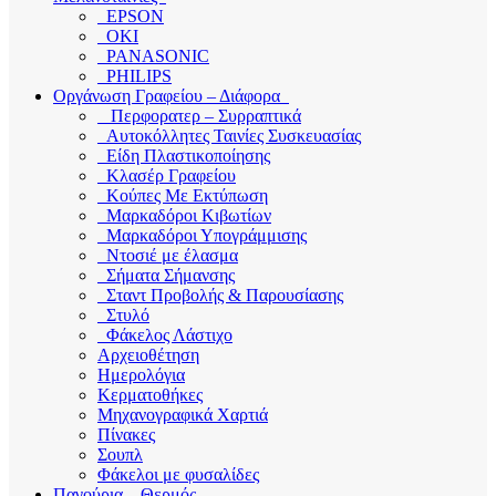
EPSON
OKI
PANASONIC
PHILIPS
Οργάνωση Γραφείου – Διάφορα
Περφορατερ – Συρραπτικά
Αυτοκόλλητες Ταινίες Συσκευασίας
Είδη Πλαστικοποίησης
Κλασέρ Γραφείου
Κούπες Με Εκτύπωση
Μαρκαδόροι Κιβωτίων
Μαρκαδόροι Υπογράμμισης
Ντοσιέ με έλασμα
Σήματα Σήμανσης
Σταντ Προβολής & Παρουσίασης
Στυλό
Φάκελος Λάστιχο
Αρχειοθέτηση
Ημερολόγια
Κερματοθήκες
Μηχανογραφικά Χαρτιά
Πίνακες
Σουπλ
Φάκελοι με φυσαλίδες
Παγούρια – Θερμός