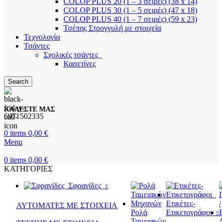
COLOP PLUS 20 (1 – 3 σειρές) (38 x 14)
COLOP PLUS 30 (1 – 5 σειρές) (47 x 18)
COLOP PLUS 40 (1 – 7 σειρές) (59 x 23)
Τσέπης Στρογγυλή με στοιχεία
Τεχνολογία
Τσάντες
Σχολικές τσάντες
Κασετίνες
Search
ΚΑΛΕΣΤΕ ΜΑΣ
6971502335
0
items
0,00
€
Menu
0
items
0,00
€
ΚΑΤΗΓΟΡΙΕΣ
Σφραγίδες
Ετικέτες-
ΑΥΤΟΜΑΤΕΣ ΜΕ ΣΤΟΙΧΕΙΑ
Ρολά
Ετικετογράφοι
Ταμειακών