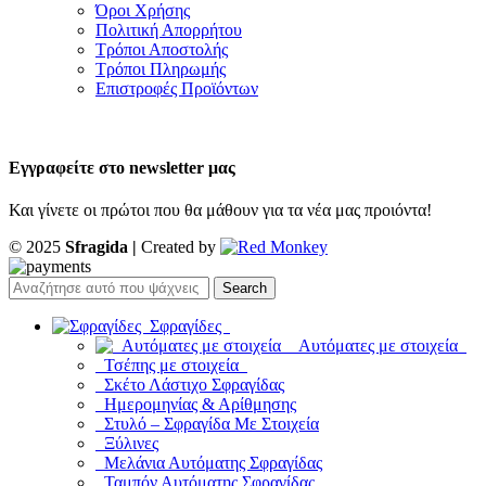
Όροι Χρήσης
Πολιτική Απορρήτου
Τρόποι Αποστολής
Τρόποι Πληρωμής
Επιστροφές Προϊόντων
Εγγραφείτε στο newsletter μας
Και γίνετε οι πρώτοι που θα μάθουν για τα νέα μας προιόντα!
© 2025
Sfragida |
Created by
Search
Σφραγίδες
Αυτόματες με στοιχεία
Τσέπης με στοιχεία
Σκέτο Λάστιχο Σφραγίδας
Ημερομηνίας & Αρίθμησης
Στυλό – Σφραγίδα Με Στοιχεία
Ξύλινες
Μελάνια Αυτόματης Σφραγίδας
Ταμπόν Αυτόματης Σφραγίδας