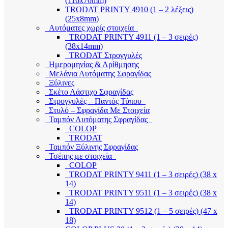
(116x70mm)
TRODAT PRINTY 4910 (1 – 2 λέξεις)
(25x8mm)
Αυτόματες χωρίς στοιχεία
TRODAT PRINTY 4911 (1 – 3 σειρές)
(38x14mm)
TRODAT Στρογγυλές
Ημερομηνίας & Αρίθμησης
Μελάνια Αυτόματης Σφραγίδας
Ξύλινες
Σκέτο Λάστιχο Σφραγίδας
Στρογγυλές – Παντός Τύπου
Στυλό – Σφραγίδα Με Στοιχεία
Ταμπόν Αυτόματης Σφραγίδας
COLOP
TRODAT
Ταμπόν Ξύλινης Σφραγίδας
Τσέπης με στοιχεία
COLOP
TRODAT PRINTY 9411 (1 – 3 σειρές) (38 x
14)
TRODAT PRINTY 9511 (1 – 3 σειρές) (38 x
14)
TRODAT PRINTY 9512 (1 – 5 σειρές) (47 x
18)