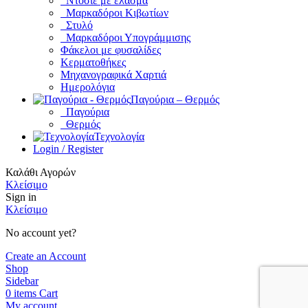
Ντοσιέ με έλασμα
Μαρκαδόροι Κιβωτίων
Στυλό
Μαρκαδόροι Υπογράμμισης
Φάκελοι με φυσαλίδες
Κερματοθήκες
Μηχανογραφικά Χαρτιά
Ημερολόγια
Παγούρια – Θερμός
Παγούρια
Θερμός
Τεχνολογία
Login / Register
Καλάθι Αγορών
Κλείσιμο
Sign in
Κλείσιμο
No account yet?
Create an Account
Shop
Sidebar
0
items
Cart
My account