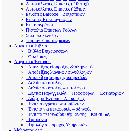
Αυτοκόλλητες Ετικετες ( 100τμχ)
Αυτοκόλλητες Ετικετες ( 25τμχ)
Ετικέτες Barcode – Ζυγιστικών
Ετικέτες Ετικετογράφων
Ετικετογράφοι
Πιστόλια Ετικετών Ρούχων
Σακουλοκλείστες
Ταμπόν Ετικετογράφων
Λογιστικά Βιβλία
Βιβλία Επιχειρήσεων
Φυλλάδες
Λογιστικά Έντυπα
Αποδείξεις είσπραξης & πληρωμής
Αποδείξεις λιανικών συναλλαγών
Αποδείξεις παροχής υπηρεσιών
Δελτία αποστολής
Δελτία αποστολής – τιμολόγια
Δελτία Παραγγελιών – Προσφορών – Εστιατορίων
Διάφορα Έντυπα – Αποδείξεις
Έντυπα αγροτικών προϊόντων
Έντυπα για μεταφορείς – οδηγούς
Έντυπα πετρελαίου θέρμανσης – Καυσίμων
Τιμολόγια
Τιμολόγια Παροχής Υπηρεσιών
Μελανοταινίες