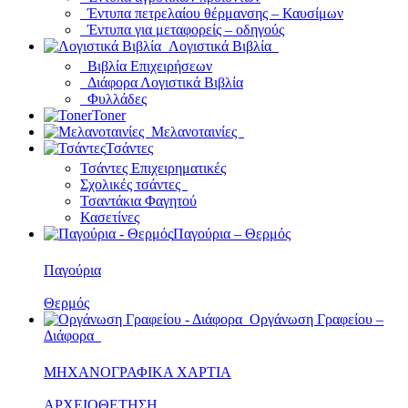
Έντυπα πετρελαίου θέρμανσης – Καυσίμων
Έντυπα για μεταφορείς – οδηγούς
Λογιστικά Βιβλία
Βιβλία Επιχειρήσεων
Διάφορα Λογιστικά Βιβλία
Φυλλάδες
Toner
Μελανοταινίες
Τσάντες
Τσάντες Επιχειρηματικές
Σχολικές τσάντες
Τσαντάκια Φαγητού
Κασετίνες
Παγούρια – Θερμός
Παγούρια
Θερμός
Οργάνωση Γραφείου –
Διάφορα
ΜΗΧΑΝΟΓΡΑΦΙΚΑ ΧΑΡΤΙΑ
ΑΡΧΕΙΟΘΕΤΗΣΗ