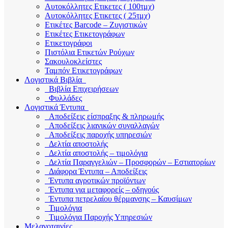
Αυτοκόλλητες Ετικετες ( 100τμχ)
Αυτοκόλλητες Ετικετες ( 25τμχ)
Ετικέτες Barcode – Ζυγιστικών
Ετικέτες Ετικετογράφων
Ετικετογράφοι
Πιστόλια Ετικετών Ρούχων
Σακουλοκλείστες
Ταμπόν Ετικετογράφων
Λογιστικά Βιβλία
Βιβλία Επιχειρήσεων
Φυλλάδες
Λογιστικά Έντυπα
Αποδείξεις είσπραξης & πληρωμής
Αποδείξεις λιανικών συναλλαγών
Αποδείξεις παροχής υπηρεσιών
Δελτία αποστολής
Δελτία αποστολής – τιμολόγια
Δελτία Παραγγελιών – Προσφορών – Εστιατορίων
Διάφορα Έντυπα – Αποδείξεις
Έντυπα αγροτικών προϊόντων
Έντυπα για μεταφορείς – οδηγούς
Έντυπα πετρελαίου θέρμανσης – Καυσίμων
Τιμολόγια
Τιμολόγια Παροχής Υπηρεσιών
Μελανοταινίες