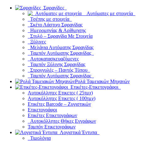
Σφραγίδες
Αυτόματες με στοιχεία
Τσέπης με στοιχεία
Σκέτο Λάστιχο Σφραγίδας
Ημερομηνίας & Αρίθμησης
Στυλό – Σφραγίδα Με Στοιχεία
Ξύλινες
Μελάνια Αυτόματης Σφραγίδας
Ταμπόν Αυτόματης Σφραγίδας
Αυτοκατασκευαζόμενες
Ταμπόν Ξύλινης Σφραγίδας
Στρογγυλές – Παντός Τύπου
Ταμπόν Αυτόματης Σφραγίδας
Ρολά Ταμειακών Μηχανών
Ετικέτες-Ετικετογράφοι
Αυτοκόλλητες Ετικετες ( 25τμχ)
Αυτοκόλλητες Ετικετες ( 100τμχ)
Ετικέτες Barcode – Ζυγιστικών
Ετικετογράφοι
Ετικέτες Ετικετογράφων
Αυτοκόλλητες Θήκες Εγγράφων
Ταμπόν Ετικετογράφων
Λογιστικά Έντυπα
Τιμολόγια