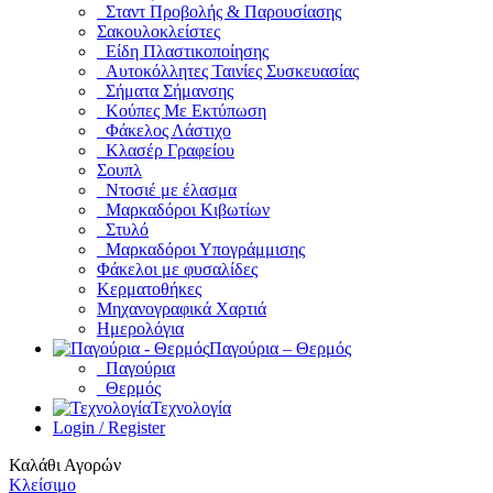
Σταντ Προβολής & Παρουσίασης
Σακουλοκλείστες
Είδη Πλαστικοποίησης
Αυτοκόλλητες Ταινίες Συσκευασίας
Σήματα Σήμανσης
Κούπες Με Εκτύπωση
Φάκελος Λάστιχο
Κλασέρ Γραφείου
Σουπλ
Ντοσιέ με έλασμα
Μαρκαδόροι Κιβωτίων
Στυλό
Μαρκαδόροι Υπογράμμισης
Φάκελοι με φυσαλίδες
Κερματοθήκες
Μηχανογραφικά Χαρτιά
Ημερολόγια
Παγούρια – Θερμός
Παγούρια
Θερμός
Τεχνολογία
Login / Register
Καλάθι Αγορών
Κλείσιμο