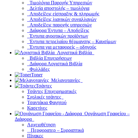
Τιμολόγια Παροχής Υπηρεσιών
Δελτία αποστολής – τιμολόγια
Αποδείξεις είσπραξης & πληρωμής
Αποδείξεις λιανικών συναλλαγών
Αποδείξεις παροχής υπηρεσιών
Διάφορα Έντυπα – Αποδείξεις
Έντυπα αγροτικών προϊόντων
Έντυπα πετρελαίου θέρμανσης – Καυσίμων
Έντυπα για μεταφορείς – οδηγούς
Λογιστικά Βιβλία
Βιβλία Επιχειρήσεων
Διάφορα Λογιστικά Βιβλία
Φυλλάδες
Toner
Μελανοταινίες
Τσάντες
Τσάντες Επιχειρηματικές
Σχολικές τσάντες
Τσαντάκια Φαγητού
Κασετίνες
Οργάνωση Γραφείου –
Διάφορα
Αρχειοθέτηση
Περφορατερ – Συρραπτικά
Πίνακες