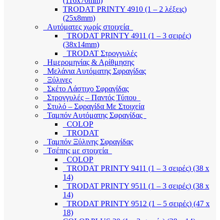
(116x70mm)
TRODAT PRINTY 4910 (1 – 2 λέξεις)
(25x8mm)
Αυτόματες χωρίς στοιχεία
TRODAT PRINTY 4911 (1 – 3 σειρές)
(38x14mm)
TRODAT Στρογγυλές
Ημερομηνίας & Αρίθμησης
Μελάνια Αυτόματης Σφραγίδας
Ξύλινες
Σκέτο Λάστιχο Σφραγίδας
Στρογγυλές – Παντός Τύπου
Στυλό – Σφραγίδα Με Στοιχεία
Ταμπόν Αυτόματης Σφραγίδας
COLOP
TRODAT
Ταμπόν Ξύλινης Σφραγίδας
Τσέπης με στοιχεία
COLOP
TRODAT PRINTY 9411 (1 – 3 σειρές) (38 x
14)
TRODAT PRINTY 9511 (1 – 3 σειρές) (38 x
14)
TRODAT PRINTY 9512 (1 – 5 σειρές) (47 x
18)