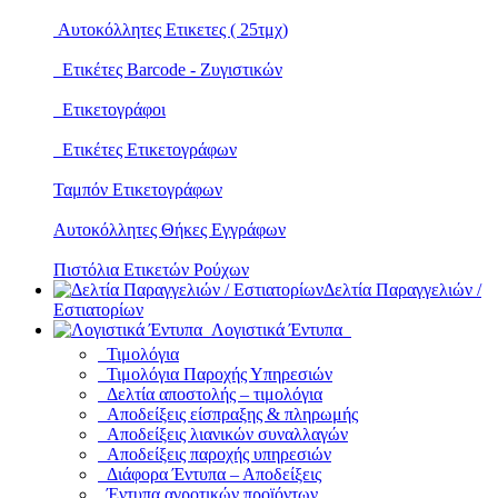
Αυτοκόλλητες Ετικετες ( 25τμχ)
Ετικέτες Barcode - Ζυγιστικών
Ετικετογράφοι
Ετικέτες Ετικετογράφων
Ταμπόν Ετικετογράφων
Αυτοκόλλητες Θήκες Εγγράφων
Πιστόλια Ετικετών Ρούχων
Δελτία Παραγγελιών /
Εστιατορίων
Λογιστικά Έντυπα
Τιμολόγια
Τιμολόγια Παροχής Υπηρεσιών
Δελτία αποστολής – τιμολόγια
Αποδείξεις είσπραξης & πληρωμής
Αποδείξεις λιανικών συναλλαγών
Αποδείξεις παροχής υπηρεσιών
Διάφορα Έντυπα – Αποδείξεις
Έντυπα αγροτικών προϊόντων