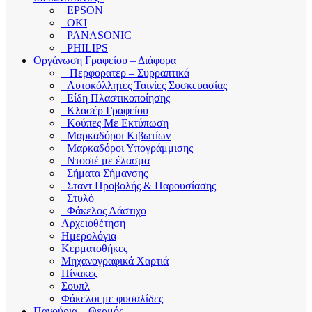
EPSON
OKI
PANASONIC
PHILIPS
Οργάνωση Γραφείου – Διάφορα
Περφορατερ – Συρραπτικά
Αυτοκόλλητες Ταινίες Συσκευασίας
Είδη Πλαστικοποίησης
Κλασέρ Γραφείου
Κούπες Με Εκτύπωση
Μαρκαδόροι Κιβωτίων
Μαρκαδόροι Υπογράμμισης
Ντοσιέ με έλασμα
Σήματα Σήμανσης
Σταντ Προβολής & Παρουσίασης
Στυλό
Φάκελος Λάστιχο
Αρχειοθέτηση
Ημερολόγια
Κερματοθήκες
Μηχανογραφικά Χαρτιά
Πίνακες
Σουπλ
Φάκελοι με φυσαλίδες
Παγούρια – Θερμός