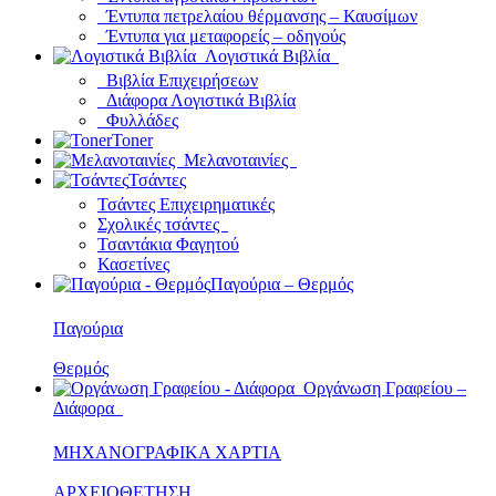
Έντυπα πετρελαίου θέρμανσης – Καυσίμων
Έντυπα για μεταφορείς – οδηγούς
Λογιστικά Βιβλία
Βιβλία Επιχειρήσεων
Διάφορα Λογιστικά Βιβλία
Φυλλάδες
Toner
Μελανοταινίες
Τσάντες
Τσάντες Επιχειρηματικές
Σχολικές τσάντες
Τσαντάκια Φαγητού
Κασετίνες
Παγούρια – Θερμός
Παγούρια
Θερμός
Οργάνωση Γραφείου –
Διάφορα
ΜΗΧΑΝΟΓΡΑΦΙΚΑ ΧΑΡΤΙΑ
ΑΡΧΕΙΟΘΕΤΗΣΗ