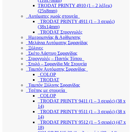
(116x70mm)
TRODAT PRINTY 4910 (1 – 2 λέξεις)
(25x8mm)
Αυτόματες χωρίς στοιχεία
TRODAT PRINTY 4911 (1 – 3 σειρές)
(38x14mm)
TRODAT Στρογγυλές
Ημερομηνίας & Αρίθμησης
Μελάνια Αυτόματης Σφραγίδας
Ξύλινες
Σκέτο Λάστιχο Σφραγίδας
Στρογγυλές – Παντός Τύπου
Στυλό – Σφραγίδα Με Στοιχεία
Ταμπόν Αυτόματης Σφραγίδας
COLOP
TRODAT
Ταμπόν Ξύλινης Σφραγίδας
Τσέπης με στοιχεία
COLOP
TRODAT PRINTY 9411 (1 – 3 σειρές) (38 x
14)
TRODAT PRINTY 9511 (1 – 3 σειρές) (38 x
14)
TRODAT PRINTY 9512 (1 – 5 σειρές) (47 x
18)