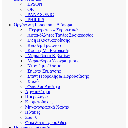
EPSON
OKI
PANASONIC
PHILIPS
Οργάνωση Γραφείου – Διάφορα
Περφορατερ – Συρραπτικά
Αυτοκόλλητες Ταινίες Συσκευασίας
Είδη Πλαστικοποίησης
Κλασέρ Γραφείου
Κούπες Με Εκτύπωση
Μαρκαδόροι Κιβωτίων
Μαρκαδόροι Υπογράμμισης
Ντοσιέ με έλασμα
Σήματα Σήμανσης
Σταντ Προβολής & Παρουσίασης
Στυλό
Φάκελος Λάστιχο
Αρχειοθέτηση
Ημερολόγια
Κερματοθήκες
Μηχανογραφικά Χαρτιά
Πίνακες
Σουπλ
Φάκελοι με φυσαλίδες
Παγούρια – Θερμός