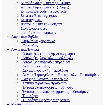
Αυτοκόλλητες Ετικετες ( 100τμχ)
Αυτοκόλλητες Ετικετες ( 25τμχ)
Ετικέτες Barcode – Ζυγιστικών
Ετικέτες Ετικετογράφων
Ετικετογράφοι
Πιστόλια Ετικετών Ρούχων
Σακουλοκλείστες
Ταμπόν Ετικετογράφων
Λογιστικά Βιβλία
Βιβλία Επιχειρήσεων
Φυλλάδες
Λογιστικά Έντυπα
Αποδείξεις είσπραξης & πληρωμής
Αποδείξεις λιανικών συναλλαγών
Αποδείξεις παροχής υπηρεσιών
Δελτία αποστολής
Δελτία αποστολής – τιμολόγια
Δελτία Παραγγελιών – Προσφορών – Εστιατορίων
Διάφορα Έντυπα – Αποδείξεις
Έντυπα αγροτικών προϊόντων
Έντυπα για μεταφορείς – οδηγούς
Έντυπα πετρελαίου θέρμανσης – Καυσίμων
Τιμολόγια
Τιμολόγια Παροχής Υπηρεσιών
Μελανοταινίες