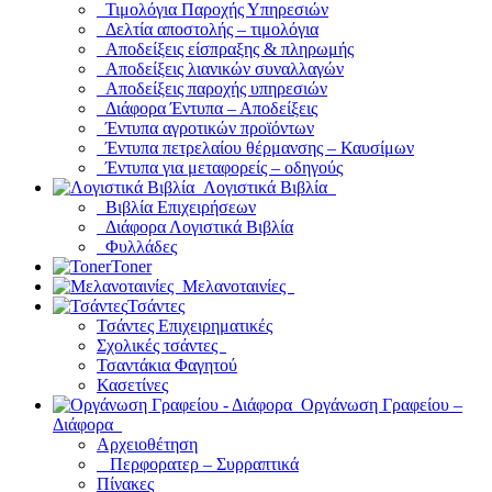
Τιμολόγια Παροχής Υπηρεσιών
Δελτία αποστολής – τιμολόγια
Αποδείξεις είσπραξης & πληρωμής
Αποδείξεις λιανικών συναλλαγών
Αποδείξεις παροχής υπηρεσιών
Διάφορα Έντυπα – Αποδείξεις
Έντυπα αγροτικών προϊόντων
Έντυπα πετρελαίου θέρμανσης – Καυσίμων
Έντυπα για μεταφορείς – οδηγούς
Λογιστικά Βιβλία
Βιβλία Επιχειρήσεων
Διάφορα Λογιστικά Βιβλία
Φυλλάδες
Toner
Μελανοταινίες
Τσάντες
Τσάντες Επιχειρηματικές
Σχολικές τσάντες
Τσαντάκια Φαγητού
Κασετίνες
Οργάνωση Γραφείου –
Διάφορα
Αρχειοθέτηση
Περφορατερ – Συρραπτικά
Πίνακες