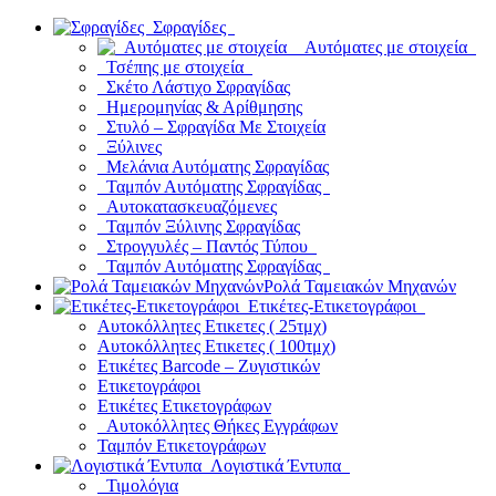
Σφραγίδες
Αυτόματες με στοιχεία
Τσέπης με στοιχεία
Σκέτο Λάστιχο Σφραγίδας
Ημερομηνίας & Αρίθμησης
Στυλό – Σφραγίδα Με Στοιχεία
Ξύλινες
Μελάνια Αυτόματης Σφραγίδας
Ταμπόν Αυτόματης Σφραγίδας
Αυτοκατασκευαζόμενες
Ταμπόν Ξύλινης Σφραγίδας
Στρογγυλές – Παντός Τύπου
Ταμπόν Αυτόματης Σφραγίδας
Ρολά Ταμειακών Μηχανών
Ετικέτες-Ετικετογράφοι
Αυτοκόλλητες Ετικετες ( 25τμχ)
Αυτοκόλλητες Ετικετες ( 100τμχ)
Ετικέτες Barcode – Ζυγιστικών
Ετικετογράφοι
Ετικέτες Ετικετογράφων
Αυτοκόλλητες Θήκες Εγγράφων
Ταμπόν Ετικετογράφων
Λογιστικά Έντυπα
Τιμολόγια