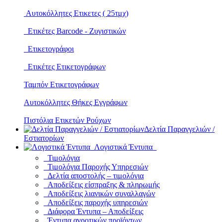
Αυτοκόλλητες Ετικετες ( 25τμχ)
Ετικέτες Barcode - Ζυγιστικών
Ετικετογράφοι
Ετικέτες Ετικετογράφων
Ταμπόν Ετικετογράφων
Αυτοκόλλητες Θήκες Εγγράφων
Πιστόλια Ετικετών Ρούχων
Δελτία Παραγγελιών /
Εστιατορίων
Λογιστικά Έντυπα
Τιμολόγια
Τιμολόγια Παροχής Υπηρεσιών
Δελτία αποστολής – τιμολόγια
Αποδείξεις είσπραξης & πληρωμής
Αποδείξεις λιανικών συναλλαγών
Αποδείξεις παροχής υπηρεσιών
Διάφορα Έντυπα – Αποδείξεις
Έντυπα αγροτικών προϊόντων