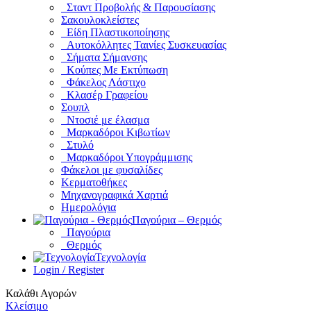
Σταντ Προβολής & Παρουσίασης
Σακουλοκλείστες
Είδη Πλαστικοποίησης
Αυτοκόλλητες Ταινίες Συσκευασίας
Σήματα Σήμανσης
Κούπες Με Εκτύπωση
Φάκελος Λάστιχο
Κλασέρ Γραφείου
Σουπλ
Ντοσιέ με έλασμα
Μαρκαδόροι Κιβωτίων
Στυλό
Μαρκαδόροι Υπογράμμισης
Φάκελοι με φυσαλίδες
Κερματοθήκες
Μηχανογραφικά Χαρτιά
Ημερολόγια
Παγούρια – Θερμός
Παγούρια
Θερμός
Τεχνολογία
Login / Register
Καλάθι Αγορών
Κλείσιμο