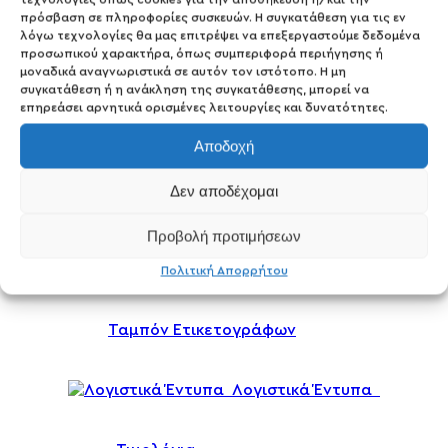
πρόσβαση σε πληροφορίες συσκευών. Η συγκατάθεση για τις εν
Αυτοκόλλητες Ετικετες ( 100τμχ)
λόγω τεχνολογίες θα μας επιτρέψει να επεξεργαστούμε δεδομένα
προσωπικού χαρακτήρα, όπως συμπεριφορά περιήγησης ή
μοναδικά αναγνωριστικά σε αυτόν τον ιστότοπο. Η μη
Ετικέτες Barcode – Ζυγιστικών
συγκατάθεση ή η ανάκληση της συγκατάθεσης, μπορεί να
επηρεάσει αρνητικά ορισμένες λειτουργίες και δυνατότητες.
Αποδοχή
Ετικετογράφοι
Δεν αποδέχομαι
Ετικέτες Ετικετογράφων
Προβολή προτιμήσεων
Αυτοκόλλητες Θήκες Εγγράφων
Πολιτική Απορρήτου
Ταμπόν Ετικετογράφων
Λογιστικά Έντυπα