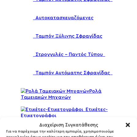
Αυτοκατασκευαζόμενες
Ταμπόν Ξύλινης Σφραγίδας
Στρογγυλές – Παντός Τύπου
Ταμπόν Αυτόματης Σφραγίδας
Ρολά
Ταμειακών Μηχανών
Ετικέτες-
Ετικετογράφοι
Διαχείριση Συγκατάθεσης
Αυτοκόλλητες Ετικετες ( 25τμχ)
Για να παρέχουμε την καλύτερη εμπειρία, χρησιμοποιούμε
τεχνολογίες όπως cookies για την αποθήκευση ή/και την