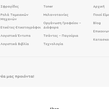
Σφραγίδες
Toner
Αρχική
Ρολά Ταμειακών
Μελανοταινίες
Ποιοί Εί
Μηχανών
Οργάνωση Γραφείου -
Blog
Ετικέτες-Ετικετογράφοι
Διάφορα
Επικοινω
Λογιστικά Έντυπα
Τσάντες - Παγούρια
Κατασκε
Λογιστικά Βιβλία
Τεχνολογία
 νέα μας προιόντα!
Shop