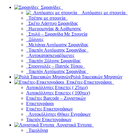
Σφραγίδες
Αυτόματες με στοιχεία
Τσέπης με στοιχεία
Σκέτο Λάστιχο Σφραγίδας
Ημερομηνίας & Αρίθμησης
Στυλό – Σφραγίδα Με Στοιχεία
Ξύλινες
Μελάνια Αυτόματης Σφραγίδας
Ταμπόν Αυτόματης Σφραγίδας
Αυτοκατασκευαζόμενες
Ταμπόν Ξύλινης Σφραγίδας
Στρογγυλές – Παντός Τύπου
Ταμπόν Αυτόματης Σφραγίδας
Ρολά Ταμειακών Μηχανών
Ετικέτες-Ετικετογράφοι
Αυτοκόλλητες Ετικετες ( 25τμχ)
Αυτοκόλλητες Ετικετες ( 100τμχ)
Ετικέτες Barcode – Ζυγιστικών
Ετικετογράφοι
Ετικέτες Ετικετογράφων
Αυτοκόλλητες Θήκες Εγγράφων
Ταμπόν Ετικετογράφων
Λογιστικά Έντυπα
Τιμολόγια