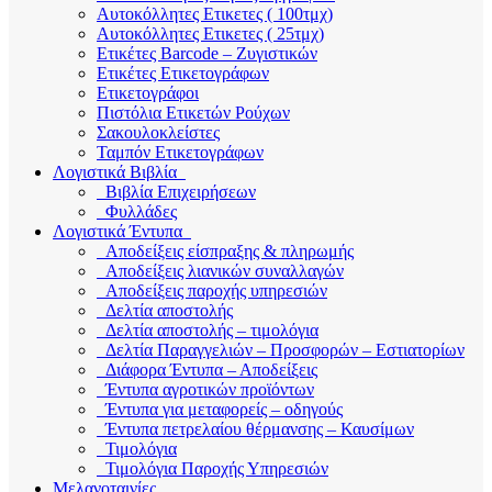
Αυτοκόλλητες Ετικετες ( 100τμχ)
Αυτοκόλλητες Ετικετες ( 25τμχ)
Ετικέτες Barcode – Ζυγιστικών
Ετικέτες Ετικετογράφων
Ετικετογράφοι
Πιστόλια Ετικετών Ρούχων
Σακουλοκλείστες
Ταμπόν Ετικετογράφων
Λογιστικά Βιβλία
Βιβλία Επιχειρήσεων
Φυλλάδες
Λογιστικά Έντυπα
Αποδείξεις είσπραξης & πληρωμής
Αποδείξεις λιανικών συναλλαγών
Αποδείξεις παροχής υπηρεσιών
Δελτία αποστολής
Δελτία αποστολής – τιμολόγια
Δελτία Παραγγελιών – Προσφορών – Εστιατορίων
Διάφορα Έντυπα – Αποδείξεις
Έντυπα αγροτικών προϊόντων
Έντυπα για μεταφορείς – οδηγούς
Έντυπα πετρελαίου θέρμανσης – Καυσίμων
Τιμολόγια
Τιμολόγια Παροχής Υπηρεσιών
Μελανοταινίες