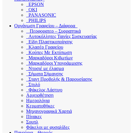
EPSON
OKI
PANASONIC
PHILIPS
Οργάνωση Γραφείου – Διάφορα
Περφορατερ – Συρραπτικά
Αυτοκόλλητες Ταινίες Συσκευασίας
Είδη Πλαστικοποίησης
Κλασέρ Γραφείου
Κούπες Με Εκτύπωση
Μαρκαδόροι Κιβωτίων
Μαρκαδόροι Υπογράμμισης
Ντοσιέ με έλασμα
Σήματα Σήμανσης
Σταντ Προβολής & Παρουσίασης
Στυλό
Φάκελος Λάστιχο
Αρχειοθέτηση
Ημερολόγια
Κερματοθήκες
Μηχανογραφικά Χαρτιά
Πίνακες
Σουπλ
Φάκελοι με φυσαλίδες
Παγούρια – Θερμός