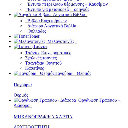
Έντυπα πετρελαίου θέρμανσης – Καυσίμων
Έντυπα για μεταφορείς – οδηγούς
Λογιστικά Βιβλία
Βιβλία Επιχειρήσεων
Διάφορα Λογιστικά Βιβλία
Φυλλάδες
Toner
Μελανοταινίες
Τσάντες
Τσάντες Επιχειρηματικές
Σχολικές τσάντες
Τσαντάκια Φαγητού
Κασετίνες
Παγούρια – Θερμός
Παγούρια
Θερμός
Οργάνωση Γραφείου –
Διάφορα
ΜΗΧΑΝΟΓΡΑΦΙΚΑ ΧΑΡΤΙΑ
ΑΡΧΕΙΟΘΕΤΗΣΗ