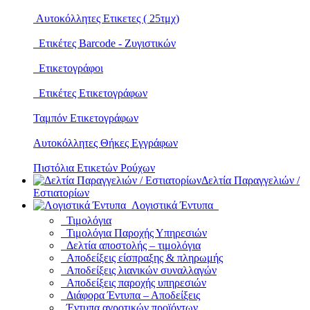
Αυτοκόλλητες Ετικετες ( 25τμχ)
Ετικέτες Barcode - Ζυγιστικών
Ετικετογράφοι
Ετικέτες Ετικετογράφων
Ταμπόν Ετικετογράφων
Αυτοκόλλητες Θήκες Εγγράφων
Πιστόλια Ετικετών Ρούχων
Δελτία Παραγγελιών /
Εστιατορίων
Λογιστικά Έντυπα
Τιμολόγια
Τιμολόγια Παροχής Υπηρεσιών
Δελτία αποστολής – τιμολόγια
Αποδείξεις είσπραξης & πληρωμής
Αποδείξεις λιανικών συναλλαγών
Αποδείξεις παροχής υπηρεσιών
Διάφορα Έντυπα – Αποδείξεις
Έντυπα αγροτικών προϊόντων