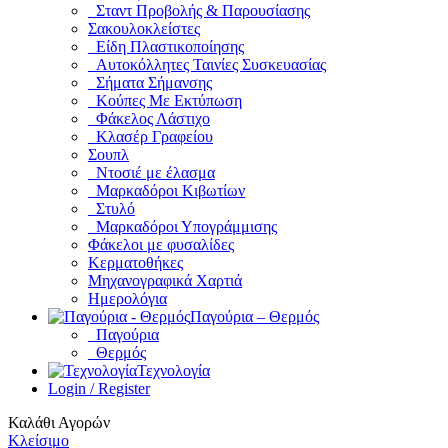
Σταντ Προβολής & Παρουσίασης
Σακουλοκλείστες
Είδη Πλαστικοποίησης
Αυτοκόλλητες Ταινίες Συσκευασίας
Σήματα Σήμανσης
Κούπες Με Εκτύπωση
Φάκελος Λάστιχο
Κλασέρ Γραφείου
Σουπλ
Ντοσιέ με έλασμα
Μαρκαδόροι Κιβωτίων
Στυλό
Μαρκαδόροι Υπογράμμισης
Φάκελοι με φυσαλίδες
Κερματοθήκες
Μηχανογραφικά Χαρτιά
Ημερολόγια
Παγούρια – Θερμός
Παγούρια
Θερμός
Τεχνολογία
Login / Register
Καλάθι Αγορών
Κλείσιμο