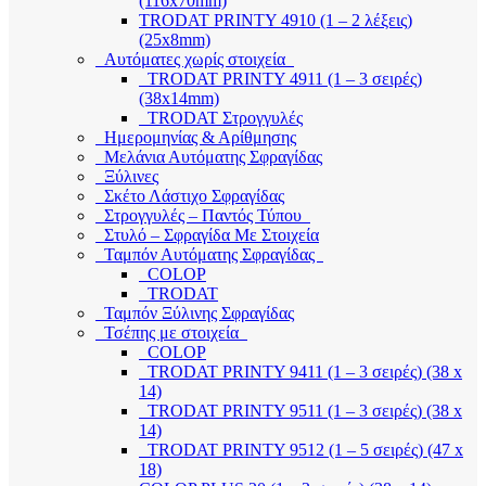
(116x70mm)
TRODAT PRINTY 4910 (1 – 2 λέξεις)
(25x8mm)
Αυτόματες χωρίς στοιχεία
TRODAT PRINTY 4911 (1 – 3 σειρές)
(38x14mm)
TRODAT Στρογγυλές
Ημερομηνίας & Αρίθμησης
Μελάνια Αυτόματης Σφραγίδας
Ξύλινες
Σκέτο Λάστιχο Σφραγίδας
Στρογγυλές – Παντός Τύπου
Στυλό – Σφραγίδα Με Στοιχεία
Ταμπόν Αυτόματης Σφραγίδας
COLOP
TRODAT
Ταμπόν Ξύλινης Σφραγίδας
Τσέπης με στοιχεία
COLOP
TRODAT PRINTY 9411 (1 – 3 σειρές) (38 x
14)
TRODAT PRINTY 9511 (1 – 3 σειρές) (38 x
14)
TRODAT PRINTY 9512 (1 – 5 σειρές) (47 x
18)