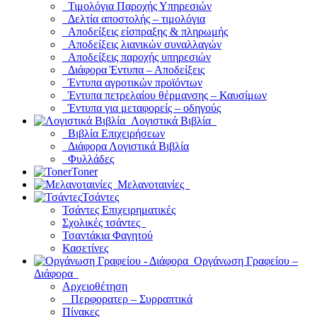
Τιμολόγια Παροχής Υπηρεσιών
Δελτία αποστολής – τιμολόγια
Αποδείξεις είσπραξης & πληρωμής
Αποδείξεις λιανικών συναλλαγών
Αποδείξεις παροχής υπηρεσιών
Διάφορα Έντυπα – Αποδείξεις
Έντυπα αγροτικών προϊόντων
Έντυπα πετρελαίου θέρμανσης – Καυσίμων
Έντυπα για μεταφορείς – οδηγούς
Λογιστικά Βιβλία
Βιβλία Επιχειρήσεων
Διάφορα Λογιστικά Βιβλία
Φυλλάδες
Toner
Μελανοταινίες
Τσάντες
Τσάντες Επιχειρηματικές
Σχολικές τσάντες
Τσαντάκια Φαγητού
Κασετίνες
Οργάνωση Γραφείου –
Διάφορα
Αρχειοθέτηση
Περφορατερ – Συρραπτικά
Πίνακες