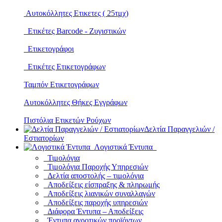
Αυτοκόλλητες Ετικετες ( 25τμχ)
Ετικέτες Barcode - Ζυγιστικών
Ετικετογράφοι
Ετικέτες Ετικετογράφων
Ταμπόν Ετικετογράφων
Αυτοκόλλητες Θήκες Εγγράφων
Πιστόλια Ετικετών Ρούχων
Δελτία Παραγγελιών /
Εστιατορίων
Λογιστικά Έντυπα
Τιμολόγια
Τιμολόγια Παροχής Υπηρεσιών
Δελτία αποστολής – τιμολόγια
Αποδείξεις είσπραξης & πληρωμής
Αποδείξεις λιανικών συναλλαγών
Αποδείξεις παροχής υπηρεσιών
Διάφορα Έντυπα – Αποδείξεις
Έντυπα αγροτικών προϊόντων