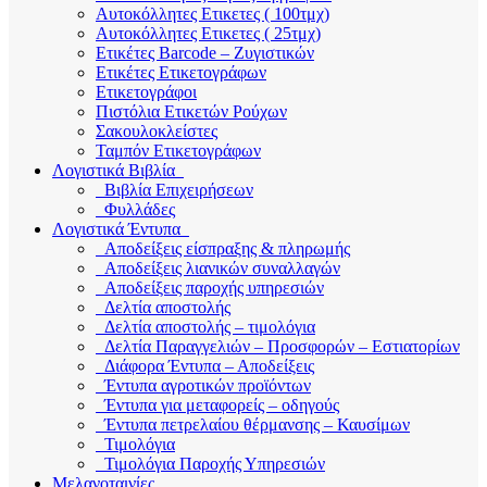
Αυτοκόλλητες Ετικετες ( 100τμχ)
Αυτοκόλλητες Ετικετες ( 25τμχ)
Ετικέτες Barcode – Ζυγιστικών
Ετικέτες Ετικετογράφων
Ετικετογράφοι
Πιστόλια Ετικετών Ρούχων
Σακουλοκλείστες
Ταμπόν Ετικετογράφων
Λογιστικά Βιβλία
Βιβλία Επιχειρήσεων
Φυλλάδες
Λογιστικά Έντυπα
Αποδείξεις είσπραξης & πληρωμής
Αποδείξεις λιανικών συναλλαγών
Αποδείξεις παροχής υπηρεσιών
Δελτία αποστολής
Δελτία αποστολής – τιμολόγια
Δελτία Παραγγελιών – Προσφορών – Εστιατορίων
Διάφορα Έντυπα – Αποδείξεις
Έντυπα αγροτικών προϊόντων
Έντυπα για μεταφορείς – οδηγούς
Έντυπα πετρελαίου θέρμανσης – Καυσίμων
Τιμολόγια
Τιμολόγια Παροχής Υπηρεσιών
Μελανοταινίες