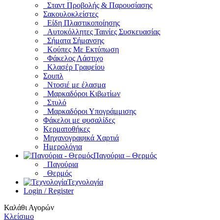
Σταντ Προβολής & Παρουσίασης
Σακουλοκλείστες
Είδη Πλαστικοποίησης
Αυτοκόλλητες Ταινίες Συσκευασίας
Σήματα Σήμανσης
Κούπες Με Εκτύπωση
Φάκελος Λάστιχο
Κλασέρ Γραφείου
Σουπλ
Ντοσιέ με έλασμα
Μαρκαδόροι Κιβωτίων
Στυλό
Μαρκαδόροι Υπογράμμισης
Φάκελοι με φυσαλίδες
Κερματοθήκες
Μηχανογραφικά Χαρτιά
Ημερολόγια
Παγούρια – Θερμός
Παγούρια
Θερμός
Τεχνολογία
Login / Register
Καλάθι Αγορών
Κλείσιμο