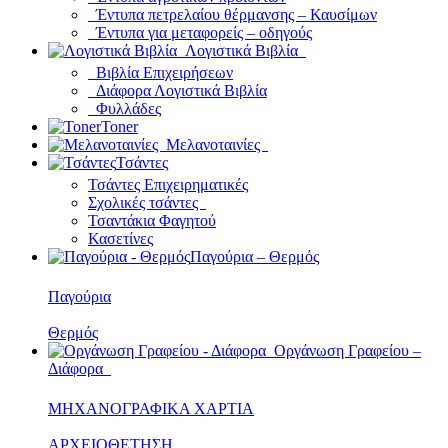
Έντυπα πετρελαίου θέρμανσης – Καυσίμων
Έντυπα για μεταφορείς – οδηγούς
Λογιστικά Βιβλία
Βιβλία Επιχειρήσεων
Διάφορα Λογιστικά Βιβλία
Φυλλάδες
Toner
Μελανοταινίες
Τσάντες
Τσάντες Επιχειρηματικές
Σχολικές τσάντες
Τσαντάκια Φαγητού
Κασετίνες
Παγούρια – Θερμός
Παγούρια
Θερμός
Οργάνωση Γραφείου –
Διάφορα
ΜΗΧΑΝΟΓΡΑΦΙΚΑ ΧΑΡΤΙΑ
ΑΡΧΕΙΟΘΕΤΗΣΗ