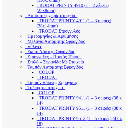
(116x70mm)
TRODAT PRINTY 4910 (1 – 2 λέξεις)
(25x8mm)
Αυτόματες χωρίς στοιχεία
TRODAT PRINTY 4911 (1 – 3 σειρές)
(38x14mm)
TRODAT Στρογγυλές
Ημερομηνίας & Αρίθμησης
Μελάνια Αυτόματης Σφραγίδας
Ξύλινες
Σκέτο Λάστιχο Σφραγίδας
Στρογγυλές – Παντός Τύπου
Στυλό – Σφραγίδα Με Στοιχεία
Ταμπόν Αυτόματης Σφραγίδας
COLOP
TRODAT
Ταμπόν Ξύλινης Σφραγίδας
Τσέπης με στοιχεία
COLOP
TRODAT PRINTY 9411 (1 – 3 σειρές) (38 x
14)
TRODAT PRINTY 9511 (1 – 3 σειρές) (38 x
14)
TRODAT PRINTY 9512 (1 – 5 σειρές) (47 x
18)