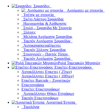
Σφραγίδες
Αυτόματες με στοιχεία
Τσέπης με στοιχεία
Σκέτο Λάστιχο Σφραγίδας
Ημερομηνίας & Αρίθμησης
Στυλό – Σφραγίδα Με Στοιχεία
Ξύλινες
Μελάνια Αυτόματης Σφραγίδας
Ταμπόν Αυτόματης Σφραγίδας
Αυτοκατασκευαζόμενες
Ταμπόν Ξύλινης Σφραγίδας
Στρογγυλές – Παντός Τύπου
Ταμπόν Αυτόματης Σφραγίδας
Ρολά Ταμειακών Μηχανών
Ετικέτες-Ετικετογράφοι
Αυτοκόλλητες Ετικετες ( 25τμχ)
Αυτοκόλλητες Ετικετες ( 100τμχ)
Ετικέτες Barcode – Ζυγιστικών
Ετικετογράφοι
Ετικέτες Ετικετογράφων
Αυτοκόλλητες Θήκες Εγγράφων
Ταμπόν Ετικετογράφων
Λογιστικά Έντυπα
Τιμολόγια