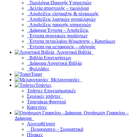
Τιμολόγια Παροχής Υπηρεσιών
Δελτία αποστολής – τιμολόγια
Αποδείξεις είσπραξης & πληρωμής
Αποδείξεις λιανικών συναλλαγών
Αποδείξεις παροχής υπηρεσιών
Διάφορα Έντυπα – Αποδείξεις
Έντυπα αγροτικών προϊόντων
Έντυπα πετρελαίου θέρμανσης – Καυσίμων
Έντυπα για μεταφορείς – οδηγούς
Λογιστικά Βιβλία
Βιβλία Επιχειρήσεων
Διάφορα Λογιστικά Βιβλία
Φυλλάδες
Toner
Μελανοταινίες
Τσάντες
Τσάντες Επιχειρηματικές
Σχολικές τσάντες
Τσαντάκια Φαγητού
Κασετίνες
Οργάνωση Γραφείου –
Διάφορα
Αρχειοθέτηση
Περφορατερ – Συρραπτικά
Πίνακες