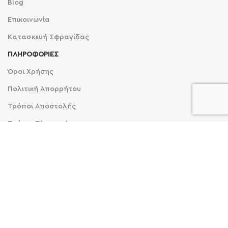
Blog
Επικοινωνία
Κατασκευή Σφραγίδας
ΠΛΗΡΟΦΟΡΙΕΣ
Όροι Χρήσης
Πολιτική Απορρήτου
Τρόποι Αποστολής
Τρόποι Πληρωμής
Επιστροφές Προϊόντων
Εγγραφείτε στο newsletter μας
Και γίνετε οι πρώτοι που θα μάθουν για τα νέα μας
προιόντα!