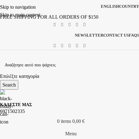
ENGLISH
COUNTRY
Skip to navigation
Skip to main content
FREE SHIPPING FOR ALL ORDERS OF $150
NEWSLETTER
CONTACT US
FAQS
Επιλέξτε κατηγορία
Search
ΚΑΛΕΣΤΕ ΜΑΣ
6971502335
0
items
0,00
€
Menu