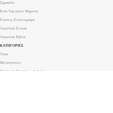
Σφραγίδες
Ρολά Ταμειακών Μηχανών
Ετικέτες-Ετικετογράφοι
Λογιστικά Έντυπα
Λογιστικά Βιβλία
ΚΑΤΗΓΟΡΙΕΣ
Toner
Μελανοταινίες
Οργάνωση Γραφείου - Διάφορα
Τσάντες - Παγούρια
Τεχνολογία
ΠΛΟΗΓΗΣΗ
Αρχική