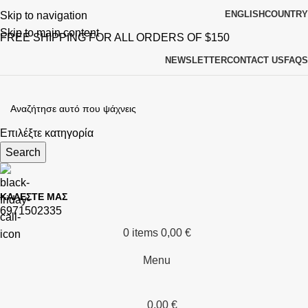
ENGLISH
COUNTRY
Skip to navigation
Skip to main content
FREE SHIPPING FOR ALL ORDERS OF $150
NEWSLETTER
CONTACT US
FAQS
Επιλέξτε κατηγορία
Search
ΚΑΛΕΣΤΕ ΜΑΣ
6971502335
0
items
0,00
€
Menu
0,00
€