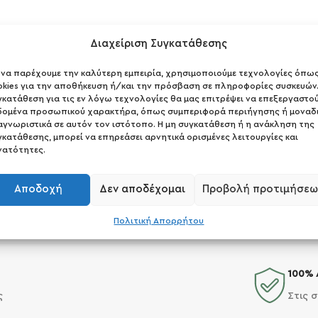
Διαχείριση Συγκατάθεσης
α να παρέχουμε την καλύτερη εμπειρία, χρησιμοποιούμε τεχνολογίες όπω
okies για την αποθήκευση ή/και την πρόσβαση σε πληροφορίες συσκευών.
γκατάθεση για τις εν λόγω τεχνολογίες θα μας επιτρέψει να επεξεργαστο
δομένα προσωπικού χαρακτήρα, όπως συμπεριφορά περιήγησης ή μοναδ
αγνωριστικά σε αυτόν τον ιστότοπο. Η μη συγκατάθεση ή η ανάκληση της
γκατάθεσης, μπορεί να επηρεάσει αρνητικά ορισμένες λειτουργίες και
νατότητες.
Αποδοχή
Δεν αποδέχομαι
Προβολή προτιμήσεω
Πολιτική Απορρήτου
100% 
ς
Στις 