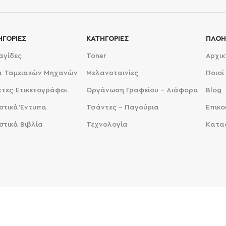
ΗΓΟΡΙΕΣ
ΚΑΤΗΓΟΡΙΕΣ
ΠΛΟΗ
αγίδες
Toner
Αρχικ
ά Ταμειακών Μηχανών
Μελανοταινίες
Ποιοί
έτες-Ετικετογράφοι
Οργάνωση Γραφείου - Διάφορα
Blog
στικά Έντυπα
Τσάντες - Παγούρια
Επικο
στικά Βιβλία
Τεχνολογία
Κατα
προιόντα!