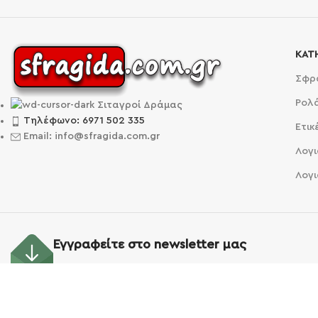
ΚΑΤ
Σφρ
Ρολ
Σιταγροί Δράμας
Τηλέφωνο: 6971 502 335
Ετικ
Email: info@sfragida.com.gr
Λογι
Λογι
Εγγραφείτε στο newsletter μας
Και γίνετε οι πρώτοι που θα μάθουν για τα νέα μας 
© 2025
Sfragida |
Created by