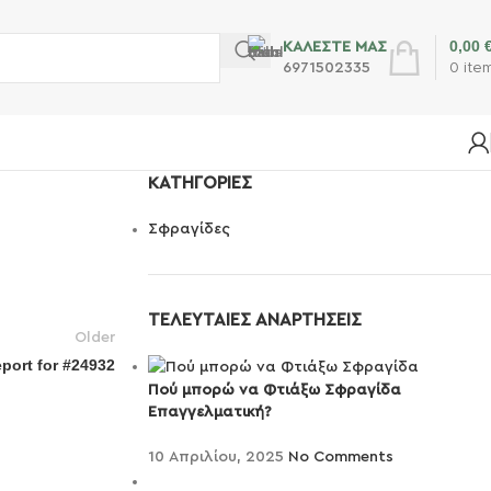
0,00
ΚΑΛΕΣΤΕ ΜΑΣ
6971502335
0
ite
KΑΤΗΓΟΡΊΕΣ
Σφραγίδες
ΤΕΛΕΥΤΑΙΕΣ ΑΝΑΡΤΗΣΕΙΣ
Older
eport for #24932
Πού μπορώ να Φτιάξω Σφραγίδα
Επαγγελματική?
10 Απριλίου, 2025
No Comments