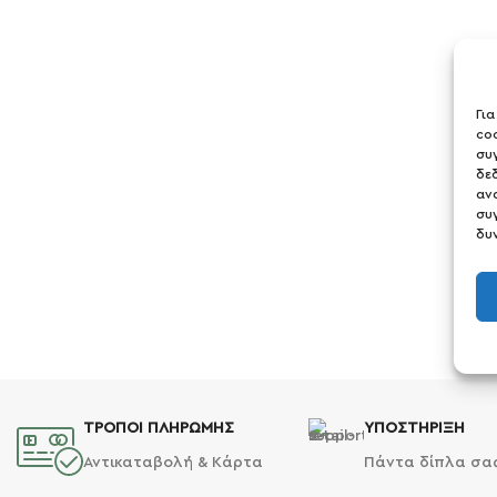
Γι
co
συ
δε
αν
συ
δυ
ΤΡΟΠΟΙ ΠΛΗΡΩΜΗΣ
ΥΠΟΣΤΗΡΙΞΗ
Αντικαταβολή & Κάρτα
Πάντα δίπλα σα