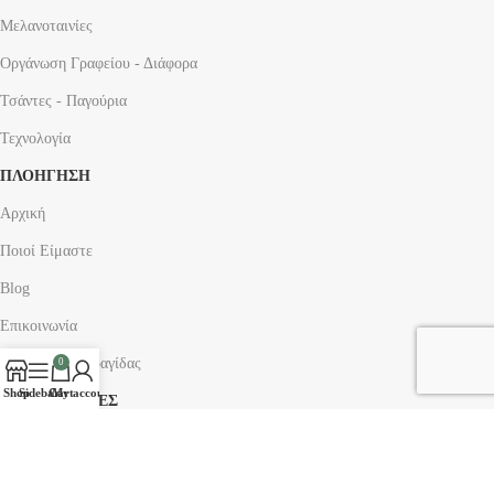
Μελανοταινίες
Οργάνωση Γραφείου - Διάφορα
Τσάντες - Παγούρια
Τεχνολογία
ΠΛΟΗΓΗΣΗ
Αρχική
Ποιοί Είμαστε
Blog
Επικοινωνία
Κατασκευή Σφραγίδας
0
Shop
Sidebar
Cart
My account
ΠΛΗΡΟΦΟΡΙΕΣ
Όροι Χρήσης
Πολιτική Απορρήτου