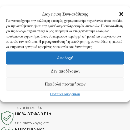
Διαχείριση Συγκατάθεσης
Για να παρέχουμε την καλύτερη εμπειρία, χρησιμοποιούμε τεχνολογίες όπως cookies
για την αποθήκευση ή/και την πρόσβαση σε πληροφορίες συσκευών. Η συγκατάθεση
για τις εν λόγω τεχνολογίες θα μας επιτρέψει να επεξεργαστούμε δεδομένα
προσωπικού χαρακτήρα, όπως συμπεριφορά περιήγησης ή μοναδικά αναγνωριστικά
σε αυτόν τον ιστότοπο. Η μη συγκατάθεση ή η ανάκληση της συγκατάθεσης, μπορεί
να επηρεάσει αρνητικά ορισμένες λειτουργίες και δυνατότητες.
Αποδοχή
Δεν αποδέχομαι
ΤΡΟΠΟΙ ΠΛΗΡΩΜΗΣ
Προβολή προτιμήσεων
Αντικαταβολή & Κάρτα
Πολιτική Απορρήτου
ΥΠΟΣΤΗΡΙΞΗ
Πάντα δίπλα σας
100% ΑΣΦΑΛΕΙΑ
Στις συναλλαγές σας
ΕΠΙΣΤΡΟΦΕΣ