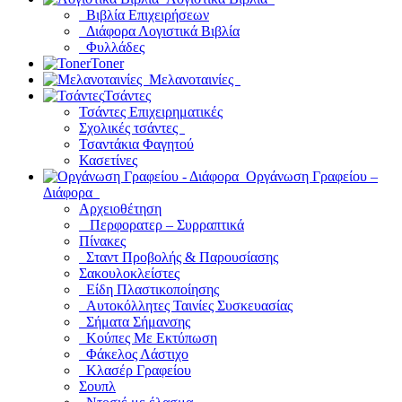
Βιβλία Επιχειρήσεων
Διάφορα Λογιστικά Βιβλία
Φυλλάδες
Toner
Μελανοταινίες
Τσάντες
Τσάντες Επιχειρηματικές
Σχολικές τσάντες
Τσαντάκια Φαγητού
Κασετίνες
Οργάνωση Γραφείου –
Διάφορα
Αρχειοθέτηση
Περφορατερ – Συρραπτικά
Πίνακες
Σταντ Προβολής & Παρουσίασης
Σακουλοκλείστες
Είδη Πλαστικοποίησης
Αυτοκόλλητες Ταινίες Συσκευασίας
Σήματα Σήμανσης
Κούπες Με Εκτύπωση
Φάκελος Λάστιχο
Κλασέρ Γραφείου
Σουπλ