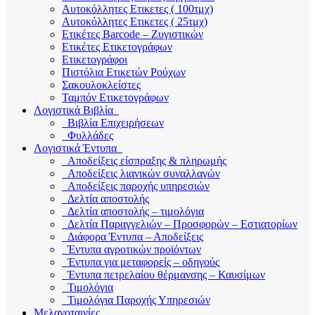
Αυτοκόλλητες Ετικετες ( 100τμχ)
Αυτοκόλλητες Ετικετες ( 25τμχ)
Ετικέτες Barcode – Ζυγιστικών
Ετικέτες Ετικετογράφων
Ετικετογράφοι
Πιστόλια Ετικετών Ρούχων
Σακουλοκλείστες
Ταμπόν Ετικετογράφων
Λογιστικά Βιβλία
Βιβλία Επιχειρήσεων
Φυλλάδες
Λογιστικά Έντυπα
Αποδείξεις είσπραξης & πληρωμής
Αποδείξεις λιανικών συναλλαγών
Αποδείξεις παροχής υπηρεσιών
Δελτία αποστολής
Δελτία αποστολής – τιμολόγια
Δελτία Παραγγελιών – Προσφορών – Εστιατορίων
Διάφορα Έντυπα – Αποδείξεις
Έντυπα αγροτικών προϊόντων
Έντυπα για μεταφορείς – οδηγούς
Έντυπα πετρελαίου θέρμανσης – Καυσίμων
Τιμολόγια
Τιμολόγια Παροχής Υπηρεσιών
Μελανοταινίες