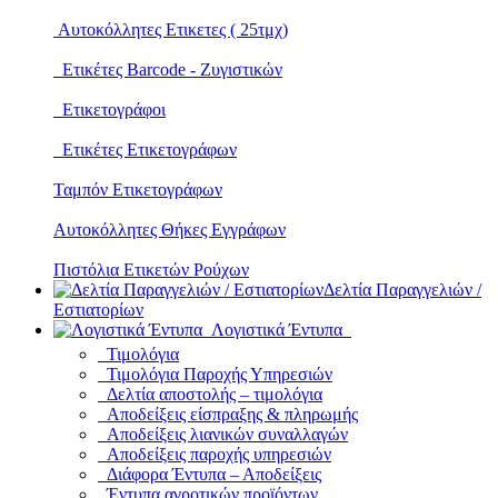
Αυτοκόλλητες Ετικετες ( 25τμχ)
Ετικέτες Barcode - Ζυγιστικών
Ετικετογράφοι
Ετικέτες Ετικετογράφων
Ταμπόν Ετικετογράφων
Αυτοκόλλητες Θήκες Εγγράφων
Πιστόλια Ετικετών Ρούχων
Δελτία Παραγγελιών /
Εστιατορίων
Λογιστικά Έντυπα
Τιμολόγια
Τιμολόγια Παροχής Υπηρεσιών
Δελτία αποστολής – τιμολόγια
Αποδείξεις είσπραξης & πληρωμής
Αποδείξεις λιανικών συναλλαγών
Αποδείξεις παροχής υπηρεσιών
Διάφορα Έντυπα – Αποδείξεις
Έντυπα αγροτικών προϊόντων