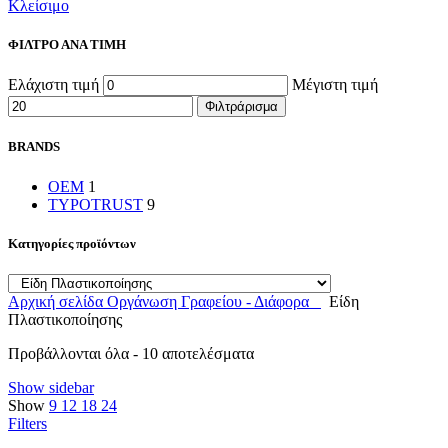
Κλείσιμο
ΦΙΛΤΡΟ ΑΝΑ ΤΙΜΗ
Ελάχιστη τιμή
Μέγιστη τιμή
Φιλτράρισμα
BRANDS
OEM
1
TYPOTRUST
9
Κατηγορίες προϊόντων
Αρχική σελίδα
Οργάνωση Γραφείου - Διάφορα
Είδη
Πλαστικοποίησης
Προβάλλονται όλα - 10 αποτελέσματα
Show sidebar
Show
9
12
18
24
Filters