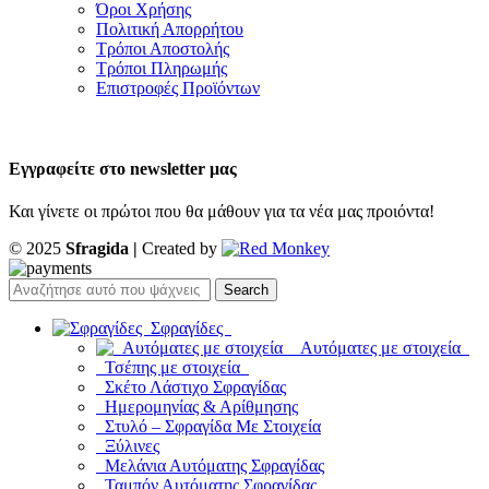
Όροι Χρήσης
Πολιτική Απορρήτου
Τρόποι Αποστολής
Τρόποι Πληρωμής
Επιστροφές Προϊόντων
Εγγραφείτε στο newsletter μας
Και γίνετε οι πρώτοι που θα μάθουν για τα νέα μας προιόντα!
© 2025
Sfragida |
Created by
Search
Σφραγίδες
Αυτόματες με στοιχεία
Τσέπης με στοιχεία
Σκέτο Λάστιχο Σφραγίδας
Ημερομηνίας & Αρίθμησης
Στυλό – Σφραγίδα Με Στοιχεία
Ξύλινες
Μελάνια Αυτόματης Σφραγίδας
Ταμπόν Αυτόματης Σφραγίδας