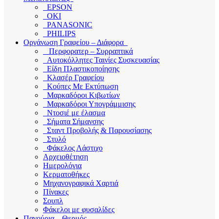
EPSON
OKI
PANASONIC
PHILIPS
Οργάνωση Γραφείου – Διάφορα
Περφορατερ – Συρραπτικά
Αυτοκόλλητες Ταινίες Συσκευασίας
Είδη Πλαστικοποίησης
Κλασέρ Γραφείου
Κούπες Με Εκτύπωση
Μαρκαδόροι Κιβωτίων
Μαρκαδόροι Υπογράμμισης
Ντοσιέ με έλασμα
Σήματα Σήμανσης
Σταντ Προβολής & Παρουσίασης
Στυλό
Φάκελος Λάστιχο
Αρχειοθέτηση
Ημερολόγια
Κερματοθήκες
Μηχανογραφικά Χαρτιά
Πίνακες
Σουπλ
Φάκελοι με φυσαλίδες
Παγούρια – Θερμός