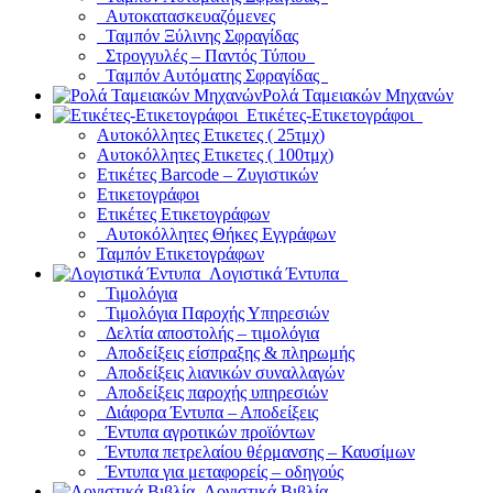
Αυτοκατασκευαζόμενες
Ταμπόν Ξύλινης Σφραγίδας
Στρογγυλές – Παντός Τύπου
Ταμπόν Αυτόματης Σφραγίδας
Ρολά Ταμειακών Μηχανών
Ετικέτες-Ετικετογράφοι
Αυτοκόλλητες Ετικετες ( 25τμχ)
Αυτοκόλλητες Ετικετες ( 100τμχ)
Ετικέτες Barcode – Ζυγιστικών
Ετικετογράφοι
Ετικέτες Ετικετογράφων
Αυτοκόλλητες Θήκες Εγγράφων
Ταμπόν Ετικετογράφων
Λογιστικά Έντυπα
Τιμολόγια
Τιμολόγια Παροχής Υπηρεσιών
Δελτία αποστολής – τιμολόγια
Αποδείξεις είσπραξης & πληρωμής
Αποδείξεις λιανικών συναλλαγών
Αποδείξεις παροχής υπηρεσιών
Διάφορα Έντυπα – Αποδείξεις
Έντυπα αγροτικών προϊόντων
Έντυπα πετρελαίου θέρμανσης – Καυσίμων
Έντυπα για μεταφορείς – οδηγούς
Λογιστικά Βιβλία