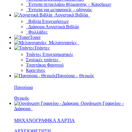
Έντυπα πετρελαίου θέρμανσης – Καυσίμων
Έντυπα για μεταφορείς – οδηγούς
Λογιστικά Βιβλία
Βιβλία Επιχειρήσεων
Διάφορα Λογιστικά Βιβλία
Φυλλάδες
Toner
Μελανοταινίες
Τσάντες
Τσάντες Επιχειρηματικές
Σχολικές τσάντες
Τσαντάκια Φαγητού
Κασετίνες
Παγούρια – Θερμός
Παγούρια
Θερμός
Οργάνωση Γραφείου –
Διάφορα
ΜΗΧΑΝΟΓΡΑΦΙΚΑ ΧΑΡΤΙΑ
ΑΡΧΕΙΟΘΕΤΗΣΗ