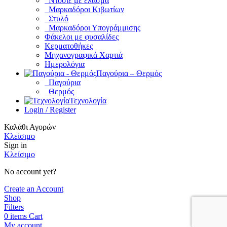
Ντοσιέ με έλασμα
Μαρκαδόροι Κιβωτίων
Στυλό
Μαρκαδόροι Υπογράμμισης
Φάκελοι με φυσαλίδες
Κερματοθήκες
Μηχανογραφικά Χαρτιά
Ημερολόγια
Παγούρια – Θερμός
Παγούρια
Θερμός
Τεχνολογία
Login / Register
Καλάθι Αγορών
Κλείσιμο
Sign in
Κλείσιμο
No account yet?
Create an Account
Shop
Filters
0
items
Cart
My account