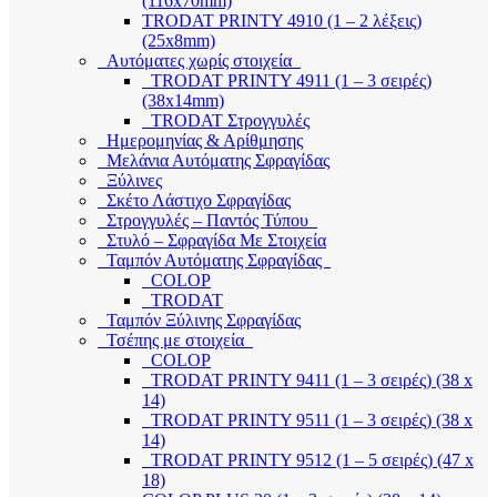
(116x70mm)
TRODAT PRINTY 4910 (1 – 2 λέξεις)
(25x8mm)
Αυτόματες χωρίς στοιχεία
TRODAT PRINTY 4911 (1 – 3 σειρές)
(38x14mm)
TRODAT Στρογγυλές
Ημερομηνίας & Αρίθμησης
Μελάνια Αυτόματης Σφραγίδας
Ξύλινες
Σκέτο Λάστιχο Σφραγίδας
Στρογγυλές – Παντός Τύπου
Στυλό – Σφραγίδα Με Στοιχεία
Ταμπόν Αυτόματης Σφραγίδας
COLOP
TRODAT
Ταμπόν Ξύλινης Σφραγίδας
Τσέπης με στοιχεία
COLOP
TRODAT PRINTY 9411 (1 – 3 σειρές) (38 x
14)
TRODAT PRINTY 9511 (1 – 3 σειρές) (38 x
14)
TRODAT PRINTY 9512 (1 – 5 σειρές) (47 x
18)