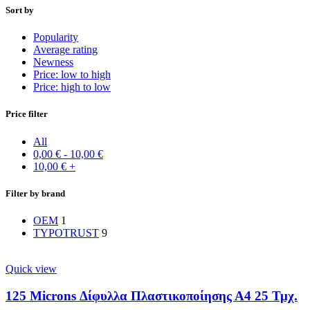
Sort by
Popularity
Average rating
Newness
Price: low to high
Price: high to low
Price filter
All
0,00
€
-
10,00
€
10,00
€
+
Filter by brand
OEM
1
TYPOTRUST
9
Quick view
125 Microns Δίφυλλα Πλαστικοποίησης Α4 25 Τμχ.