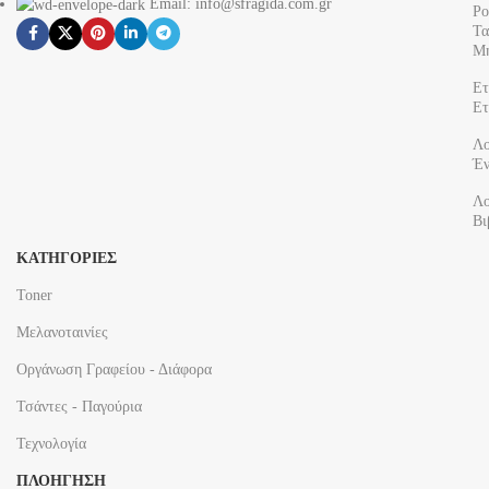
Email: info@sfragida.com.gr
Ρο
Τα
Μ
Ετ
Ετ
Λο
Έν
Λο
Βι
ΚΑΤΗΓΟΡΙΕΣ
Toner
Μελανοταινίες
Οργάνωση Γραφείου - Διάφορα
Τσάντες - Παγούρια
Τεχνολογία
ΠΛΟΗΓΗΣΗ