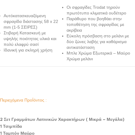
Οι σφραγίδες Trodat τηρούν
πρωτότυπο κλιματικά ουδέτερο
Αυτόκατασκευαζόμενη
Παράθυρο που βοηθάει στην
σφραγίδα διάστασης 58 x 22
τοποθέτηση της σφραγίδας με
mm (1-5 ΣΕΙΡΕΣ)
ακρίβεια
Στιβαρή Κατασκευή με
Εύκολη πρόσβαση στο μελάνι με
υψηλής ποιότητας υλικά και
δύο ζώνες λαβής για καθάρισμα
πολύ ελαφρύ σασί
αντικατάσταση
Ιδανική για σκληρή χρήση
Μπλε Χρώμα Εξωτερικά – Μαύρο
Χρώμα μελάνι
Περιεχόμενα ΠροΪόντος :
2 Σετ Γραμμάτων Λατινικών Χαρακτήρων ( Μικρά – Μεγάλα)
1 Τσιμπίδα
1 Ταμπόν Μαύρο