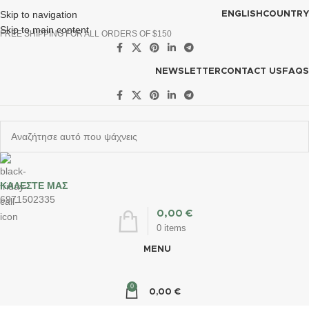
Skip to navigation
ENGLISH
COUNTRY
Skip to main content
FREE SHIPPING FOR ALL ORDERS OF $150
NEWSLETTER
CONTACT US
FAQS
ΚΑΛΕΣΤΕ ΜΑΣ
6971502335
0,00
€
0
items
MENU
0
0,00
€