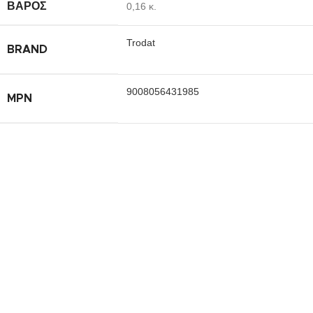
ΒΆΡΟΣ
0,16 κ.
Trodat
BRAND
9008056431985
MPN