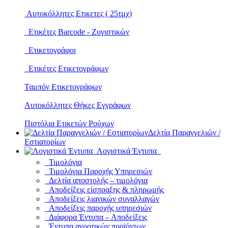
Αυτοκόλλητες Ετικετες ( 25τμχ)
Ετικέτες Barcode - Ζυγιστικών
Ετικετογράφοι
Ετικέτες Ετικετογράφων
Ταμπόν Ετικετογράφων
Αυτοκόλλητες Θήκες Εγγράφων
Πιστόλια Ετικετών Ρούχων
Δελτία Παραγγελιών /
Εστιατορίων
Λογιστικά Έντυπα
Τιμολόγια
Τιμολόγια Παροχής Υπηρεσιών
Δελτία αποστολής – τιμολόγια
Αποδείξεις είσπραξης & πληρωμής
Αποδείξεις λιανικών συναλλαγών
Αποδείξεις παροχής υπηρεσιών
Διάφορα Έντυπα – Αποδείξεις
Έντυπα αγροτικών προϊόντων