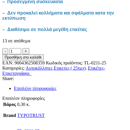
– Προσεγμένη συσκευασία
– Δεν προκαλεί κολλήματα και σφάλματα κατα την
εκτύπωση
– Διαθέσιμο σε πολλά μεγέθη ετικέτας
13 σε απόθεμα
Αυτοκόλλητες
ετικέτες
Προσθήκη στο καλάθι
ΛΕΥΚΕΣ
EAN:
9004362508359
Κωδικός προϊόντος:
TL-0211-25
TYPOTRUST
Κατηγορίες:
Αυτοκόλλητες Ετικετες ( 25τμχ)
,
Ετικέτες-
LABELS
Ετικετογράφοι
Α4
Share:
(210X148.5mm)
25Φ.
Επιπλέον πληροφορίες
(inkjet-
laser-
Επιπλέον πληροφορίες
φωτοτυπικό)
Βάρος
0,30 κ.
ποσότητα
Brand
TYPOTRUST