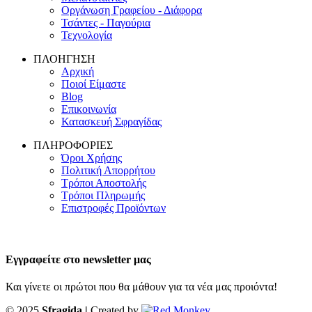
Οργάνωση Γραφείου - Διάφορα
Τσάντες - Παγούρια
Τεχνολογία
ΠΛΟΗΓΗΣΗ
Αρχική
Ποιοί Είμαστε
Blog
Επικοινωνία
Κατασκευή Σφραγίδας
ΠΛΗΡΟΦΟΡΙΕΣ
Όροι Χρήσης
Πολιτική Απορρήτου
Τρόποι Αποστολής
Τρόποι Πληρωμής
Επιστροφές Προϊόντων
Εγγραφείτε στο newsletter μας
Και γίνετε οι πρώτοι που θα μάθουν για τα νέα μας προιόντα!
© 2025
Sfragida |
Created by