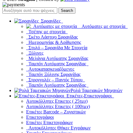
Search
Σφραγίδες
Αυτόματες με στοιχεία
Τσέπης με στοιχεία
Σκέτο Λάστιχο Σφραγίδας
Ημερομηνίας & Αρίθμησης
Στυλό – Σφραγίδα Με Στοιχεία
Ξύλινες
Μελάνια Αυτόματης Σφραγίδας
Ταμπόν Αυτόματης Σφραγίδας
Αυτοκατασκευαζόμενες
Ταμπόν Ξύλινης Σφραγίδας
Στρογγυλές – Παντός Τύπου
Ταμπόν Αυτόματης Σφραγίδας
Ρολά Ταμειακών Μηχανών
Ετικέτες-Ετικετογράφοι
Αυτοκόλλητες Ετικετες ( 25τμχ)
Αυτοκόλλητες Ετικετες ( 100τμχ)
Ετικέτες Barcode – Ζυγιστικών
Ετικετογράφοι
Ετικέτες Ετικετογράφων
Αυτοκόλλητες Θήκες Εγγράφων