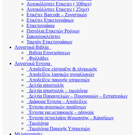
Αυτοκόλλητες Ετικετες ( 100τμχ)
Αυτοκόλλητες Ετικετες ( 25τμχ)
Ετικέτες Barcode – Ζυγιστικών
Ετικέτες Ετικετογράφων
Ετικετογράφοι
Πιστόλια Ετικετών Ρούχων
Σακουλοκλείστες
Ταμπόν Ετικετογράφων
Λογιστικά Βιβλία
Βιβλία Επιχειρήσεων
Φυλλάδες
Λογιστικά Έντυπα
Αποδείξεις είσπραξης & πληρωμής
Αποδείξεις λιανικών συναλλαγών
Αποδείξεις παροχής υπηρεσιών
Δελτία αποστολής
Δελτία αποστολής – τιμολόγια
Δελτία Παραγγελιών – Προσφορών – Εστιατορίων
Διάφορα Έντυπα – Αποδείξεις
Έντυπα αγροτικών προϊόντων
Έντυπα για μεταφορείς – οδηγούς
Έντυπα πετρελαίου θέρμανσης – Καυσίμων
Τιμολόγια
Τιμολόγια Παροχής Υπηρεσιών
Μελανοταινίες