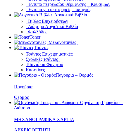
Έντυπα πετρελαίου θέρμανσης – Καυσίμων
Έντυπα για μεταφορείς – οδηγούς
Λογιστικά Βιβλία
Βιβλία Επιχειρήσεων
Διάφορα Λογιστικά Βιβλία
Φυλλάδες
Toner
Μελανοταινίες
Τσάντες
Τσάντες Επιχειρηματικές
Σχολικές τσάντες
Τσαντάκια Φαγητού
Κασετίνες
Παγούρια – Θερμός
Παγούρια
Θερμός
Οργάνωση Γραφείου –
Διάφορα
ΜΗΧΑΝΟΓΡΑΦΙΚΑ ΧΑΡΤΙΑ
ΑΡΧΕΙΟΘΕΤΗΣΗ