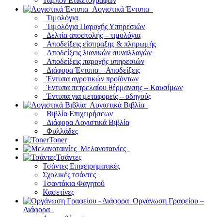
Ταμπόν Ετικετογράφων
Λογιστικά Έντυπα
Τιμολόγια
Τιμολόγια Παροχής Υπηρεσιών
Δελτία αποστολής – τιμολόγια
Αποδείξεις είσπραξης & πληρωμής
Αποδείξεις λιανικών συναλλαγών
Αποδείξεις παροχής υπηρεσιών
Διάφορα Έντυπα – Αποδείξεις
Έντυπα αγροτικών προϊόντων
Έντυπα πετρελαίου θέρμανσης – Καυσίμων
Έντυπα για μεταφορείς – οδηγούς
Λογιστικά Βιβλία
Βιβλία Επιχειρήσεων
Διάφορα Λογιστικά Βιβλία
Φυλλάδες
Toner
Μελανοταινίες
Τσάντες
Τσάντες Επιχειρηματικές
Σχολικές τσάντες
Τσαντάκια Φαγητού
Κασετίνες
Οργάνωση Γραφείου –
Διάφορα