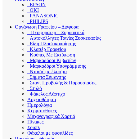
EPSON
OKI
PANASONIC
PHILIPS
Οργάνωση Γραφείου – Διάφορα
Περφορατερ – Συρραπτικά
Αυτοκόλλητες Ταινίες Συσκευασίας
Είδη Πλαστικοποίησης
Κλασέρ Γραφείου
Κούπες Με Εκτύπωση
Μαρκαδόροι Κιβωτίων
Μαρκαδόροι Υπογράμμισης
Ντοσιέ με έλασμα
Σήματα Σήμανσης
Σταντ Προβολής & Παρουσίασης
Στυλό
Φάκελος Λάστιχο
Αρχειοθέτηση
Ημερολόγια
Κερματοθήκες
Μηχανογραφικά Χαρτιά
Πίνακες
Σουπλ
Φάκελοι με φυσαλίδες
Παγούρια – Θερμός