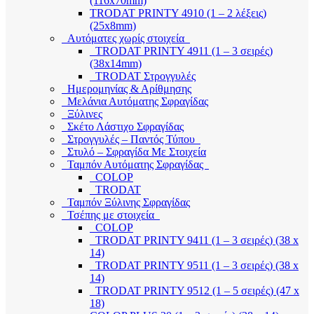
(116x70mm)
TRODAT PRINTY 4910 (1 – 2 λέξεις)
(25x8mm)
Αυτόματες χωρίς στοιχεία
TRODAT PRINTY 4911 (1 – 3 σειρές)
(38x14mm)
TRODAT Στρογγυλές
Ημερομηνίας & Αρίθμησης
Μελάνια Αυτόματης Σφραγίδας
Ξύλινες
Σκέτο Λάστιχο Σφραγίδας
Στρογγυλές – Παντός Τύπου
Στυλό – Σφραγίδα Με Στοιχεία
Ταμπόν Αυτόματης Σφραγίδας
COLOP
TRODAT
Ταμπόν Ξύλινης Σφραγίδας
Τσέπης με στοιχεία
COLOP
TRODAT PRINTY 9411 (1 – 3 σειρές) (38 x
14)
TRODAT PRINTY 9511 (1 – 3 σειρές) (38 x
14)
TRODAT PRINTY 9512 (1 – 5 σειρές) (47 x
18)