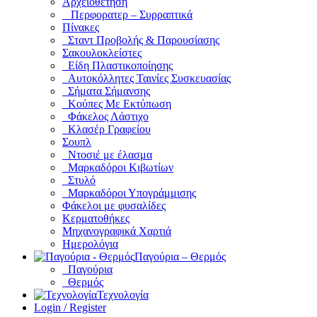
Αρχειοθέτηση
Περφορατερ – Συρραπτικά
Πίνακες
Σταντ Προβολής & Παρουσίασης
Σακουλοκλείστες
Είδη Πλαστικοποίησης
Αυτοκόλλητες Ταινίες Συσκευασίας
Σήματα Σήμανσης
Κούπες Με Εκτύπωση
Φάκελος Λάστιχο
Κλασέρ Γραφείου
Σουπλ
Ντοσιέ με έλασμα
Μαρκαδόροι Κιβωτίων
Στυλό
Μαρκαδόροι Υπογράμμισης
Φάκελοι με φυσαλίδες
Κερματοθήκες
Μηχανογραφικά Χαρτιά
Ημερολόγια
Παγούρια – Θερμός
Παγούρια
Θερμός
Τεχνολογία
Login / Register