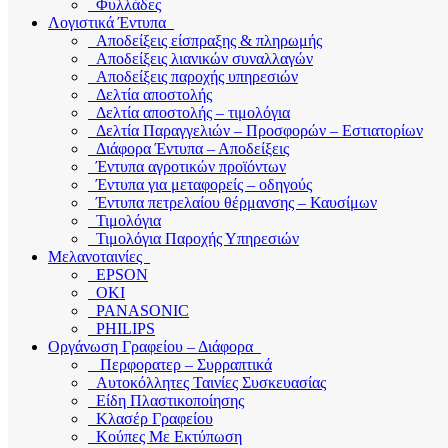
Φυλλάδες
Λογιστικά Έντυπα
Αποδείξεις είσπραξης & πληρωμής
Αποδείξεις λιανικών συναλλαγών
Αποδείξεις παροχής υπηρεσιών
Δελτία αποστολής
Δελτία αποστολής – τιμολόγια
Δελτία Παραγγελιών – Προσφορών – Εστιατορίων
Διάφορα Έντυπα – Αποδείξεις
Έντυπα αγροτικών προϊόντων
Έντυπα για μεταφορείς – οδηγούς
Έντυπα πετρελαίου θέρμανσης – Καυσίμων
Τιμολόγια
Τιμολόγια Παροχής Υπηρεσιών
Μελανοταινίες
EPSON
OKI
PANASONIC
PHILIPS
Οργάνωση Γραφείου – Διάφορα
Περφορατερ – Συρραπτικά
Αυτοκόλλητες Ταινίες Συσκευασίας
Είδη Πλαστικοποίησης
Κλασέρ Γραφείου
Κούπες Με Εκτύπωση