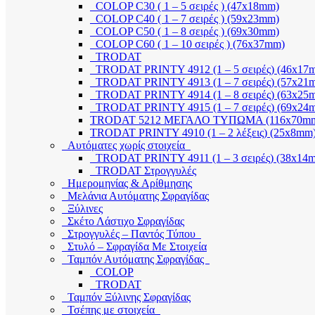
COLOP C30 ( 1 – 5 σειρές ) (47x18mm)
COLOP C40 ( 1 – 7 σειρές ) (59x23mm)
COLOP C50 ( 1 – 8 σειρές ) (69x30mm)
COLOP C60 ( 1 – 10 σειρές ) (76x37mm)
TRODAT
TRODAT PRINTY 4912 (1 – 5 σειρές) (46x17
TRODAT PRINTY 4913 (1 – 7 σειρές) (57x21
TRODAT PRINTY 4914 (1 – 8 σειρές) (63x25
TRODAT PRINTY 4915 (1 – 7 σειρές) (69x24
TRODAT 5212 ΜΕΓΑΛΟ ΤΥΠΩΜΑ (116x70m
TRODAT PRINTY 4910 (1 – 2 λέξεις) (25x8mm
Αυτόματες χωρίς στοιχεία
TRODAT PRINTY 4911 (1 – 3 σειρές) (38x14
TRODAT Στρογγυλές
Ημερομηνίας & Αρίθμησης
Μελάνια Αυτόματης Σφραγίδας
Ξύλινες
Σκέτο Λάστιχο Σφραγίδας
Στρογγυλές – Παντός Τύπου
Στυλό – Σφραγίδα Με Στοιχεία
Ταμπόν Αυτόματης Σφραγίδας
COLOP
TRODAT
Ταμπόν Ξύλινης Σφραγίδας
Τσέπης με στοιχεία