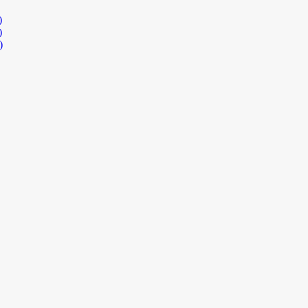
)
)
)