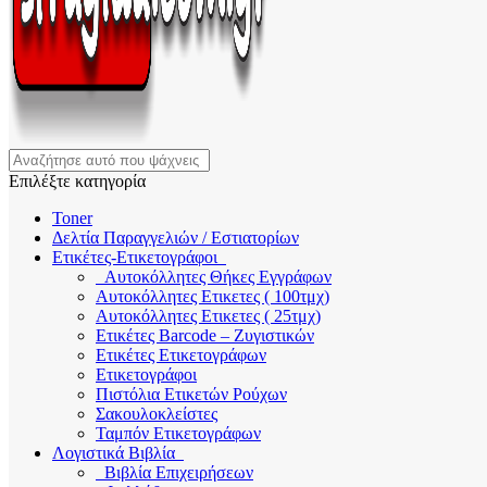
Επιλέξτε κατηγορία
Toner
Δελτία Παραγγελιών / Εστιατορίων
Ετικέτες-Ετικετογράφοι
Αυτοκόλλητες Θήκες Εγγράφων
Αυτοκόλλητες Ετικετες ( 100τμχ)
Αυτοκόλλητες Ετικετες ( 25τμχ)
Ετικέτες Barcode – Ζυγιστικών
Ετικέτες Ετικετογράφων
Ετικετογράφοι
Πιστόλια Ετικετών Ρούχων
Σακουλοκλείστες
Ταμπόν Ετικετογράφων
Λογιστικά Βιβλία
Βιβλία Επιχειρήσεων