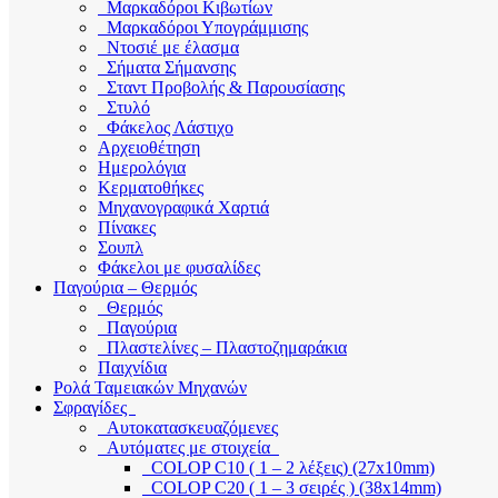
Μαρκαδόροι Κιβωτίων
Μαρκαδόροι Υπογράμμισης
Ντοσιέ με έλασμα
Σήματα Σήμανσης
Σταντ Προβολής & Παρουσίασης
Στυλό
Φάκελος Λάστιχο
Αρχειοθέτηση
Ημερολόγια
Κερματοθήκες
Μηχανογραφικά Χαρτιά
Πίνακες
Σουπλ
Φάκελοι με φυσαλίδες
Παγούρια – Θερμός
Θερμός
Παγούρια
Πλαστελίνες – Πλαστοζημαράκια
Παιχνίδια
Ρολά Ταμειακών Μηχανών
Σφραγίδες
Αυτοκατασκευαζόμενες
Αυτόματες με στοιχεία
COLOP C10 ( 1 – 2 λέξεις) (27x10mm)
COLOP C20 ( 1 – 3 σειρές ) (38x14mm)