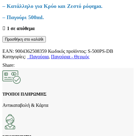
– Κατάλληλο για Κρύο και Ζεστό ρόφημα.
– Παγούρι 500ml.
1 σε απόθεμα
Παγούρι
Προσθήκη στο καλάθι
AlpinTec
500ml
EAN:
9004362508359
Κωδικός προϊόντος:
S-500PS-DB
Πλαστικό
Κατηγορίες:
Παγούρια
,
Παγούρια - Θερμός
Ποσειδώνας
Share:
Σκούρο
Μπλε
BPA
FREE
S-
500PS-
ΤΡΟΠΟΙ ΠΛΗΡΩΜΗΣ
DB
ποσότητα
Αντικαταβολή & Κάρτα