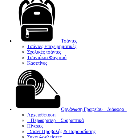
Τσάντες
Τσάντες Επιχειρηματικές
Σχολικές τσάντες
Τσαντάκια Φαγητού
Κασετίνες
Οργάνωση Γραφείου – Διάφορα
Αρχειοθέτηση
Περφορατερ – Συρραπτικά
Πίνακες
Σταντ Προβολής & Παρουσίασης
Σακουλοκλείστες