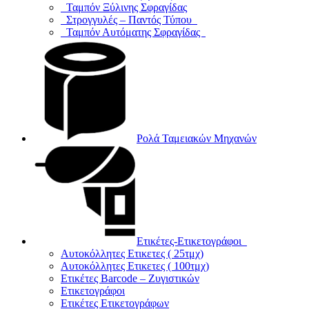
Ταμπόν Ξύλινης Σφραγίδας
Στρογγυλές – Παντός Τύπου
Ταμπόν Αυτόματης Σφραγίδας
Ρολά Ταμειακών Μηχανών
Ετικέτες-Ετικετογράφοι
Αυτοκόλλητες Ετικετες ( 25τμχ)
Αυτοκόλλητες Ετικετες ( 100τμχ)
Ετικέτες Barcode – Ζυγιστικών
Ετικετογράφοι
Ετικέτες Ετικετογράφων