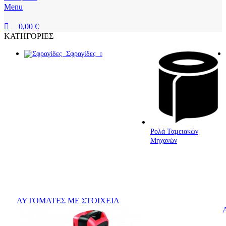
Menu
0,00
€
ΚΑΤΗΓΟΡΙΕΣ
Σφραγίδες
Ρολά Ταμειακών
Μηχανών
ΑΥΤΟΜΑΤΕΣ ΜΕ ΣΤΟΙΧΕΙΑ
Αυ