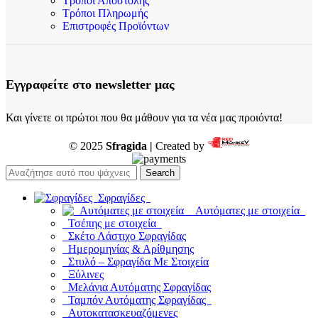
Τρόποι Αποστολής
Τρόποι Πληρωμής
Επιστροφές Προϊόντων
Εγγραφείτε στο newsletter μας
Και γίνετε οι πρώτοι που θα μάθουν για τα νέα μας προιόντα!
© 2025
Sfragida |
Created by
Search
Σφραγίδες
Αυτόματες με στοιχεία
Τσέπης με στοιχεία
Σκέτο Λάστιχο Σφραγίδας
Ημερομηνίας & Αρίθμησης
Στυλό – Σφραγίδα Με Στοιχεία
Ξύλινες
Μελάνια Αυτόματης Σφραγίδας
Ταμπόν Αυτόματης Σφραγίδας
Αυτοκατασκευαζόμενες