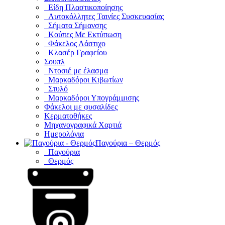
Είδη Πλαστικοποίησης
Αυτοκόλλητες Ταινίες Συσκευασίας
Σήματα Σήμανσης
Κούπες Με Εκτύπωση
Φάκελος Λάστιχο
Κλασέρ Γραφείου
Σουπλ
Ντοσιέ με έλασμα
Μαρκαδόροι Κιβωτίων
Στυλό
Μαρκαδόροι Υπογράμμισης
Φάκελοι με φυσαλίδες
Κερματοθήκες
Μηχανογραφικά Χαρτιά
Ημερολόγια
Παγούρια – Θερμός
Παγούρια
Θερμός