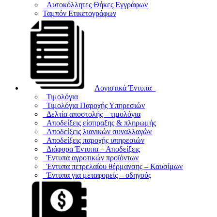
Αυτοκόλλητες Θήκες Εγγράφων
Ταμπόν Ετικετογράφων
Λογιστικά Έντυπα
Τιμολόγια
Τιμολόγια Παροχής Υπηρεσιών
Δελτία αποστολής – τιμολόγια
Αποδείξεις είσπραξης & πληρωμής
Αποδείξεις λιανικών συναλλαγών
Αποδείξεις παροχής υπηρεσιών
Διάφορα Έντυπα – Αποδείξεις
Έντυπα αγροτικών προϊόντων
Έντυπα πετρελαίου θέρμανσης – Καυσίμων
Έντυπα για μεταφορείς – οδηγούς