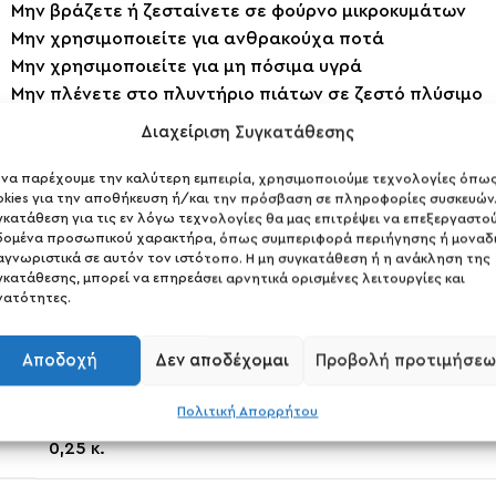
Μην βράζετε ή ζεσταίνετε σε φούρνο μικροκυμάτων
Μην χρησιμοποιείτε για ανθρακούχα ποτά
Μην χρησιμοποιείτε για μη πόσιμα υγρά
Μην πλένετε στο πλυντήριο πιάτων σε ζεστό πλύσιμο
Διαχείριση Συγκατάθεσης
2 σε απόθεμα
α να παρέχουμε την καλύτερη εμπειρία, χρησιμοποιούμε τεχνολογίες όπω
okies για την αποθήκευση ή/και την πρόσβαση σε πληροφορίες συσκευών.
γκατάθεση για τις εν λόγω τεχνολογίες θα μας επιτρέψει να επεξεργαστο
ΠΡΟΣΘΉΚΗ
δομένα προσωπικού χαρακτήρα, όπως συμπεριφορά περιήγησης ή μοναδ
αγνωριστικά σε αυτόν τον ιστότοπο. Η μη συγκατάθεση ή η ανάκληση της
γκατάθεσης, μπορεί να επηρεάσει αρνητικά ορισμένες λειτουργίες και
EAN:
619098093063
Κωδικός προϊόντος:
I8RF1000PTBM
νατότητες.
Share:
Αποδοχή
Δεν αποδέχομαι
Προβολή προτιμήσεω
ΕΠΙΠΛΈΟΝ ΠΛΗΡΟΦΟΡΊΕΣ
Πολιτική Απορρήτου
0,25 κ.