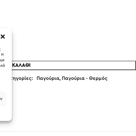
ς
 Η
ύμε
 ΣΤΟ ΚΑΛΆΘΙ
ικά
OT
Κατηγορίες:
Παγούρια
,
Παγούρια - Θερμός
ν