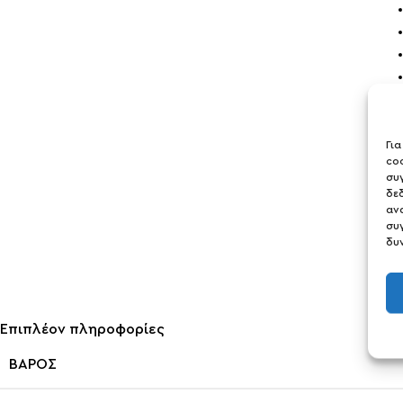
Γι
co
συ
δε
αν
συ
δυ
Επιπλέον πληροφορίες
ΒΆΡΟΣ