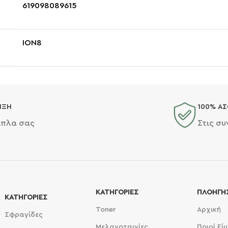
619098089615
ION8
ΙΞΗ
100% ΑΣ
ίπλα σας
Στις σ
ΚΑΤΗΓΟΡΙΕΣ
ΠΛΟΗΓΗ
ΚΑΤΗΓΟΡΙΕΣ
Toner
Αρχική
Σφραγίδες
Μελανοταινίες
Ποιοί Εί