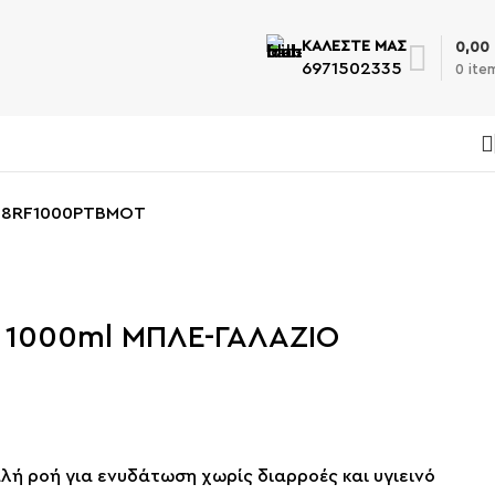
ΚΑΛΕΣΤΕ ΜΑΣ
0,00
6971502335
0
ite
 I8RF1000PTBMOT
 1000ml ΜΠΛΕ-ΓΑΛΑΖΙΟ
λή ροή για ενυδάτωση χωρίς διαρροές και υγιεινό