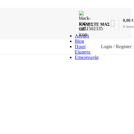
0,00
€
ΚΑΛΕΣΤΕ ΜΑΣ
0
item
6971502335
Αρχική
Blog
Ποιοί
Login / Register
Είμαστε
Επικοινωνία