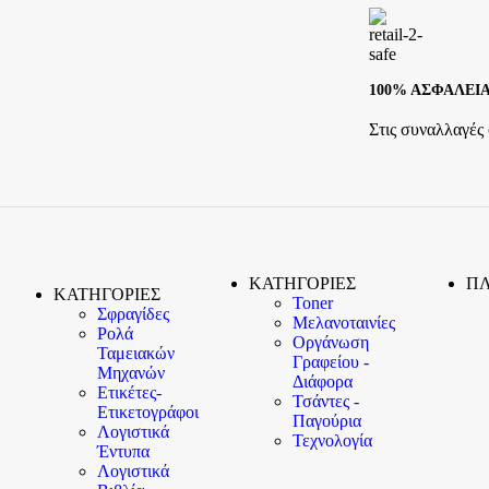
100% ΑΣΦΑΛΕΙ
Στις συναλλαγές
ΚΑΤΗΓΟΡΙΕΣ
Π
ΚΑΤΗΓΟΡΙΕΣ
Toner
Σφραγίδες
Μελανοταινίες
Ρολά
Οργάνωση
Ταμειακών
Γραφείου -
Μηχανών
Διάφορα
Ετικέτες-
Τσάντες -
Ετικετογράφοι
Παγούρια
Λογιστικά
Τεχνολογία
Έντυπα
Λογιστικά