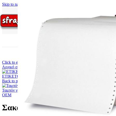
Αρχειοθέτηση
Skip to navigation
Skip to main content
Ημερολόγια
Κερματοθήκες
Μηχανογραφικά 
Πίνακες
Σουπλ
Φάκελοι με φυσα
Παγούρια – Θερμός
Θερμός
Παγούρια
Πλαστελίνες – 
Παιχνίδια
Ρολά Ταμειακών Μηχα
Click to enlarge
Σφραγίδες
Αρχική σελίδα
Ετικέτες-Ετικετογράφοι
Σακουλοκλείστες
Σακουλοκλ
Αυτοκατασκευαζ
Αυτόματες με σ
ΕΤΙΚΕΤΟΓΡΑΦΟΣ BLITZ C8 (26X12)
49,50
€
COLOP C10
Back to products
COLOP C20 
COLOP C30 
Ταμπόν για ετικετογράφο MX-5500 EOS
1,65
€
COLOP C40 
OEM
COLOP C50 
COLOP C60 
Σακουλοκλείστης
TRODAT
TRODAT PR
TRODAT PR