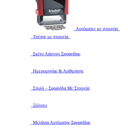
Αυτόματες με στοιχεία
Τσέπης με στοιχεία
Σκέτο Λάστιχο Σφραγίδας
Ημερομηνίας & Αρίθμησης
Στυλό – Σφραγίδα Με Στοιχεία
Ξύλινες
Μελάνια Αυτόματης Σφραγίδας