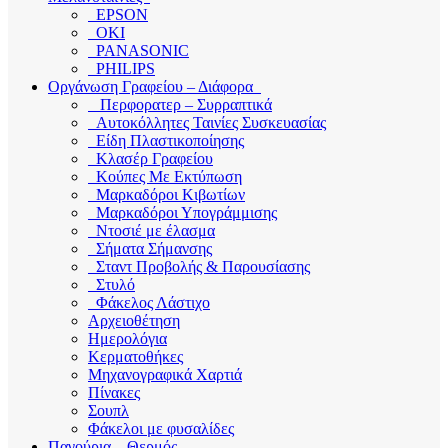
EPSON
OKI
PANASONIC
PHILIPS
Οργάνωση Γραφείου – Διάφορα
Περφορατερ – Συρραπτικά
Αυτοκόλλητες Ταινίες Συσκευασίας
Είδη Πλαστικοποίησης
Κλασέρ Γραφείου
Κούπες Με Εκτύπωση
Μαρκαδόροι Κιβωτίων
Μαρκαδόροι Υπογράμμισης
Ντοσιέ με έλασμα
Σήματα Σήμανσης
Σταντ Προβολής & Παρουσίασης
Στυλό
Φάκελος Λάστιχο
Αρχειοθέτηση
Ημερολόγια
Κερματοθήκες
Μηχανογραφικά Χαρτιά
Πίνακες
Σουπλ
Φάκελοι με φυσαλίδες
Παγούρια – Θερμός