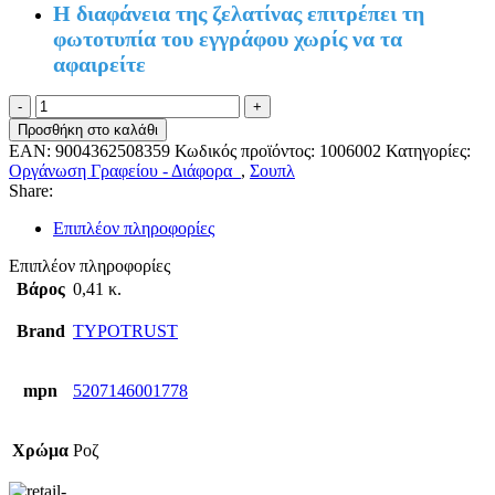
Η διαφάνεια της ζελατίνας επιτρέπει τη
φωτοτυπία του εγγράφου χωρίς να τα
αφαιρείτε
ΣΟΥΠΛ
60Φ
Προσθήκη στο καλάθι
Α4
EAN:
9004362508359
Κωδικός προϊόντος:
1006002
Κατηγορίες:
ΤΥΠΟΤΡΑΣΤ
Οργάνωση Γραφείου - Διάφορα
,
Σουπλ
ΚΟΚΚΙΝΟ
Share:
ποσότητα
Επιπλέον πληροφορίες
Επιπλέον πληροφορίες
Βάρος
0,41 κ.
Brand
TYPOTRUST
mpn
5207146001778
Χρώμα
Ροζ