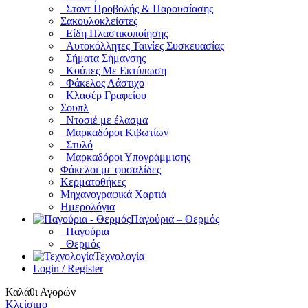
Σταντ Προβολής & Παρουσίασης
Σακουλοκλείστες
Είδη Πλαστικοποίησης
Αυτοκόλλητες Ταινίες Συσκευασίας
Σήματα Σήμανσης
Κούπες Με Εκτύπωση
Φάκελος Λάστιχο
Κλασέρ Γραφείου
Σουπλ
Ντοσιέ με έλασμα
Μαρκαδόροι Κιβωτίων
Στυλό
Μαρκαδόροι Υπογράμμισης
Φάκελοι με φυσαλίδες
Κερματοθήκες
Μηχανογραφικά Χαρτιά
Ημερολόγια
Παγούρια – Θερμός
Παγούρια
Θερμός
Τεχνολογία
Login / Register
Καλάθι Αγορών
Κλείσιμο