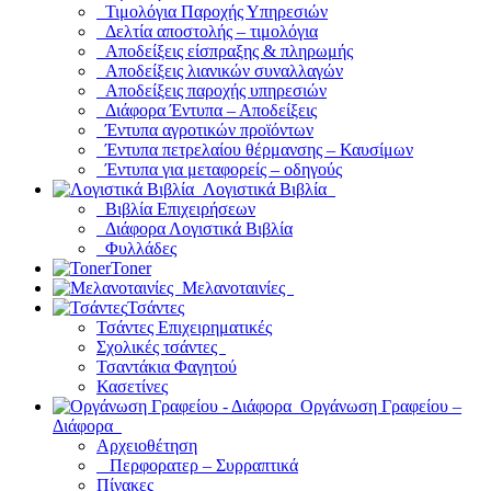
Τιμολόγια Παροχής Υπηρεσιών
Δελτία αποστολής – τιμολόγια
Αποδείξεις είσπραξης & πληρωμής
Αποδείξεις λιανικών συναλλαγών
Αποδείξεις παροχής υπηρεσιών
Διάφορα Έντυπα – Αποδείξεις
Έντυπα αγροτικών προϊόντων
Έντυπα πετρελαίου θέρμανσης – Καυσίμων
Έντυπα για μεταφορείς – οδηγούς
Λογιστικά Βιβλία
Βιβλία Επιχειρήσεων
Διάφορα Λογιστικά Βιβλία
Φυλλάδες
Toner
Μελανοταινίες
Τσάντες
Τσάντες Επιχειρηματικές
Σχολικές τσάντες
Τσαντάκια Φαγητού
Κασετίνες
Οργάνωση Γραφείου –
Διάφορα
Αρχειοθέτηση
Περφορατερ – Συρραπτικά
Πίνακες