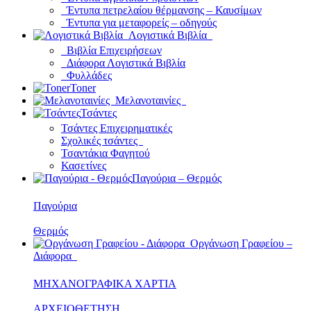
Έντυπα πετρελαίου θέρμανσης – Καυσίμων
Έντυπα για μεταφορείς – οδηγούς
Λογιστικά Βιβλία
Βιβλία Επιχειρήσεων
Διάφορα Λογιστικά Βιβλία
Φυλλάδες
Toner
Μελανοταινίες
Τσάντες
Τσάντες Επιχειρηματικές
Σχολικές τσάντες
Τσαντάκια Φαγητού
Κασετίνες
Παγούρια – Θερμός
Παγούρια
Θερμός
Οργάνωση Γραφείου –
Διάφορα
ΜΗΧΑΝΟΓΡΑΦΙΚΑ ΧΑΡΤΙΑ
ΑΡΧΕΙΟΘΕΤΗΣΗ