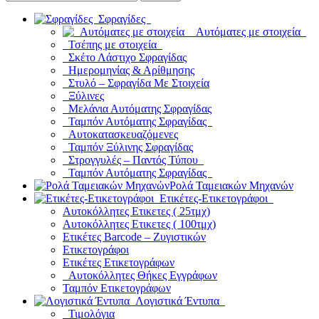
Σφραγίδες
Αυτόματες με στοιχεία
Τσέπης με στοιχεία
Σκέτο Λάστιχο Σφραγίδας
Ημερομηνίας & Αρίθμησης
Στυλό – Σφραγίδα Με Στοιχεία
Ξύλινες
Μελάνια Αυτόματης Σφραγίδας
Ταμπόν Αυτόματης Σφραγίδας
Αυτοκατασκευαζόμενες
Ταμπόν Ξύλινης Σφραγίδας
Στρογγυλές – Παντός Τύπου
Ταμπόν Αυτόματης Σφραγίδας
Ρολά Ταμειακών Μηχανών
Ετικέτες-Ετικετογράφοι
Αυτοκόλλητες Ετικετες ( 25τμχ)
Αυτοκόλλητες Ετικετες ( 100τμχ)
Ετικέτες Barcode – Ζυγιστικών
Ετικετογράφοι
Ετικέτες Ετικετογράφων
Αυτοκόλλητες Θήκες Εγγράφων
Ταμπόν Ετικετογράφων
Λογιστικά Έντυπα
Τιμολόγια