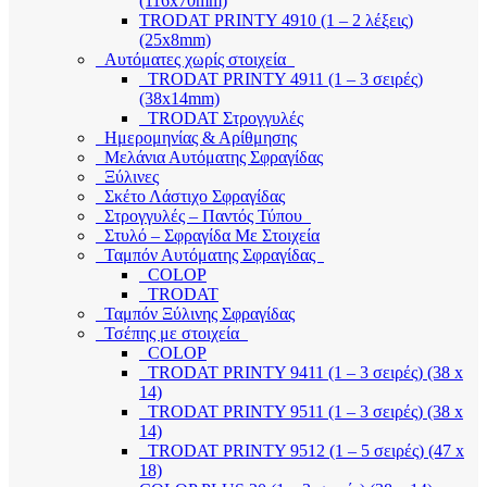
(116x70mm)
TRODAT PRINTY 4910 (1 – 2 λέξεις)
(25x8mm)
Αυτόματες χωρίς στοιχεία
TRODAT PRINTY 4911 (1 – 3 σειρές)
(38x14mm)
TRODAT Στρογγυλές
Ημερομηνίας & Αρίθμησης
Μελάνια Αυτόματης Σφραγίδας
Ξύλινες
Σκέτο Λάστιχο Σφραγίδας
Στρογγυλές – Παντός Τύπου
Στυλό – Σφραγίδα Με Στοιχεία
Ταμπόν Αυτόματης Σφραγίδας
COLOP
TRODAT
Ταμπόν Ξύλινης Σφραγίδας
Τσέπης με στοιχεία
COLOP
TRODAT PRINTY 9411 (1 – 3 σειρές) (38 x
14)
TRODAT PRINTY 9511 (1 – 3 σειρές) (38 x
14)
TRODAT PRINTY 9512 (1 – 5 σειρές) (47 x
18)