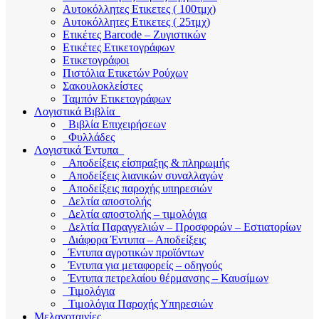
Αυτοκόλλητες Ετικετες ( 100τμχ)
Αυτοκόλλητες Ετικετες ( 25τμχ)
Ετικέτες Barcode – Ζυγιστικών
Ετικέτες Ετικετογράφων
Ετικετογράφοι
Πιστόλια Ετικετών Ρούχων
Σακουλοκλείστες
Ταμπόν Ετικετογράφων
Λογιστικά Βιβλία
Βιβλία Επιχειρήσεων
Φυλλάδες
Λογιστικά Έντυπα
Αποδείξεις είσπραξης & πληρωμής
Αποδείξεις λιανικών συναλλαγών
Αποδείξεις παροχής υπηρεσιών
Δελτία αποστολής
Δελτία αποστολής – τιμολόγια
Δελτία Παραγγελιών – Προσφορών – Εστιατορίων
Διάφορα Έντυπα – Αποδείξεις
Έντυπα αγροτικών προϊόντων
Έντυπα για μεταφορείς – οδηγούς
Έντυπα πετρελαίου θέρμανσης – Καυσίμων
Τιμολόγια
Τιμολόγια Παροχής Υπηρεσιών
Μελανοταινίες