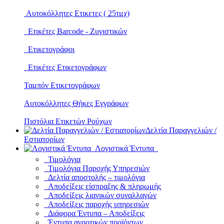
Αυτοκόλλητες Ετικετες ( 25τμχ)
Ετικέτες Barcode - Ζυγιστικών
Ετικετογράφοι
Ετικέτες Ετικετογράφων
Ταμπόν Ετικετογράφων
Αυτοκόλλητες Θήκες Εγγράφων
Πιστόλια Ετικετών Ρούχων
Δελτία Παραγγελιών /
Εστιατορίων
Λογιστικά Έντυπα
Τιμολόγια
Τιμολόγια Παροχής Υπηρεσιών
Δελτία αποστολής – τιμολόγια
Αποδείξεις είσπραξης & πληρωμής
Αποδείξεις λιανικών συναλλαγών
Αποδείξεις παροχής υπηρεσιών
Διάφορα Έντυπα – Αποδείξεις
Έντυπα αγροτικών προϊόντων