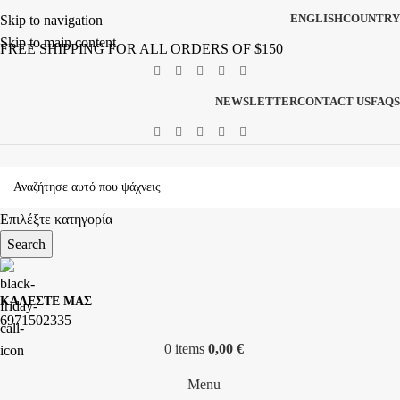
ENGLISH
COUNTRY
Skip to navigation
Skip to main content
FREE SHIPPING FOR ALL ORDERS OF $150
NEWSLETTER
CONTACT US
FAQS
Επιλέξτε κατηγορία
Search
ΚΑΛΕΣΤΕ ΜΑΣ
6971502335
0
items
0,00
€
Menu