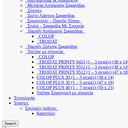
Ημερομηνίας & Αρίθμησης
Μελάνια Αυτόματης Σφραγίδας
Ξύλινες
Σκέτο Λάστιχο Σφραγίδας
Στρογγυλές – Παντός Τύπου
Στυλό – Σφραγίδα Με Στοιχεία
Ταμπόν Αυτόματης Σφραγίδας
COLOP
TRODAT
Ταμπόν Ξύλινης Σφραγίδας
Τσέπης με στοιχεία
COLOP
TRODAT PRINTY 9411 (1 – 3 σειρές) (38 x 14
TRODAT PRINTY 9511 (1 – 3 σειρές) (38 x 14
TRODAT PRINTY 9512 (1 – 5 σειρές) (47 x 18
COLOP PLUS 20 (1 – 3 σειρές) (38 x 14)
COLOP PLUS 30 (1 – 5 σειρές) (47 x 18)
COLOP PLUS 40 (1 – 7 σειρές) (59 x 23)
Τσέπης Στρογγυλή με στοιχεία
Τεχνολογία
Τσάντες
Σχολικές τσάντες
Κασετίνες
Search