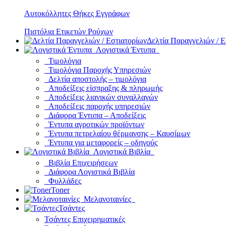
Αυτοκόλλητες Θήκες Εγγράφων
Πιστόλια Ετικετών Ρούχων
Δελτία Παραγγελιών / Ε
Λογιστικά Έντυπα
Τιμολόγια
Τιμολόγια Παροχής Υπηρεσιών
Δελτία αποστολής – τιμολόγια
Αποδείξεις είσπραξης & πληρωμής
Αποδείξεις λιανικών συναλλαγών
Αποδείξεις παροχής υπηρεσιών
Διάφορα Έντυπα – Αποδείξεις
Έντυπα αγροτικών προϊόντων
Έντυπα πετρελαίου θέρμανσης – Καυσίμων
Έντυπα για μεταφορείς – οδηγούς
Λογιστικά Βιβλία
Βιβλία Επιχειρήσεων
Διάφορα Λογιστικά Βιβλία
Φυλλάδες
Toner
Μελανοταινίες
Τσάντες
Τσάντες Επιχειρηματικές