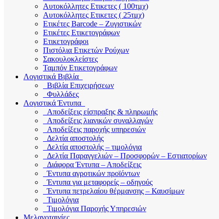
Αυτοκόλλητες Ετικετες ( 100τμχ)
Αυτοκόλλητες Ετικετες ( 25τμχ)
Ετικέτες Barcode – Ζυγιστικών
Ετικέτες Ετικετογράφων
Ετικετογράφοι
Πιστόλια Ετικετών Ρούχων
Σακουλοκλείστες
Ταμπόν Ετικετογράφων
Λογιστικά Βιβλία
Βιβλία Επιχειρήσεων
Φυλλάδες
Λογιστικά Έντυπα
Αποδείξεις είσπραξης & πληρωμής
Αποδείξεις λιανικών συναλλαγών
Αποδείξεις παροχής υπηρεσιών
Δελτία αποστολής
Δελτία αποστολής – τιμολόγια
Δελτία Παραγγελιών – Προσφορών – Εστιατορίων
Διάφορα Έντυπα – Αποδείξεις
Έντυπα αγροτικών προϊόντων
Έντυπα για μεταφορείς – οδηγούς
Έντυπα πετρελαίου θέρμανσης – Καυσίμων
Τιμολόγια
Τιμολόγια Παροχής Υπηρεσιών
Μελανοταινίες