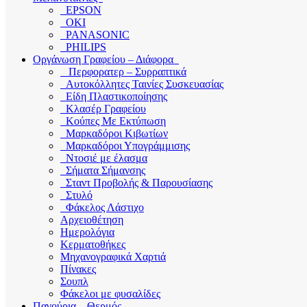
EPSON
OKI
PANASONIC
PHILIPS
Οργάνωση Γραφείου – Διάφορα
Περφορατερ – Συρραπτικά
Αυτοκόλλητες Ταινίες Συσκευασίας
Είδη Πλαστικοποίησης
Κλασέρ Γραφείου
Κούπες Με Εκτύπωση
Μαρκαδόροι Κιβωτίων
Μαρκαδόροι Υπογράμμισης
Ντοσιέ με έλασμα
Σήματα Σήμανσης
Σταντ Προβολής & Παρουσίασης
Στυλό
Φάκελος Λάστιχο
Αρχειοθέτηση
Ημερολόγια
Κερματοθήκες
Μηχανογραφικά Χαρτιά
Πίνακες
Σουπλ
Φάκελοι με φυσαλίδες
Παγούρια – Θερμός