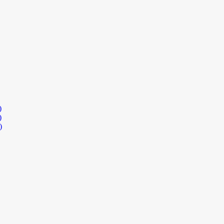
)
)
)