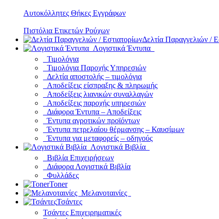
Αυτοκόλλητες Θήκες Εγγράφων
Πιστόλια Ετικετών Ρούχων
Δελτία Παραγγελιών / Ε
Λογιστικά Έντυπα
Τιμολόγια
Τιμολόγια Παροχής Υπηρεσιών
Δελτία αποστολής – τιμολόγια
Αποδείξεις είσπραξης & πληρωμής
Αποδείξεις λιανικών συναλλαγών
Αποδείξεις παροχής υπηρεσιών
Διάφορα Έντυπα – Αποδείξεις
Έντυπα αγροτικών προϊόντων
Έντυπα πετρελαίου θέρμανσης – Καυσίμων
Έντυπα για μεταφορείς – οδηγούς
Λογιστικά Βιβλία
Βιβλία Επιχειρήσεων
Διάφορα Λογιστικά Βιβλία
Φυλλάδες
Toner
Μελανοταινίες
Τσάντες
Τσάντες Επιχειρηματικές