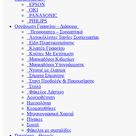
EPSON
OKI
PANASONIC
PHILIPS
Οργάνωση Γραφείου – Διάφορα
Περφορατερ – Συρραπτικά
Αυτοκόλλητες Ταινίες Συσκευασίας
Είδη Πλαστικοποίησης
Κλασέρ Γραφείου
Κούπες Με Εκτύπωση
Μαρκαδόροι Κιβωτίων
Μαρκαδόροι Υπογράμμισης
Ντοσιέ με έλασμα
Σήματα Σήμανσης
Σταντ Προβολής & Παρουσίασης
Στυλό
Φάκελος Λάστιχο
Αρχειοθέτηση
Ημερολόγια
Κερματοθήκες
Μηχανογραφικά Χαρτιά
Πίνακες
Σουπλ
Φάκελοι με φυσαλίδες
Παγούρια – Θερμός