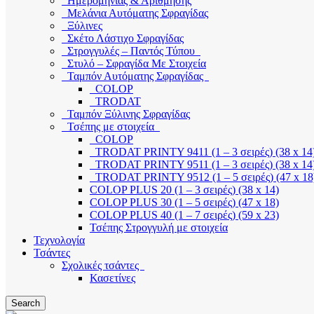
Ημερομηνίας & Αρίθμησης
Μελάνια Αυτόματης Σφραγίδας
Ξύλινες
Σκέτο Λάστιχο Σφραγίδας
Στρογγυλές – Παντός Τύπου
Στυλό – Σφραγίδα Με Στοιχεία
Ταμπόν Αυτόματης Σφραγίδας
COLOP
TRODAT
Ταμπόν Ξύλινης Σφραγίδας
Τσέπης με στοιχεία
COLOP
TRODAT PRINTY 9411 (1 – 3 σειρές) (38 x 14
TRODAT PRINTY 9511 (1 – 3 σειρές) (38 x 14
TRODAT PRINTY 9512 (1 – 5 σειρές) (47 x 18
COLOP PLUS 20 (1 – 3 σειρές) (38 x 14)
COLOP PLUS 30 (1 – 5 σειρές) (47 x 18)
COLOP PLUS 40 (1 – 7 σειρές) (59 x 23)
Τσέπης Στρογγυλή με στοιχεία
Τεχνολογία
Τσάντες
Σχολικές τσάντες
Κασετίνες
Search