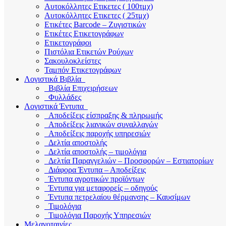
Αυτοκόλλητες Ετικετες ( 100τμχ)
Αυτοκόλλητες Ετικετες ( 25τμχ)
Ετικέτες Barcode – Ζυγιστικών
Ετικέτες Ετικετογράφων
Ετικετογράφοι
Πιστόλια Ετικετών Ρούχων
Σακουλοκλείστες
Ταμπόν Ετικετογράφων
Λογιστικά Βιβλία
Βιβλία Επιχειρήσεων
Φυλλάδες
Λογιστικά Έντυπα
Αποδείξεις είσπραξης & πληρωμής
Αποδείξεις λιανικών συναλλαγών
Αποδείξεις παροχής υπηρεσιών
Δελτία αποστολής
Δελτία αποστολής – τιμολόγια
Δελτία Παραγγελιών – Προσφορών – Εστιατορίων
Διάφορα Έντυπα – Αποδείξεις
Έντυπα αγροτικών προϊόντων
Έντυπα για μεταφορείς – οδηγούς
Έντυπα πετρελαίου θέρμανσης – Καυσίμων
Τιμολόγια
Τιμολόγια Παροχής Υπηρεσιών
Μελανοταινίες