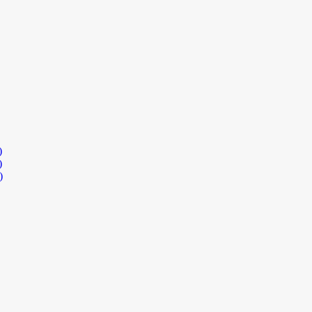
)
)
)